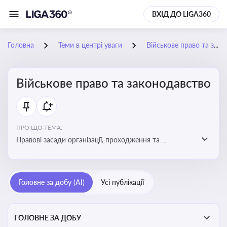
ВХІД ДО LIGA360
Головна
Теми в центрі уваги
Військове право та законодавство
Військове право та законодавство
ПРО ЩО ТЕМА:
Правові засади організації, проходження та
регулювання військової служби. Юридичний супровід
мобілізації, служби та захисту прав
військовослужбовців у воєнний час
Головне за добу (AI)
Усі публікації
ГОЛОВНЕ ЗА ДОБУ