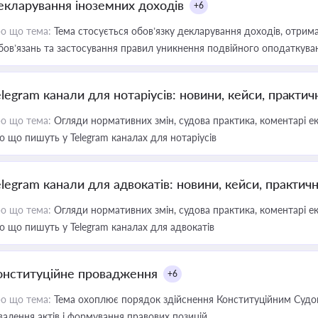
екларування іноземних доходів
+6
о що тема:
Тема стосується обов’язку декларування доходів, отрим
бов’язань та застосування правил уникнення подвійного оподаткува
elegram канали для нотаріусів: новини, кейси, практич
о що тема:
Огляди нормативних змін, судова практика, коментарі екс
о що пишуть у Telegram каналах для нотаріусів
elegram канали для адвокатів: новини, кейси, практич
о що тема:
Огляди нормативних змін, судова практика, коментарі екс
о що пишуть у Telegram каналах для адвокатів
онституційне провадження
+6
о що тема:
Тема охоплює порядок здійснення Конституційним Судом
валення актів і формування правових позицій