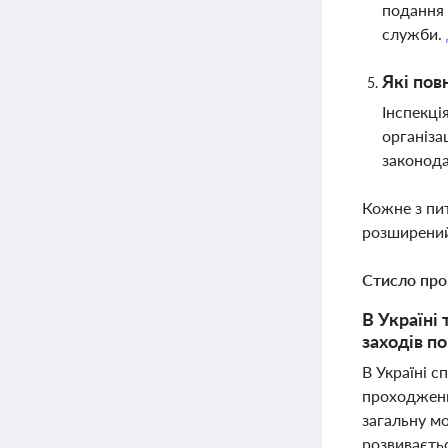
подання 
служби.
Які пов
Інспекці
організа
законода
Кожне з пи
розширений
Стисло про
В Україні
заходів п
В Україні с
проходженн
загальну м
розвиваєтьс