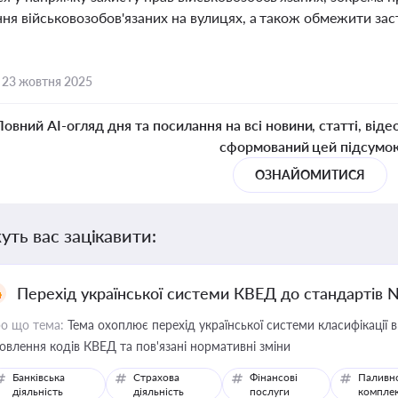
ня військовозобов'язаних на вулицях, а також обмежити зас
,
23 жовтня 2025
Повний AI-огляд дня та посилання на всі новини, статті, віде
сформований цей підсумо
ОЗНАЙОМИТИСЯ
уть вас зацікавити:
Перехід української системи КВЕД до стандартів 
о що тема:
Тема охоплює перехід української системи класифікації в
овлення кодів КВЕД та пов'язані нормативні зміни
Банківська
Страхова
Фінансові
Паливн
діяльність
діяльність
послуги
компле