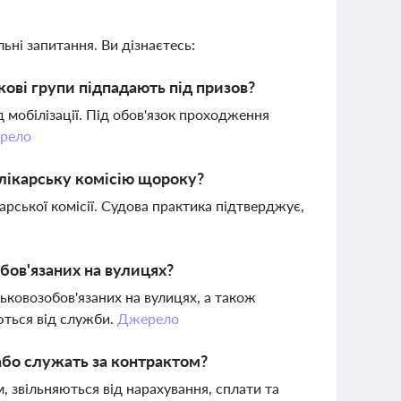
ьні запитання. Ви дізнаєтесь:
вікові групи підпадають під призов?
д мобілізації. Під обов'язок проходження
рело
-лікарську комісію щороку?
рської комісії. Судова практика підтверджує,
бов'язаних на вулицях?
ьковозобов'язаних на вулицях, а також
яються від служби.
Джерело
 або служать за контрактом?
м, звільняються від нарахування, сплати та