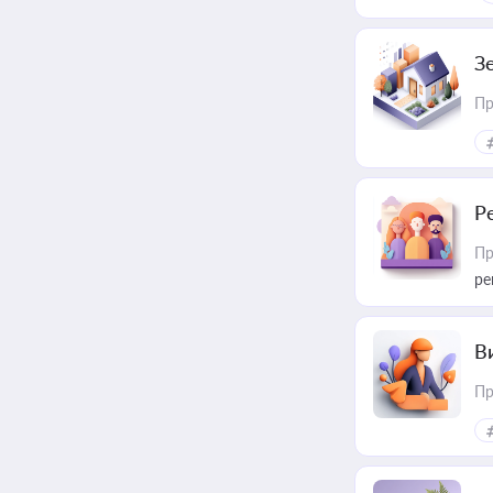
З
Пр
Р
Пр
ре
В
Пр