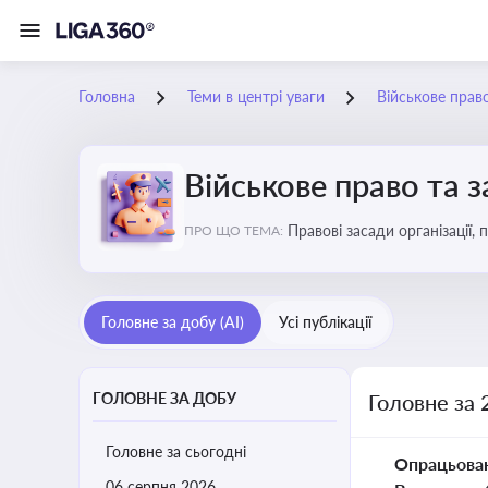
Головна
Теми в центрі уваги
Військове прав
Військове право та 
Правові засади організації,
ПРО ЩО ТЕМА:
військовослужбовців у воєн
Головне за добу (AI)
Усі публікації
ГОЛОВНЕ ЗА ДОБУ
Головне за 
Головне за сьогодні
Опрацьова
06 серпня 2026