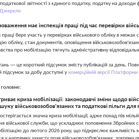
податкової звітності з єдиного податку, податку на доходи ф
Джерело
новаження має інспекція праці під час перевірки війс
я праці бере участь у перевірках військового обліку в межах
цію обліку, стан документів, оповіщення військовозобов'яза
вства про мобілізацію тягнуть адміністративну відповідальн
тань — це короткий підсумок змісту публікацій за день. По
 підсумок за добу доступні у
комерційній версії Платформи
 головне:
 триває криза мобілізації: законодавчі зміни щодо ві
ошуку військовозобов'язаних та податкові пільги дл
постерігається значна криза мобілізації, адже понад пів міль
я військової служби, що ускладнює поповнення Збройних с
обілізацію до лютого 2026 року, що підкреслює важливість м
я у напрямку захисту прав військовозобов'язаних, зокрема 