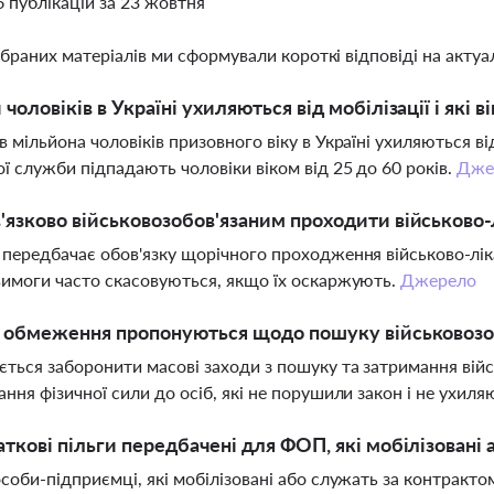
6 публікацій за 23 жовтня
ібраних матеріалів ми сформували короткі відповіді на актуал
 чоловіків в Україні ухиляються від мобілізації і які 
в мільйона чоловіків призовного віку в Україні ухиляються ві
ої служби підпадають чоловіки віком від 25 до 60 років.
Дже
'язково військовозобов'язаним проходити військово
 передбачає обов'язку щорічного проходження військово-ліка
вимоги часто скасовуються, якщо їх оскаржують.
Джерело
і обмеження пропонуються щодо пошуку військовозо
ться заборонити масові заходи з пошуку та затримання війс
ання фізичної сили до осіб, які не порушили закон і не ухил
аткові пільги передбачені для ФОП, які мобілізовані
особи-підприємці, які мобілізовані або служать за контракто