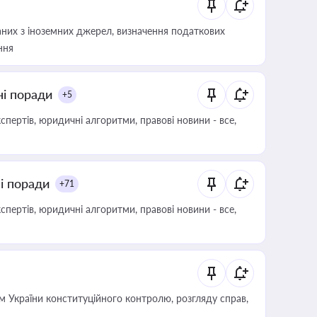
аних з іноземних джерел, визначення податкових
ння
ні поради
+5
пертів, юридичні алгоритми, правові новини - все,
ні поради
+71
пертів, юридичні алгоритми, правові новини - все,
 України конституційного контролю, розгляду справ,