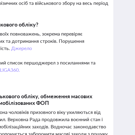
ізичних осіб та військового збору на весь період
ькового обліку?
 своїх повноважень, зокрема перевіряє
них та дотримання строків. Порушення
ість.
Джерело
вний список першоджерел з посиланнями та
 LIGA360.
йськового обліку, обмеження масових
я мобілізованих ФОП
йона чоловіків призовного віку ухиляються від
ил. Верховна Рада продовжила воєнний стан і
обілізаційних заходів. Водночас законодавство
пропонується заборонити масові заходи з пошуку