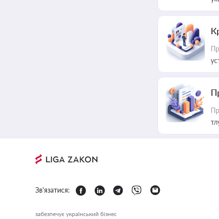
К
Пр
ус
П
Пр
тл
Зв'язатися:
забезпечує український бізнес