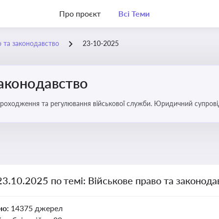
Про проєкт
Всі Теми
о та законодавство
23-10-2025
законодавство
 проходження та регулювання військової служби. Юридичний супровід
ний час
23.10.2025 по темі: Військове право та законода
но:
14375 джерел