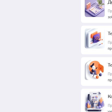
Д
Пр
зо
T
Пр
пр
T
Пр
пр
К
Пр
ух