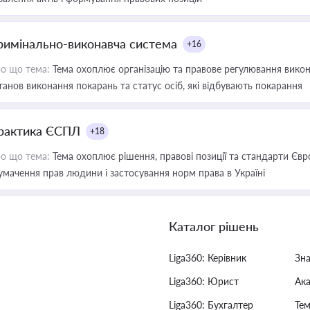
римінально-виконавча система
+16
о що тема:
Тема охоплює організацію та правове регулювання викона
танов виконання покарань та статус осіб, які відбувають покарання
рактика ЄСПЛ
+18
о що тема:
Тема охоплює рішення, правові позиції та стандарти Євр
умачення прав людини і застосування норм права в Україні
Каталог рішень
Liga360: Керівник
Зн
Liga360: Юрист
Ак
Liga360: Бухгалтер
Тем