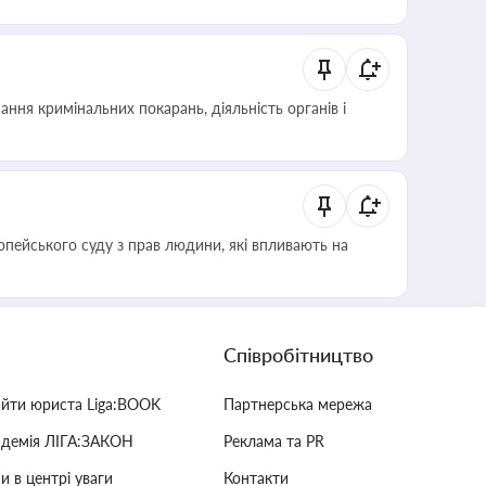
ння кримінальних покарань, діяльність органів і
опейського суду з прав людини, які впливають на
Співробітництво
айти юриста Liga:BOOK
Партнерська мережа
адемія ЛІГА:ЗАКОН
Реклама та PR
и в центрі уваги
Контакти