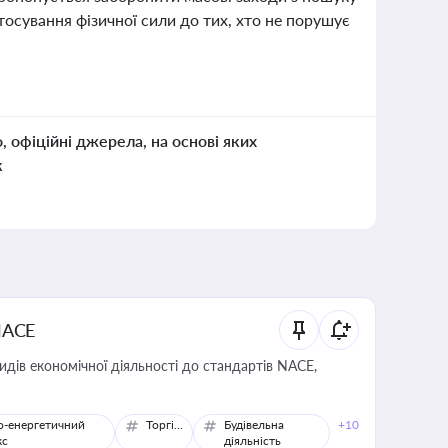
тосування фізичної сили до тих, хто не порушує
о, офіційні джерела, на основі яких
к
NACE
идів економічної діяльності до стандартів NACE,
о-енергетичний
Торгівля
Будівельна
+10
кс
діяльність