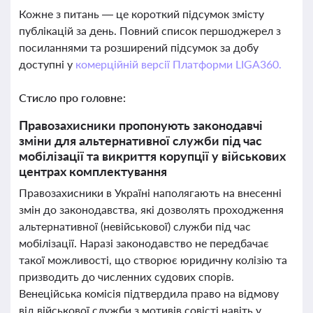
Кожне з питань — це короткий підсумок змісту
публікацій за день. Повний список першоджерел з
посиланнями та розширений підсумок за добу
доступні у
комерційній версії Платформи LIGA360.
Стисло про головне:
Правозахисники пропонують законодавчі
зміни для альтернативної служби під час
мобілізації та викриття корупції у військових
центрах комплектування
Правозахисники в Україні наполягають на внесенні
змін до законодавства, які дозволять проходження
альтернативної (невійськової) служби під час
мобілізації. Наразі законодавство не передбачає
такої можливості, що створює юридичну колізію та
призводить до численних судових спорів.
Венеційська комісія підтвердила право на відмову
від військової служби з мотивів совісті навіть у