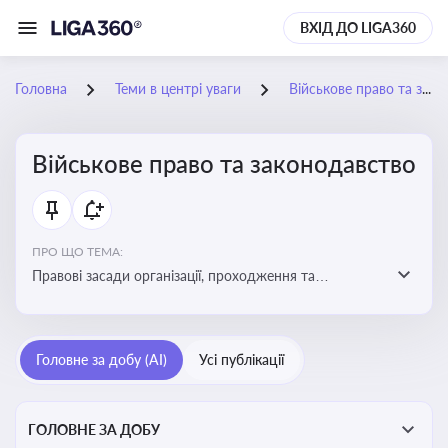
ВХІД ДО LIGA360
Головна
Теми в центрі уваги
Військове право та законодавство
Військове право та законодавство
ПРО ЩО ТЕМА:
Правові засади організації, проходження та
регулювання військової служби. Юридичний супровід
мобілізації, служби та захисту прав
військовослужбовців у воєнний час
Головне за добу (AI)
Усі публікації
ГОЛОВНЕ ЗА ДОБУ