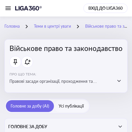
ВХІД ДО LIGA360
Головна
Теми в центрі уваги
Військове право та законодавство
Військове право та законодавство
ПРО ЩО ТЕМА:
Правові засади організації, проходження та
регулювання військової служби. Юридичний супровід
мобілізації, служби та захисту прав
військовослужбовців у воєнний час
Головне за добу (AI)
Усі публікації
ГОЛОВНЕ ЗА ДОБУ