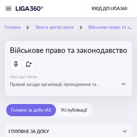
ВХІД ДО LIGA360
Головна
Теми в центрі уваги
Військове право та законодавство
Військове право та законодавство
ПРО ЩО ТЕМА:
Правові засади організації, проходження та
регулювання військової служби. Юридичний супровід
мобілізації, служби та захисту прав
військовослужбовців у воєнний час
Головне за добу (AI)
Усі публікації
ГОЛОВНЕ ЗА ДОБУ