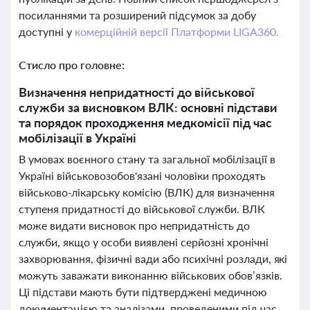
посиланнями та розширений підсумок за добу
доступні у
комерційній версії Платформи LIGA360.
Стисло про головне:
Визначення непридатності до військової
служби за висновком ВЛК: основні підстави
та порядок проходження медкомісії під час
мобілізації в Україні
В умовах воєнного стану та загальної мобілізації в
Україні військовозобов'язані чоловіки проходять
військово-лікарську комісію (ВЛК) для визначення
ступеня придатності до військової служби. ВЛК
може видати висновок про непридатність до
служби, якщо у особи виявлені серйозні хронічні
захворювання, фізичні вади або психічні розлади, які
можуть заважати виконанню військових обов’язків.
Ці підстави мають бути підтверджені медичною
документацією та аналізами, проведеними під час