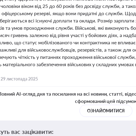
чоловіки віком від 25 до 60 років без досвіду служби, а так
в офіцерському резерві, якщо вони придатні до служби. Щодо
берігаються всі існуючі доплати та оклади. Розмір зарплати 
ів та умов проходження служби. Військові, які виконують б
исяч гривень залежно від рівня участі у бойових діях, а надб
ливо, що статус мобілізованого чи контрактника не впливає
ажливі для військовослужбовців, резервістів, а також для осі
ечують чіткість у питаннях проходження військової служби,
ь матеріального забезпечення військових у складних умовах 
,
29 листопада 2025
Повний AI-огляд дня та посилання на всі новини, статті, віде
сформований цей підсумо
ОЗНАЙОМИТИСЯ
уть вас зацікавити: