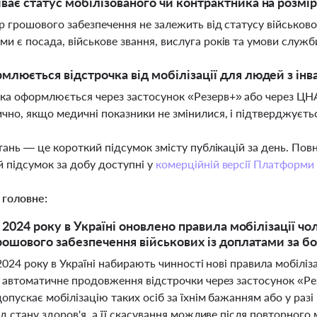
ває статус мобілізованого чи контрактника на розмі
ір грошового забезпечення не залежить від статусу військов
и є посада, військове звання, вислуга років та умови служб
млюється відстрочка від мобілізації для людей з інв
ка оформлюється через застосунок «Резерв+» або через ЦН
чно, якщо медичні показники не змінилися, і підтверджуєт
тань — це короткий підсумок змісту публікацій за день. По
 підсумок за добу доступні у
комерційній версії Платформи
 головне:
 2024 року в Україні оновлено правила мобілізації чо
рошового забезпечення військових із доплатами за бо
2024 року в Україні набирають чинності нові правила мобіліза
 автоматичне продовження відстрочки через застосунок «Рез
опускає мобілізацію таких осіб за їхнім бажанням або у разі
д стану здоров'я, а її скасування можливе після повторного 