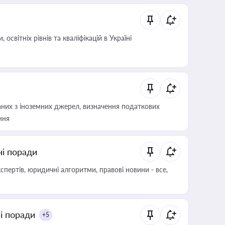
світніх рівнів та кваліфікацій в Україні
аних з іноземних джерел, визначення податкових
ння
ні поради
пертів, юридичні алгоритми, правові новини - все,
ні поради
+5