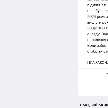
підлягають 
перебуває 
2024 року з
вислуги рок
30 до 100 т
окладу. Важ
оновлення в
Вони забезп
стабільніст
LIGA ZAKON
Теми, які мож