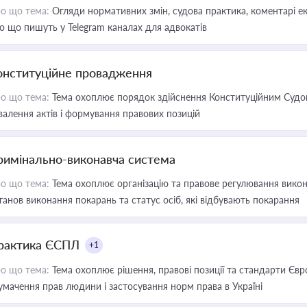
о що тема:
Огляди нормативних змін, судова практика, коментарі екс
о що пишуть у Telegram каналах для адвокатів
онституційне провадження
о що тема:
Тема охоплює порядок здійснення Конституційним Судом
валення актів і формування правових позицій
римінально-виконавча система
о що тема:
Тема охоплює організацію та правове регулювання викона
танов виконання покарань та статус осіб, які відбувають покарання
рактика ЄСПЛ
+1
о що тема:
Тема охоплює рішення, правові позиції та стандарти Євр
умачення прав людини і застосування норм права в Україні