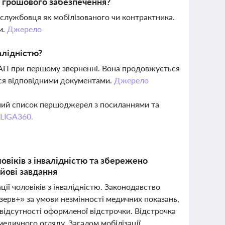
р грошового забезпечення?
ослужбовця як мобілізованого чи контрактника.
и.
Джерело
алідністю?
АП при першому зверненні. Вона продовжується
ься відповідними документами.
Джерело
вний список першоджерел з посиланнями та
 LIGA360.
ловіків з інвалідністю та збережено
йові завдання
ції чоловіків з інвалідністю. Законодавство
ерв+» за умови незмінності медичних показань,
 відсутності оформленої відстрочки. Відстрочка
медичного огляду. Загалом мобілізації