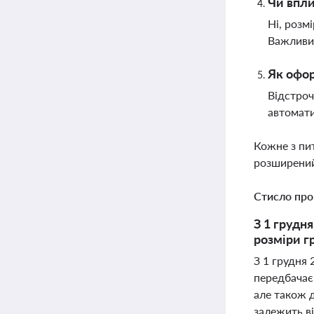
Чи впли
Ні, розм
Важливим
Як офор
Відстроч
автомати
Кожне з пи
розширений
Стисло про
З 1 грудня
розміри г
З 1 грудня 
передбачає
але також д
залежить ві