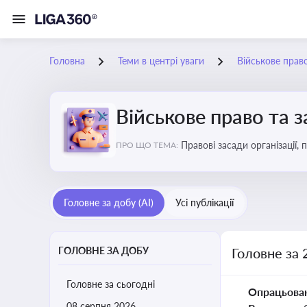
Головна
Теми в центрі уваги
Військове прав
Військове право та 
Правові засади організації,
ПРО ЩО ТЕМА:
військовослужбовців у воєн
Головне за добу (AI)
Усі публікації
ГОЛОВНЕ ЗА ДОБУ
Головне за 
Головне за сьогодні
Опрацьова
08 серпня 2026