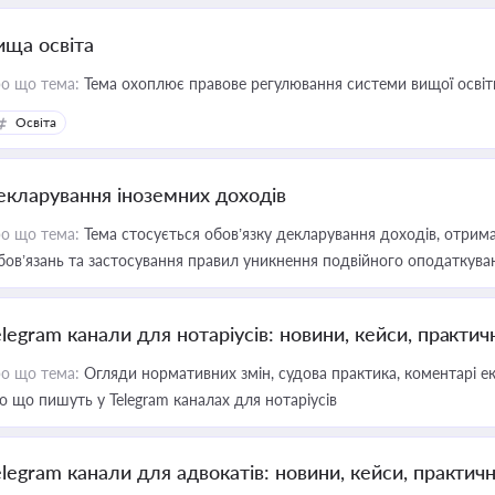
ища освіта
о що тема:
Тема охоплює правове регулювання системи вищої освіти, о
Освіта
екларування іноземних доходів
о що тема:
Тема стосується обов’язку декларування доходів, отрим
бов’язань та застосування правил уникнення подвійного оподаткува
elegram канали для нотаріусів: новини, кейси, практич
о що тема:
Огляди нормативних змін, судова практика, коментарі екс
о що пишуть у Telegram каналах для нотаріусів
elegram канали для адвокатів: новини, кейси, практич