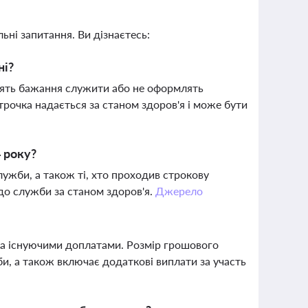
ьні запитання. Ви дізнаєтесь:
ні?
влять бажання служити або не оформлять
трочка надається за станом здоров'я і може бути
4 року?
лужби, а також ті, хто проходив строкову
 до служби за станом здоров'я.
Джерело
іма існуючими доплатами. Розмір грошового
би, а також включає додаткові виплати за участь