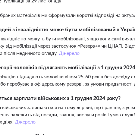
2 публікації за 29 листопада
ібраних матеріалів ми сформували короткі відповіді на актуал
юдей з інвалідністю може бути мобілізований в Украї
нвалідністю можуть бути мобілізовані, якщо вони самі вия
ку від мобілізації через застосунок «Резерв+» чи ЦНАП. Відс
а після медичного огляду.
Джерело
егорії чоловіків підлягають мобілізації з 1 грудня 202
лізацію підпадають чоловіки віком 25-60 років без досвіду с
бо перебуває в офіцерському резерві, за умови придатності
яться зарплати військових з 1 грудня 2024 року?
 військових залишаються на тому ж рівні, що і раніше, з ус
ення залежить від посади, звання, вислуги років і умов служ
х діях.
Джерело