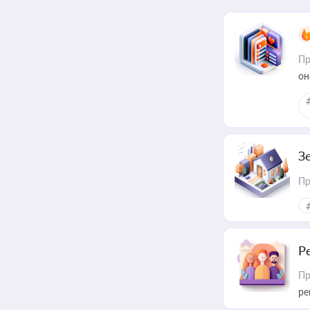
Пр
он
З
Пр
Р
Пр
ре