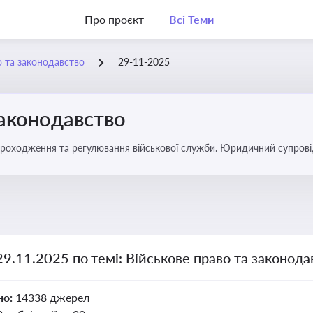
Про проєкт
Всі Теми
о та законодавство
29-11-2025
законодавство
 проходження та регулювання військової служби. Юридичний супровід
ний час
29.11.2025 по темі: Військове право та законода
но:
14338 джерел