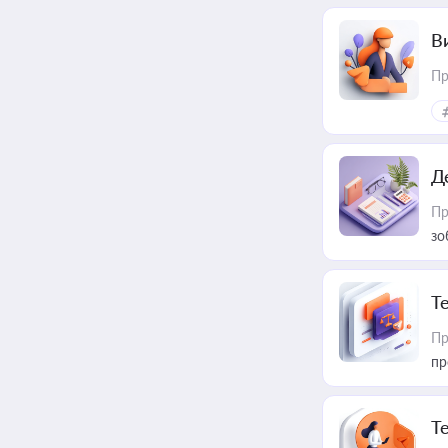
В
Пр
Д
Пр
зо
T
Пр
пр
T