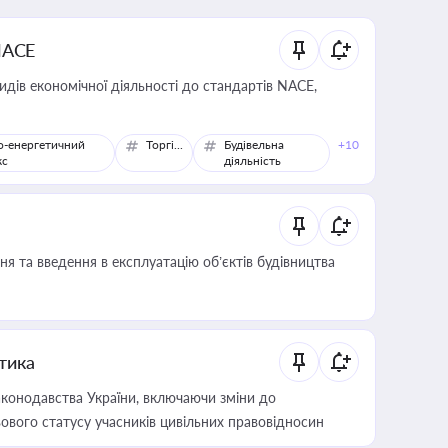
NACE
идів економічної діяльності до стандартів NACE,
о-енергетичний
Торгівля
Будівельна
+10
кс
діяльність
я та введення в експлуатацію об’єктів будівництва
итика
конодавства України, включаючи зміни до
ового статусу учасників цивільних правовідносин