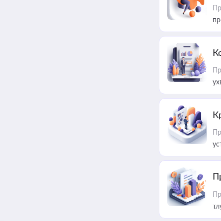
Пр
пр
К
Пр
ух
К
Пр
ус
П
Пр
тл