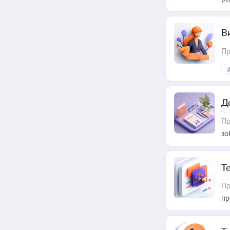
В
Пр
Д
Пр
зо
T
Пр
пр