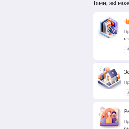
Теми, які мож
Пр
он
З
Пр
Р
Пр
ре