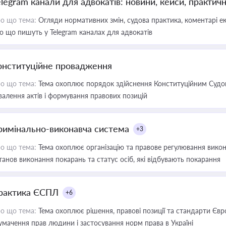
elegram канали для адвокатів: новини, кейси, практич
о що тема:
Огляди нормативних змін, судова практика, коментарі екс
о що пишуть у Telegram каналах для адвокатів
онституційне провадження
о що тема:
Тема охоплює порядок здійснення Конституційним Судом
валення актів і формування правових позицій
римінально-виконавча система
+3
о що тема:
Тема охоплює організацію та правове регулювання викона
танов виконання покарань та статус осіб, які відбувають покарання
рактика ЄСПЛ
+6
о що тема:
Тема охоплює рішення, правові позиції та стандарти Євр
умачення прав людини і застосування норм права в Україні