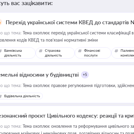
уть вас зацікавити:
Перехід української системи КВЕД до стандартів 
о що тема:
Тема охоплює перехід української системи класифікації в
овлення кодів КВЕД та пов'язані нормативні зміни
Банківська
Страхова
Фінансові
Паливн
діяльність
діяльність
послуги
компле
емельні відносини у будівництві
+5
о що тема:
Тема охоплює правове регулювання підготовки, здійсненн
Будівельна діяльність
езонансний проєкт Цивільного кодексу: реакції та кр
о що тема:
Тема охоплює оновлення та реформування цивільного за
гулювання майнових і немайнових прав, договірних відносин та прав