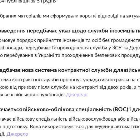
14 публікацій за 5 грудня
ібраних матеріалів ми сформували короткі відповіді на актуал
овведення передбачає указ щодо служби іноземців н
рмовує порядок прийняття іноземців та осіб без громадянств
кі посади, передбачає їх проходження служби у ЗСУ та Держ
о перебування в Україні та проходження безпекових процед
дбачає нова система контрактної служби для військ
тема контрактної служби пропонує укладати контракти на стр
кою від призову після служби на контракті від двох років, а 
я всіх військовослужбовців.
Джерело
ачається військово-облікова спеціальність (ВОС) і дл
ачає військову спеціальність військовослужбовця або війсь
у підготовку. Вона використовується для ведення автоматиз
ії.
Джерело