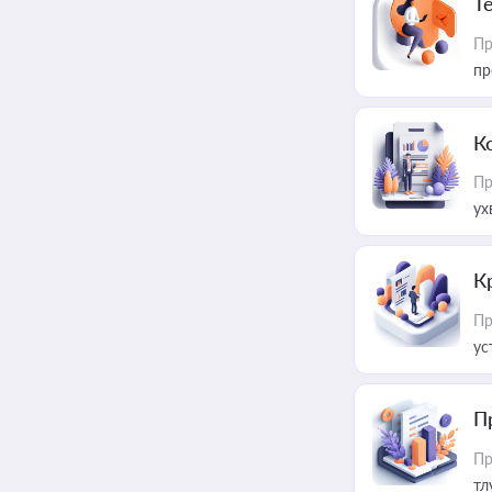
T
Пр
пр
К
Пр
ух
К
Пр
ус
П
Пр
тл