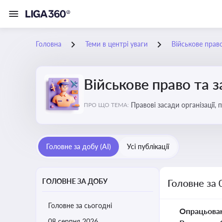
Головна
Теми в центрі уваги
Військове прав
Військове право та 
Правові засади організації,
ПРО ЩО ТЕМА:
військовослужбовців у воєн
Головне за добу (AI)
Усі публікації
ГОЛОВНЕ ЗА ДОБУ
Головне за 
Головне за сьогодні
Опрацьова
08 серпня 2026