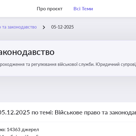
Про проєкт
Всі Теми
о та законодавство
05-12-2025
законодавство
 проходження та регулювання військової служби. Юридичний супровід
ний час
05.12.2025 по темі: Військове право та законода
но:
14363 джерел