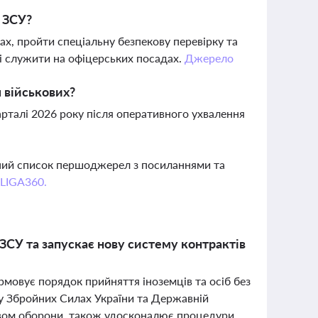
в ЗСУ?
вах, пройти спеціальну безпекову перевірку та
 і служити на офіцерських посадах.
Джерело
 військових?
рталі 2026 року після оперативного ухвалення
вний список першоджерел з посиланнями та
 LIGA360.
ЗСУ та запускає нову систему контрактів
рмовує порядок прийняття іноземців та осіб без
 у Збройних Силах України та Державній
твом оборони, також удосконалює процедури