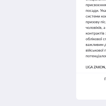
присвоєння 
посади. Ука
системи кон
призову піс
чоловіків,
контрактів
облікової с
важливим дл
військової 
потенціало
LIGA ZAKON