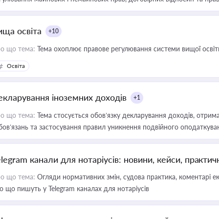
ища освіта
+10
о що тема:
Тема охоплює правове регулювання системи вищої освіти, о
Освіта
екларування іноземних доходів
+1
о що тема:
Тема стосується обов’язку декларування доходів, отрим
бов’язань та застосування правил уникнення подвійного оподаткува
elegram канали для нотаріусів: новини, кейси, практич
о що тема:
Огляди нормативних змін, судова практика, коментарі екс
о що пишуть у Telegram каналах для нотаріусів