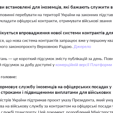
ви встановлені для іноземців, які бажають служити 
 повинні перебувати на території України на законних підста
кладати офіцерські контракти, отримувати військові звання
ікується впровадження нової системи контрактів для
ся, що нова система контрактів запрацює вже у першому ква
дного законопроєкту Верховною Радою.
Джерело
тань — це короткий підсумок змісту публікацій за день. По
 підсумок за добу доступні у
комерційній версії Платформи
 головне:
ормовує службу іноземців на офіцерських посадах у 
и строками і підвищеними виплатами для військових
істрів України підтримав проєкт указу Президента, який уно
ва на військову службу за контрактом на офіцерські посади
й службі транспорту. Цей документ, розроблений Міністерс