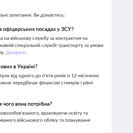
ьні запитання. Ви дізнаєтесь:
а офіцерських посадах у ЗСУ?
а на військову службу за контрактом на
авній спеціальній службі транспорту за умови
ур.
Джерело
ових в Україні?
ок від одного до п'яти років із 12-місячною
також передбачає фінансові стимули і рівні
я чого вона потрібна?
ковозобов'язаного, враховуючи освіту та
ованого військового обліку та планування