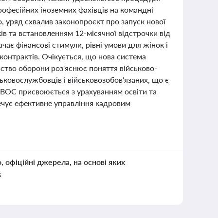
рофесійних іноземних фахівців на командні
, уряд схвалив законопроєкт про запуск нової
ів та встановленням 12-місячної відстрочки від
чає фінансові стимули, рівні умови для жінок і
контрактів. Очікується, що нова система
рство оборони роз'яснює поняття військово-
йськовослужбовців і військовозобов'язаних, що є
. ВОС присвоюється з урахуванням освіти та
печує ефективне управління кадровим
о, офіційні джерела, на основі яких
к