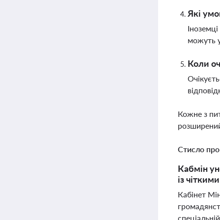
Які умо
Іноземці
можуть у
Коли оч
Очікуєть
відпові
Кожне з пи
розширений
Стисло про
Кабмін ун
із чітким
Кабінет Мін
громадянст
спеціальні