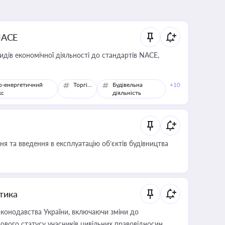
NACE
идів економічної діяльності до стандартів NACE,
о-енергетичний
Торгівля
Будівельна
+10
кс
діяльність
я та введення в експлуатацію об’єктів будівництва
итика
конодавства України, включаючи зміни до
ового статусу учасників цивільних правовідносин