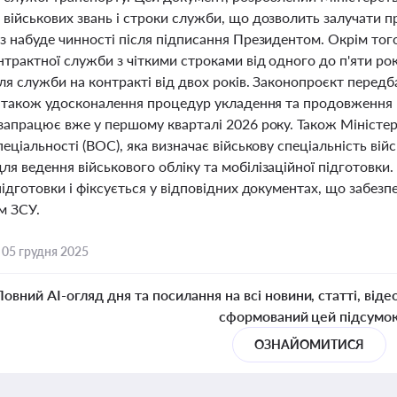
військових звань і строки служби, що дозволить залучати п
з набуде чинності після підписання Президентом. Окрім того
трактної служби з чіткими строками від одного до п'яти рок
ля служби на контракті від двох років. Законопроєкт передба
 а також удосконалення процедур укладення та продовження 
 запрацює вже у першому кварталі 2026 року. Також Міністе
пеціальності (ВОС), яка визначає військову спеціальність ві
я ведення військового обліку та мобілізаційної підготовки
підготовки і фіксується у відповідних документах, що забез
м ЗСУ.
,
05 грудня 2025
Повний AI-огляд дня та посилання на всі новини, статті, віде
сформований цей підсумо
ОЗНАЙОМИТИСЯ