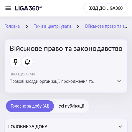
ВХІД ДО LIGA360
Головна
Теми в центрі уваги
Військове право та законодавство
Військове право та законодавство
ПРО ЩО ТЕМА:
Правові засади організації, проходження та
регулювання військової служби. Юридичний супровід
мобілізації, служби та захисту прав
військовослужбовців у воєнний час
Головне за добу (AI)
Усі публікації
ГОЛОВНЕ ЗА ДОБУ