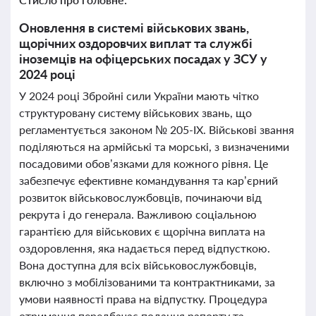
Оновлення в системі військових звань,
щорічних оздоровчих виплат та службі
іноземців на офіцерських посадах у ЗСУ у
2024 році
У 2024 році Збройні сили України мають чітко
структуровану систему військових звань, що
регламентується законом № 205-IX. Військові звання
поділяються на армійські та морські, з визначеними
посадовими обов’язками для кожного рівня. Це
забезпечує ефективне командування та кар’єрний
розвиток військовослужбовців, починаючи від
рекрута і до генерала. Важливою соціальною
гарантією для військових є щорічна виплата на
оздоровлення, яка надається перед відпусткою.
Вона доступна для всіх військовослужбовців,
включно з мобілізованими та контрактниками, за
умови наявності права на відпустку. Процедура
отримання передбачає подання рапорту та