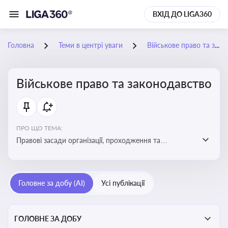
ВХІД ДО LIGA360
Головна
Теми в центрі уваги
Військове право та законодавство
Військове право та законодавство
ПРО ЩО ТЕМА:
Правові засади організації, проходження та
регулювання військової служби. Юридичний супровід
мобілізації, служби та захисту прав
військовослужбовців у воєнний час
Головне за добу (AI)
Усі публікації
ГОЛОВНЕ ЗА ДОБУ