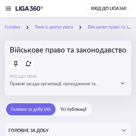
ВХІД ДО LIGA360
Головна
Теми в центрі уваги
Військове право та законодавство
Військове право та законодавство
ПРО ЩО ТЕМА:
Правові засади організації, проходження та
регулювання військової служби. Юридичний супровід
мобілізації, служби та захисту прав
військовослужбовців у воєнний час
Головне за добу (AI)
Усі публікації
ГОЛОВНЕ ЗА ДОБУ