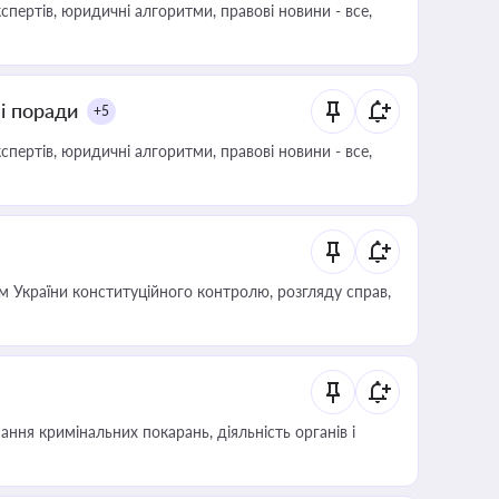
пертів, юридичні алгоритми, правові новини - все,
ні поради
+5
пертів, юридичні алгоритми, правові новини - все,
 України конституційного контролю, розгляду справ,
ння кримінальних покарань, діяльність органів і