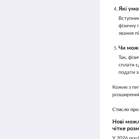
Які умо
Вступник
фізичну 
звання п
Чи можу
Так, фіз
сплати є
подати 
Кожне з пи
розширений
Стисло про
Нові можл
чітке роз
У 2026 роц