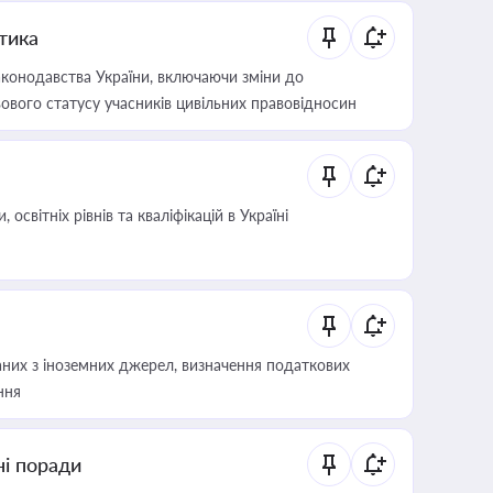
итика
конодавства України, включаючи зміни до
ового статусу учасників цивільних правовідносин
світніх рівнів та кваліфікацій в Україні
аних з іноземних джерел, визначення податкових
ння
ні поради