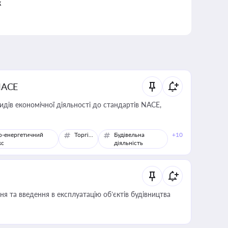
к
NACE
идів економічної діяльності до стандартів NACE,
о-енергетичний
Торгівля
Будівельна
+10
кс
діяльність
я та введення в експлуатацію об’єктів будівництва