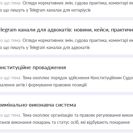
о що тема:
Огляди нормативних змін, судова практика, коментарі екс
о що пишуть у Telegram каналах для нотаріусів
elegram канали для адвокатів: новини, кейси, практич
о що тема:
Огляди нормативних змін, судова практика, коментарі екс
о що пишуть у Telegram каналах для адвокатів
онституційне провадження
о що тема:
Тема охоплює порядок здійснення Конституційним Судом
валення актів і формування правових позицій
римінально-виконавча система
о що тема:
Тема охоплює організацію та правове регулювання викона
танов виконання покарань та статус осіб, які відбувають покарання