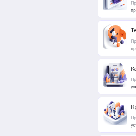
Пр
пр
T
Пр
пр
К
Пр
ух
К
Пр
ус