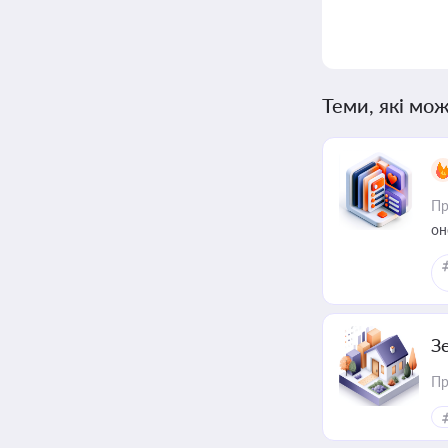
Теми, які мож
Пр
он
З
Пр