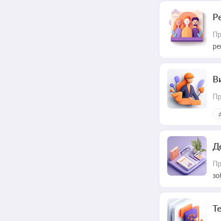
Р
Пр
ре
В
Пр
Д
Пр
зо
T