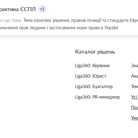
рактика ЄСПЛ
+1
о що тема:
Тема охоплює рішення, правові позиції та стандарти Євр
умачення прав людини і застосування норм права в Україні
Каталог рішень
Liga360: Керівник
Зн
Liga360: Юрист
Ак
Liga360: Бухгалтер
Тем
Liga360: PR-менеджер
Усі
Пол
Умо