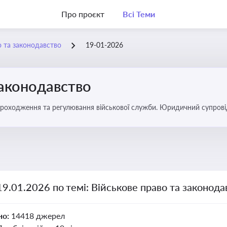
Про проєкт
Всі Теми
о та законодавство
19-01-2026
законодавство
 проходження та регулювання військової служби. Юридичний супровід
ний час
19.01.2026 по темі: Військове право та законода
но:
14418 джерел