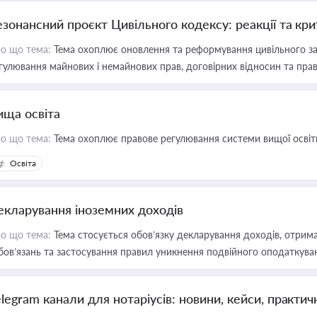
езонансний проєкт Цивільного кодексу: реакції та кр
о що тема:
Тема охоплює оновлення та реформування цивільного за
гулювання майнових і немайнових прав, договірних відносин та прав
ища освіта
о що тема:
Тема охоплює правове регулювання системи вищої освіти, о
Освіта
екларування іноземних доходів
о що тема:
Тема стосується обов’язку декларування доходів, отрим
бов’язань та застосування правил уникнення подвійного оподаткува
elegram канали для нотаріусів: новини, кейси, практич