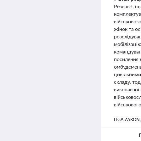
Резерв+, що
комплектув
військовозо
жінок та о
розслідуван
мобілізацію
командуванн
посилення к
омбудсмена
цивільними 
складу, то
виконавчої 
військовосл
військового
LIGA ZAKON