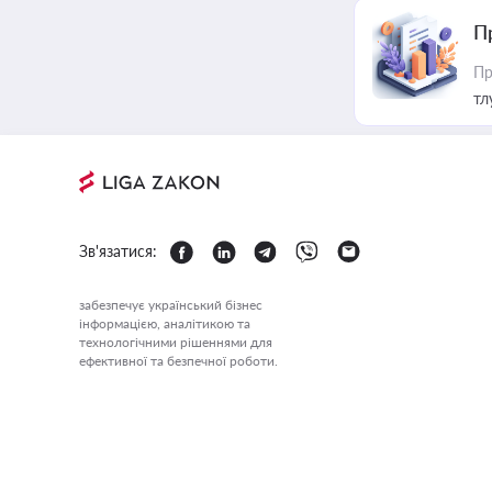
П
Пр
тл
Зв'язатися:
забезпечує український бізнес
інформацією, аналітикою та
технологічними рішеннями для
ефективної та безпечної роботи.