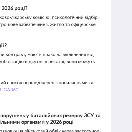
 2026 році?
ово-лікарську комісію, психологічний відбір,
 грошове забезпечення, житло та офіцерське
ії?
али контракт, мають право на звільнення від
обілізацію відсутня в реєстрі, вони можуть
вний список першоджерел з посиланнями та
 LIGA360.
 порушень у батальйонах резерву ЗСУ та
вільними органами у 2026 році
ановку на військовий облік через застосунок