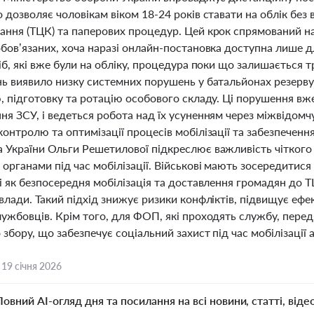
 дозволяє чоловікам віком 18-24 років ставати на облік без 
ання (ТЦК) та паперових процедур. Цей крок спрямований н
бов’язаних, хоча наразі онлайн-постановка доступна лише дл
сіб, які вже були на обліку, процедура поки що залишаєтьс
ь виявило низку системних порушень у батальйонах резерву 
, підготовку та ротацію особового складу. Ці порушення вж
я ЗСУ, і ведеться робота над їх усуненням через міжвідомч
онтролю та оптимізації процесів мобілізації та забезпеченн
 України Ольги Решетилової підкреслює важливість чіткого
органами під час мобілізації. Військові мають зосередитися 
ді як безпосередня мобілізація та доставлення громадян до
влади. Такий підхід знижує ризики конфліктів, підвищує ефек
ужбовців. Крім того, для ФОП, які проходять службу, передб
 збору, що забезпечує соціальний захист під час мобілізації
,
19 січня 2026
Повний AI-огляд дня та посилання на всі новини, статті, віде