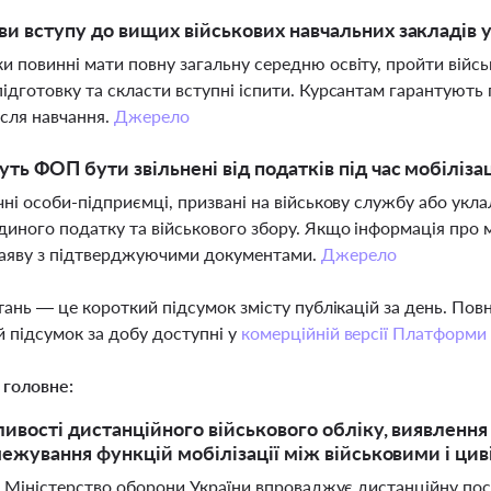
ви вступу до вищих військових навчальних закладів у
и повинні мати повну загальну середню освіту, пройти військ
підготовку та скласти вступні іспити. Курсантам гарантують
ісля навчання.
Джерело
ть ФОП бути звільнені від податків під час мобілізац
ичні особи-підприємці, призвані на військову службу або укл
диного податку та військового збору. Якщо інформація про м
заяву з підтверджуючими документами.
Джерело
тань — це короткий підсумок змісту публікацій за день. По
 підсумок за добу доступні у
комерційній версії Платформи
 головне:
ивості дистанційного військового обліку, виявлення
межування функцій мобілізації між військовими і ци
і Міністерство оборони України впроваджує дистанційну пост