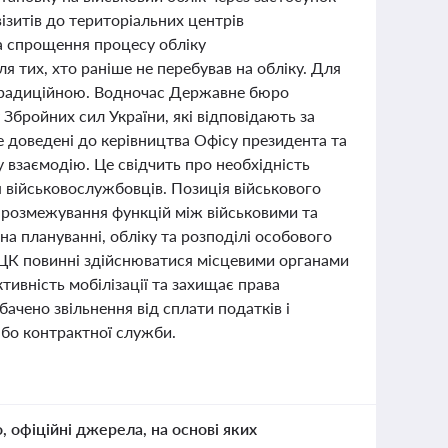
візитів до територіальних центрів
а спрощення процесу обліку
я тих, хто раніше не перебував на обліку. Для
я традиційною. Водночас Державне бюро
Збройних сил України, які відповідають за
е доведені до керівництва Офісу президента та
у взаємодію. Це свідчить про необхідність
я військовослужбовців. Позиція військового
 розмежування функцій між військовими та
на плануванні, обліку та розподілі особового
 ТЦК повинні здійснюватися місцевими органами
тивність мобілізації та захищає права
ачено звільнення від сплати податків і
 або контрактної служби.
о, офіційні джерела, на основі яких