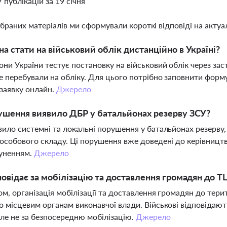
7 публікацій за 19 січня
ібраних матеріалів ми сформували короткі відповіді на актуал
а стати на військовий облік дистанційно в Україні?
ни України тестує постановку на військовий облік через заст
е перебували на обліку. Для цього потрібно заповнити форм
 заявку онлайн.
Джерело
ушення виявило ДБР у батальйонах резерву ЗСУ?
ило системні та локальні порушення у батальйонах резерву, 
особового складу. Ці порушення вже доведені до керівництв
суненням.
Джерело
повідає за мобілізацію та доставлення громадян до Т
ом, організація мобілізації та доставлення громадян до те
 місцевим органам виконавчої влади. Військові відповідають
але не за безпосередню мобілізацію.
Джерело