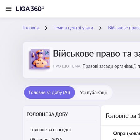
Головна
Теми в центрі уваги
Військове прав
Військове право та 
Правові засади організації,
ПРО ЩО ТЕМА:
військовослужбовців у воєн
Головне за добу (AI)
Усі публікації
ГОЛОВНЕ ЗА ДОБУ
Головне за 
Головне за сьогодні
Опрацьова
08 серпня 2026