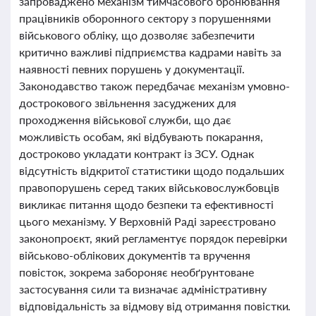
запроваджено механізм тимчасового бронювання
працівників оборонного сектору з порушеннями
військового обліку, що дозволяє забезпечити
критично важливі підприємства кадрами навіть за
наявності певних порушень у документації.
Законодавство також передбачає механізм умовно-
дострокового звільнення засуджених для
проходження військової служби, що дає
можливість особам, які відбувають покарання,
достроково укладати контракт із ЗСУ. Однак
відсутність відкритої статистики щодо подальших
правопорушень серед таких військовослужбовців
викликає питання щодо безпеки та ефективності
цього механізму. У Верховній Раді зареєстровано
законопроєкт, який регламентує порядок перевірки
військово-облікових документів та вручення
повісток, зокрема забороняє необґрунтоване
застосування сили та визначає адміністративну
відповідальність за відмову від отримання повістки.