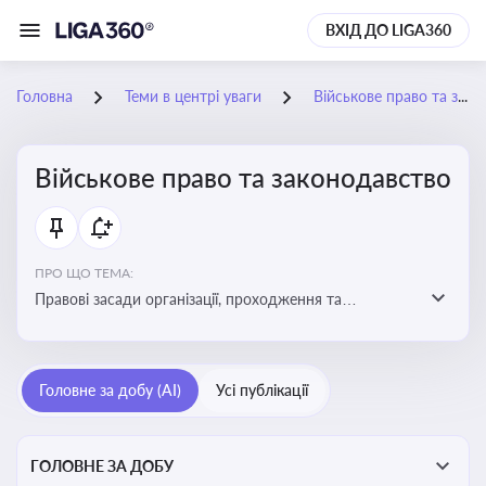
ВХІД ДО LIGA360
Головна
Теми в центрі уваги
Військове право та законодавство
Військове право та законодавство
ПРО ЩО ТЕМА:
Правові засади організації, проходження та
регулювання військової служби. Юридичний супровід
мобілізації, служби та захисту прав
військовослужбовців у воєнний час
Головне за добу (AI)
Усі публікації
ГОЛОВНЕ ЗА ДОБУ