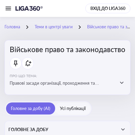
ВХІД ДО LIGA360
Головна
Теми в центрі уваги
Військове право та законодавство
Військове право та законодавство
ПРО ЩО ТЕМА:
Правові засади організації, проходження та
регулювання військової служби. Юридичний супровід
мобілізації, служби та захисту прав
військовослужбовців у воєнний час
Головне за добу (AI)
Усі публікації
ГОЛОВНЕ ЗА ДОБУ