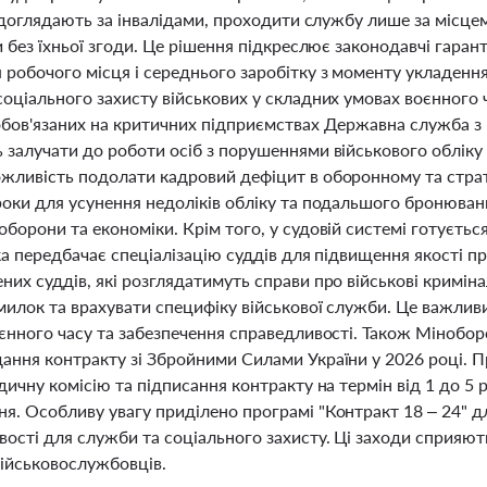
кі доглядають за інвалідами, проходити службу лише за місц
и без їхньої згоди. Це рішення підкреслює законодавчі гаранті
робочого місця і середнього заробітку з моменту укладення 
соціального захисту військових у складних умовах воєнного 
обов'язаних на критичних підприємствах Державна служба з п
 залучати до роботи осіб з порушеннями військового обліку 
жливість подолати кадровий дефіцит в оборонному та стра
оки для усунення недоліків обліку та подальшого бронюванн
борони та економіки. Крім того, у судовій системі готуєть
ка передбачає спеціалізацію суддів для підвищення якості 
их суддів, які розглядатимуть справи про військові кримін
илок та врахувати специфіку військової служби. Це важливи
оєнного часу та забезпечення справедливості. Також Мінобо
ання контракту зі Збройними Силами України у 2026 році. 
дичну комісію та підписання контракту на термін від 1 до 5
. Особливу увагу приділено програмі "Контракт 18 – 24" дл
вості для служби та соціального захисту. Ці заходи сприя
військовослужбовців.