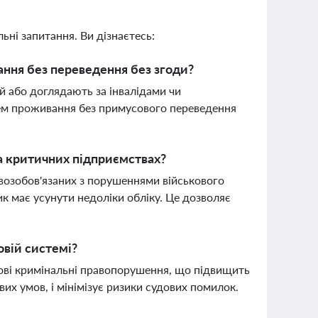
ьні запитання. Ви дізнаєтесь:
ання без переведення без згоди?
ей або доглядають за інвалідами чи
ем проживання без примусового переведення
а критичних підприємствах?
возобов'язаних з порушеннями військового
ик має усунути недоліки обліку. Це дозволяє
овій системі?
кові кримінальні правопорушення, що підвищить
их умов, і мінімізує ризики судових помилок.