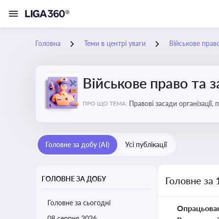
Головна
Теми в центрі уваги
Військове прав
Військове право та 
Правові засади організації,
ПРО ЩО ТЕМА:
військовослужбовців у воєн
Головне за добу (AI)
Усі публікації
ГОЛОВНЕ ЗА ДОБУ
Головне за 
Головне за сьогодні
Опрацьова
08 серпня 2026