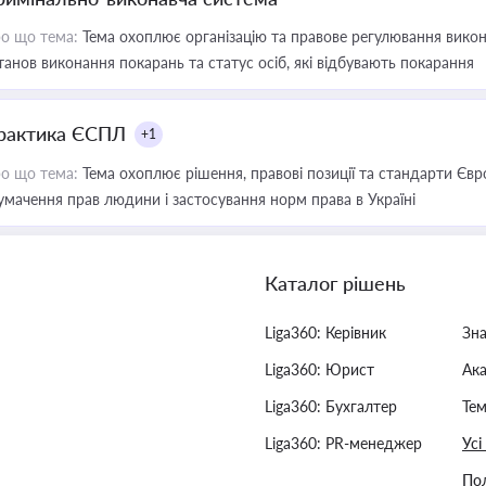
о що тема:
Тема охоплює організацію та правове регулювання викона
танов виконання покарань та статус осіб, які відбувають покарання
рактика ЄСПЛ
+1
о що тема:
Тема охоплює рішення, правові позиції та стандарти Євр
умачення прав людини і застосування норм права в Україні
Каталог рішень
Liga360: Керівник
Зн
Liga360: Юрист
Ак
Liga360: Бухгалтер
Тем
Liga360: PR-менеджер
Усі
Пол