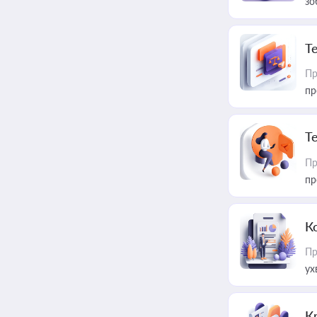
зо
T
Пр
пр
T
Пр
пр
К
Пр
ух
К