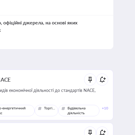
о, офіційні джерела, на основі яких
к
NACE
идів економічної діяльності до стандартів NACE,
о-енергетичний
Торгівля
Будівельна
+10
кс
діяльність