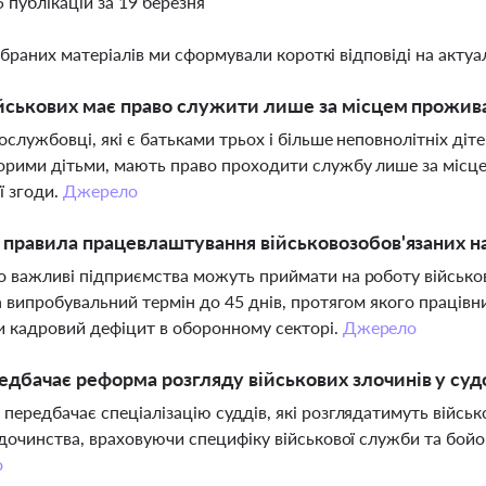
5 публікацій за 19 березня
ібраних матеріалів ми сформували короткі відповіді на актуал
ійськових має право служити лише за місцем прожив
ослужбовці, які є батьками трьох і більше неповнолітніх діт
рими дітьми, мають право проходити службу лише за місц
ї згоди.
Джерело
і правила працевлаштування військовозобов'язаних н
 важливі підприємства можуть приймати на роботу військо
а випробувальний термін до 45 днів, протягом якого працівн
 кадровий дефіцит в оборонному секторі.
Джерело
дбачає реформа розгляду військових злочинів у суд
передбачає спеціалізацію суддів, які розглядатимуть війсь
удочинства, враховуючи специфіку військової служби та бойов
о