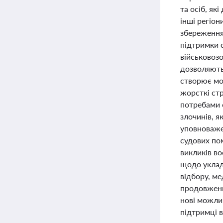
та осіб, я
інші регіон
збереження 
підтримки 
військовоз
дозволяють
створює мо
жорсткі стр
потребами о
злочинів, я
уповноважен
судових пом
викликів в
щодо уклад
відбору, ме
продовження
нові можли
підтримці 