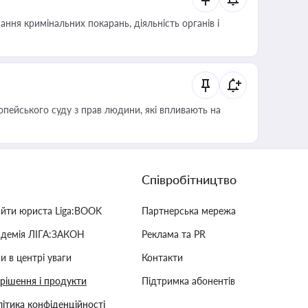
ння кримінальних покарань, діяльність органів і
опейського суду з прав людини, які впливають на
Співробітництво
айти юриста Liga:BOOK
Партнерська мережа
адемія ЛІГА:ЗАКОН
Реклама та PR
и в центрі уваги
Контакти
 рішення і продукти
Підтримка абонентів
ітика конфіденційності