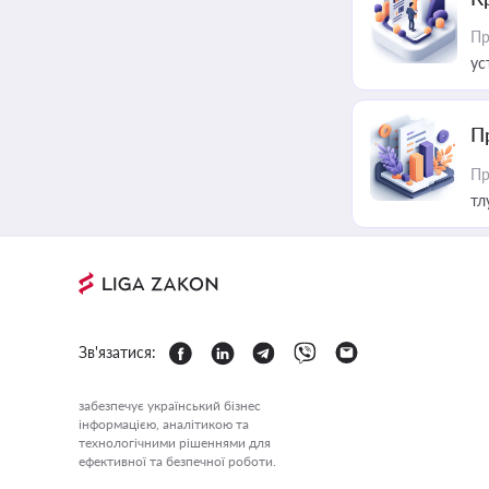
Пр
ус
П
Пр
тл
Зв'язатися:
забезпечує український бізнес
інформацією, аналітикою та
технологічними рішеннями для
ефективної та безпечної роботи.