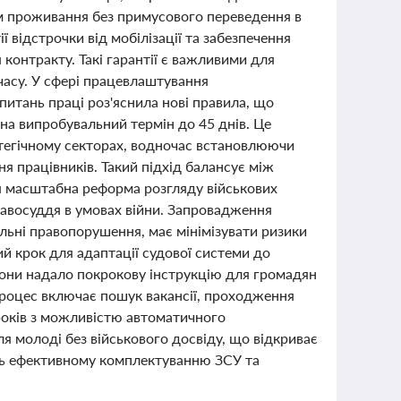
ем проживання без примусового переведення в
ї відстрочки від мобілізації та забезпечення
контракту. Такі гарантії є важливими для
часу. У сфері працевлаштування
итань праці роз'яснила нові правила, що
на випробувальний термін до 45 днів. Це
тегічному секторах, водночас встановлюючи
я працівників. Такий підхід балансує між
ся масштабна реформа розгляду військових
правосуддя в умовах війни. Запровадження
альні правопорушення, має мінімізувати ризики
й крок для адаптації судової системи до
рони надало покрокову інструкцію для громадян
Процес включає пошук вакансії, проходження
 років з можливістю автоматичного
я молоді без військового досвіду, що відкриває
ють ефективному комплектуванню ЗСУ та