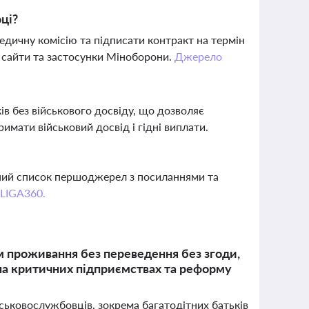
ці?
едичну комісію та підписати контракт на термін
, сайти та застосунки Міноборони.
Джерело
ів без військового досвіду, що дозволяє
имати військовий досвід і гідні виплати.
вний список першоджерел з посиланнями та
 LIGA360.
м проживання без переведення без згоди,
 на критичних підприємствах та реформу
ськовослужбовців, зокрема багатодітних батьків