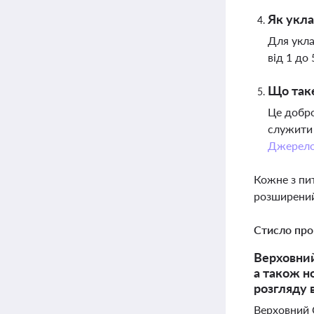
Як укла
Для укла
від 1 до
Що таке
Це добро
служити 
Джерел
Кожне з пи
розширений
Стисло про
Верховний
а також н
розгляду 
Верховний 