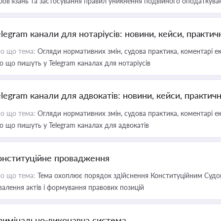
бов’язань та застосування правил уникнення подвійного оподаткува
elegram канали для нотаріусів: новини, кейси, практич
о що тема:
Огляди нормативних змін, судова практика, коментарі екс
о що пишуть у Telegram каналах для нотаріусів
elegram канали для адвокатів: новини, кейси, практич
о що тема:
Огляди нормативних змін, судова практика, коментарі екс
о що пишуть у Telegram каналах для адвокатів
онституційне провадження
о що тема:
Тема охоплює порядок здійснення Конституційним Судом
валення актів і формування правових позицій
римінально-виконавча система