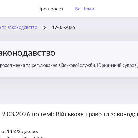
Про проєкт
Всі Теми
о та законодавство
19-03-2026
законодавство
 проходження та регулювання військової служби. Юридичний супровід
ний час
19.03.2026 по темі: Військове право та законода
но:
14523 джерел