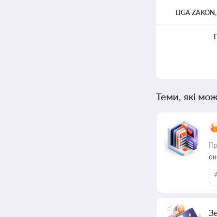
LIGA ZAKON
Теми, які мож
Пр
он
З