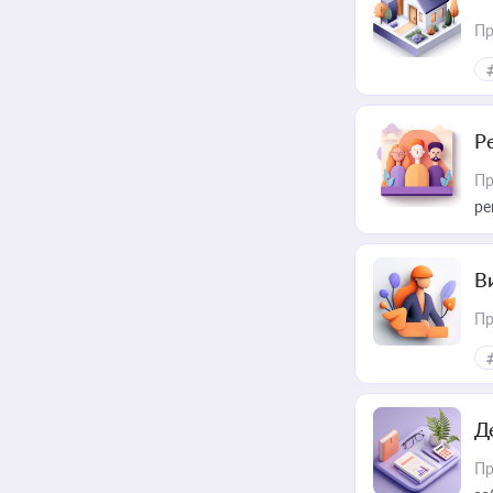
Пр
Р
Пр
ре
В
Пр
Д
Пр