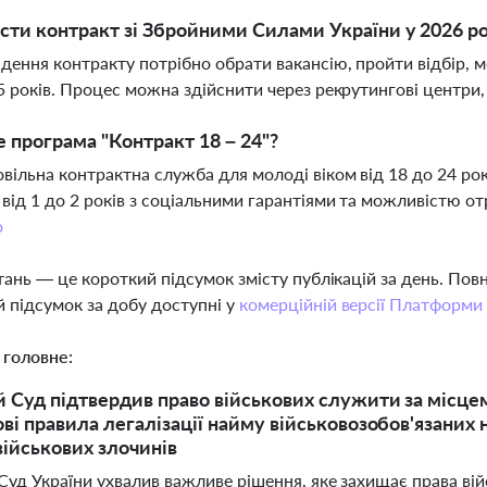
сти контракт зі Збройними Силами України у 2026 ро
дення контракту потрібно обрати вакансію, пройти відбір, м
 5 років. Процес можна здійснити через рекрутингові центри
 програма "Контракт 18 – 24"?
вільна контрактна служба для молоді віком від 18 до 24 рок
від 1 до 2 років з соціальними гарантіями та можливістю отр
о
тань — це короткий підсумок змісту публікацій за день. По
 підсумок за добу доступні у
комерційній версії Платформи
 головне:
 Суд підтвердив право військових служити за місце
ові правила легалізації найму військовозобов'язаних
військових злочинів
Суд України ухвалив важливе рішення, яке захищає права вій