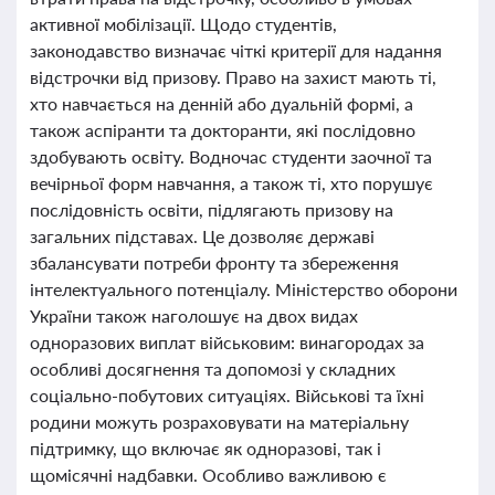
активної мобілізації. Щодо студентів,
законодавство визначає чіткі критерії для надання
відстрочки від призову. Право на захист мають ті,
хто навчається на денній або дуальній формі, а
також аспіранти та докторанти, які послідовно
здобувають освіту. Водночас студенти заочної та
вечірньої форм навчання, а також ті, хто порушує
послідовність освіти, підлягають призову на
загальних підставах. Це дозволяє державі
збалансувати потреби фронту та збереження
інтелектуального потенціалу. Міністерство оборони
України також наголошує на двох видах
одноразових виплат військовим: винагородах за
особливі досягнення та допомозі у складних
соціально-побутових ситуаціях. Військові та їхні
родини можуть розраховувати на матеріальну
підтримку, що включає як одноразові, так і
щомісячні надбавки. Особливо важливою є