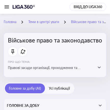
ВХІД ДО LIGA360
Головна
Теми в центрі уваги
Військове право та законодавство
Військове право та законодавство
ПРО ЩО ТЕМА:
Правові засади організації, проходження та
регулювання військової служби. Юридичний супровід
мобілізації, служби та захисту прав
військовослужбовців у воєнний час
Головне за добу (AI)
Усі публікації
ГОЛОВНЕ ЗА ДОБУ