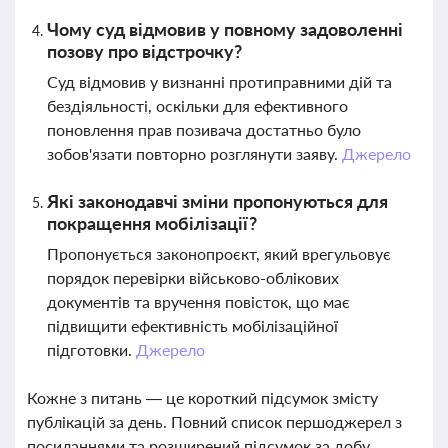
Чому суд відмовив у повному задоволенні
позову про відстрочку?
Суд відмовив у визнанні протиправними дій та
бездіяльності, оскільки для ефективного
поновлення прав позивача достатньо було
зобов'язати повторно розглянути заяву.
Джерело
Які законодавчі зміни пропонуються для
покращення мобілізації?
Пропонується законопроєкт, який врегульовує
порядок перевірки військово-облікових
документів та вручення повісток, що має
підвищити ефективність мобілізаційної
підготовки.
Джерело
Кожне з питань — це короткий підсумок змісту
публікацій за день. Повний список першоджерел з
посиланнями та розширений підсумок за добу