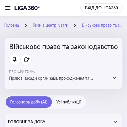
ВХІД ДО LIGA360
Головна
Теми в центрі уваги
Військове право та законодавство
Військове право та законодавство
ПРО ЩО ТЕМА:
Правові засади організації, проходження та
регулювання військової служби. Юридичний супровід
мобілізації, служби та захисту прав
військовослужбовців у воєнний час
Головне за добу (AI)
Усі публікації
ГОЛОВНЕ ЗА ДОБУ