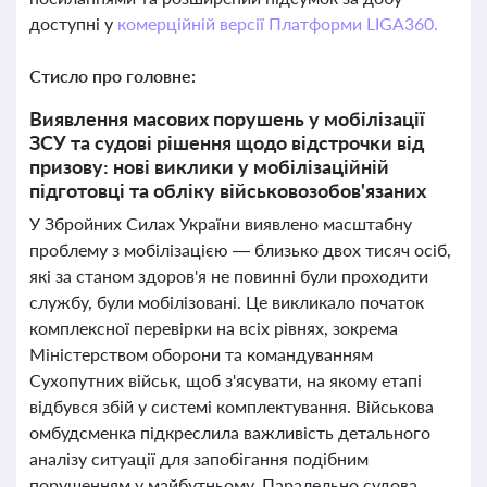
доступні у
комерційній версії Платформи LIGA360.
Стисло про головне:
Виявлення масових порушень у мобілізації
ЗСУ та судові рішення щодо відстрочки від
призову: нові виклики у мобілізаційній
підготовці та обліку військовозобов'язаних
У Збройних Силах України виявлено масштабну
проблему з мобілізацією — близько двох тисяч осіб,
які за станом здоров'я не повинні були проходити
службу, були мобілізовані. Це викликало початок
комплексної перевірки на всіх рівнях, зокрема
Міністерством оборони та командуванням
Сухопутних військ, щоб з'ясувати, на якому етапі
відбувся збій у системі комплектування. Військова
омбудсменка підкреслила важливість детального
аналізу ситуації для запобігання подібним
порушенням у майбутньому. Паралельно судова