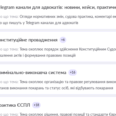
elegram канали для адвокатів: новини, кейси, практич
о що тема:
Огляди нормативних змін, судова практика, коментарі екс
о що пишуть у Telegram каналах для адвокатів
онституційне провадження
+6
о що тема:
Тема охоплює порядок здійснення Конституційним Судом
валення актів і формування правових позицій
римінально-виконавча система
+16
о що тема:
Тема охоплює організацію та правове регулювання викона
танов виконання покарань та статус осіб, які відбувають покарання
рактика ЄСПЛ
+18
о що тема:
Тема охоплює рішення, правові позиції та стандарти Євр