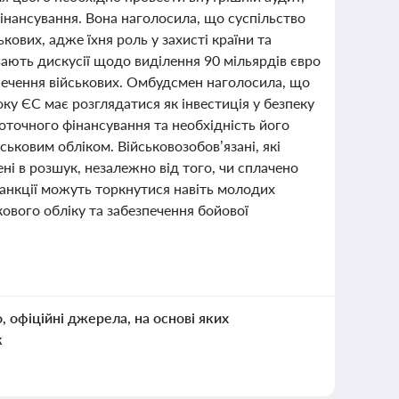
інансування. Вона наголосила, що суспільство
ових, адже їхня роль у захисті країни та
ають дискусії щодо виділення 90 мільярдів євро
печення військових. Омбудсмен наголосила, що
оку ЄС має розглядатися як інвестиція у безпеку
оточного фінансування та необхідність його
ськовим обліком. Військовозобов’язані, які
і в розшук, незалежно від того, чи сплачено
санкції можуть торкнутися навіть молодих
кового обліку та забезпечення бойової
о, офіційні джерела, на основі яких
к