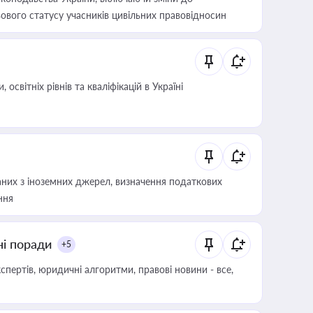
ового статусу учасників цивільних правовідносин
світніх рівнів та кваліфікацій в Україні
аних з іноземних джерел, визначення податкових
ння
ні поради
+5
пертів, юридичні алгоритми, правові новини - все,