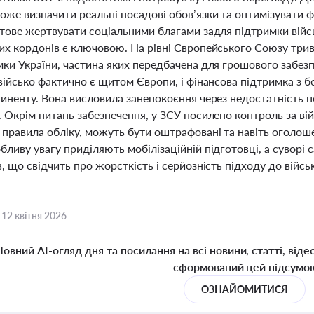
оже визначити реальні посадові обов’язки та оптимізувати ф
тове жертвувати соціальними благами задля підтримки військ
их кордонів є ключовою. На рівні Європейського Союзу трив
мки України, частина яких передбачена для грошового забез
військо фактично є щитом Європи, і фінансова підтримка з б
иненту. Вона висловила занепокоєння через недостатність п
 Окрім питань забезпечення, у ЗСУ посилено контроль за вій
правила обліку, можуть бути оштрафовані та навіть оголошен
ливу увагу приділяють мобілізаційній підготовці, а суворі 
, що свідчить про жорсткість і серйозність підходу до війсь
,
12 квітня 2026
Повний AI-огляд дня та посилання на всі новини, статті, віде
сформований цей підсумо
ОЗНАЙОМИТИСЯ