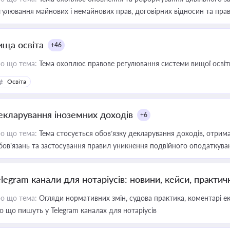
гулювання майнових і немайнових прав, договірних відносин та прав
ища освіта
+46
о що тема:
Тема охоплює правове регулювання системи вищої освіти, о
Освіта
екларування іноземних доходів
+6
о що тема:
Тема стосується обов’язку декларування доходів, отрим
бов’язань та застосування правил уникнення подвійного оподаткува
elegram канали для нотаріусів: новини, кейси, практич
о що тема:
Огляди нормативних змін, судова практика, коментарі екс
о що пишуть у Telegram каналах для нотаріусів