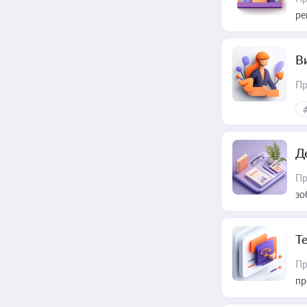
ре
В
Пр
Д
Пр
зо
T
Пр
пр