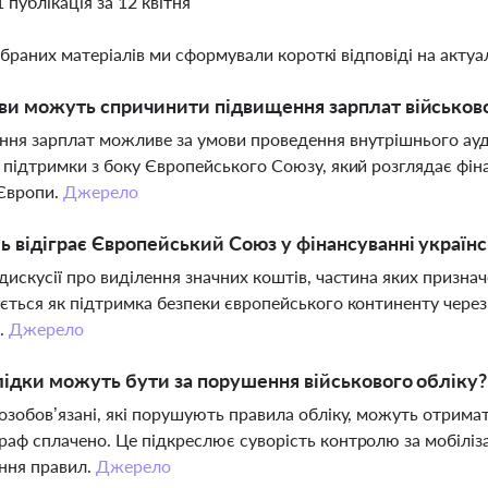
1 публікація за 12 квітня
ібраних матеріалів ми сформували короткі відповіді на актуал
ви можуть спричинити підвищення зарплат військов
ня зарплат можливе за умови проведення внутрішнього аудит
 підтримки з боку Європейського Союзу, який розглядає фіна
 Європи.
Джерело
ь відіграє Європейський Союз у фінансуванні україн
дискусії про виділення значних коштів, частина яких призна
ється як підтримка безпеки європейського континенту через
.
Джерело
лідки можуть бути за порушення військового обліку?
озобов’язані, які порушують правила обліку, можуть отрима
аф сплачено. Це підкреслює суворість контролю за мобіліза
ння правил.
Джерело