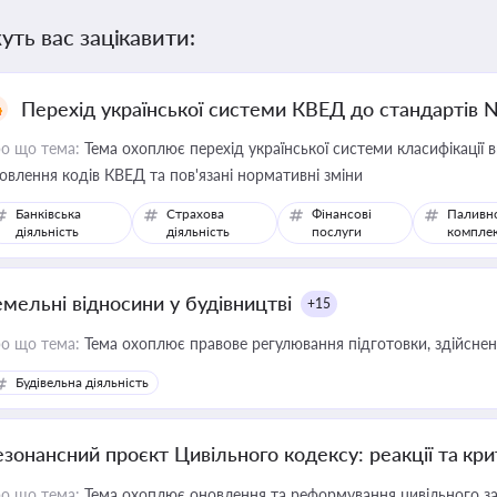
уть вас зацікавити:
Перехід української системи КВЕД до стандартів 
о що тема:
Тема охоплює перехід української системи класифікації в
овлення кодів КВЕД та пов'язані нормативні зміни
Банківська
Страхова
Фінансові
Паливн
діяльність
діяльність
послуги
компле
емельні відносини у будівництві
+15
о що тема:
Тема охоплює правове регулювання підготовки, здійсненн
Будівельна діяльність
езонансний проєкт Цивільного кодексу: реакції та кр
о що тема:
Тема охоплює оновлення та реформування цивільного за