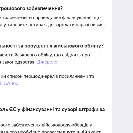
грошового забезпечення?
х і забезпечити справедливе фінансування, що
у тилових частинах, де зарплати наразі низькі.
ьності за порушення військового обліку?
вил військового обліку, що свідчить про
я законодавства.
Джерело
вний список першоджерел з посиланнями та
 LIGA360.
ль ЄС у фінансуванні та суворі штрафи за
вого забезпечення військовослужбовців у
ля цього необхідно провести внутрішній аудит,