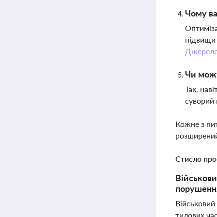
Чому ва
Оптиміза
підвищит
Джерел
Чи можу
Так, нав
суворий 
Кожне з пи
розширений
Стисло про
Військови
порушення
Військовий
тилових час