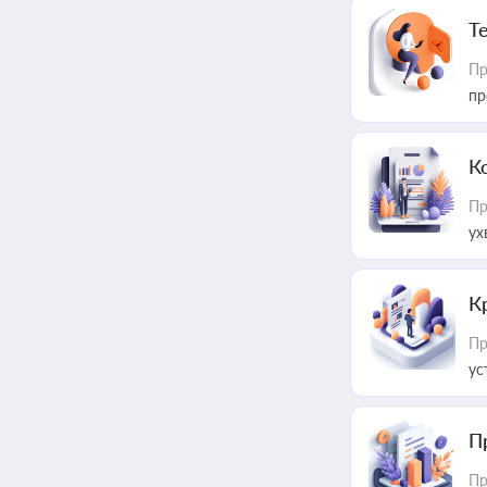
T
Пр
пр
К
Пр
ух
К
Пр
ус
П
Пр