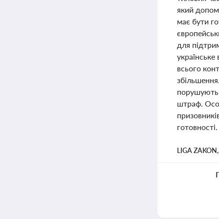
який допом
має бути го
європейськ
для підтри
українське 
всього конт
збільшення.
порушують 
штраф. Особ
призовників
готовності.
LIGA ZAKON