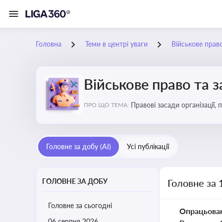
Головна
Теми в центрі уваги
Військове прав
Військове право та 
Правові засади організації,
ПРО ЩО ТЕМА:
військовослужбовців у воєн
Головне за добу (AI)
Усі публікації
ГОЛОВНЕ ЗА ДОБУ
Головне за 
Головне за сьогодні
Опрацьова
06 серпня 2026