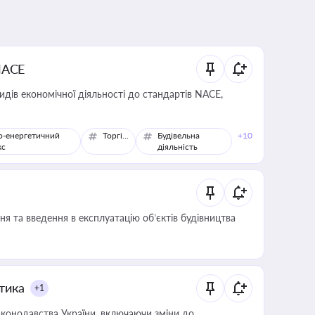
NACE
идів економічної діяльності до стандартів NACE,
о-енергетичний
Торгівля
Будівельна
+10
кс
діяльність
я та введення в експлуатацію об’єктів будівництва
итика
+1
конодавства України, включаючи зміни до