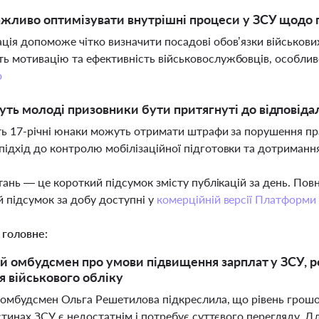
жливо оптимізувати внутрішні процеси у ЗСУ щодо 
ція допоможе чітко визначити посадові обов’язки військови
ь мотивацію та ефективність військовослужбовців, особливо 
о
ть молоді призовники бути притягнуті до відповідал
іть 17-річні юнаки можуть отримати штрафи за порушення пра
підхід до контролю мобілізаційної підготовки та дотриманн
тань — це короткий підсумок змісту публікацій за день. По
 підсумок за добу доступні у
комерційній версії Платформи
 головне:
й омбудсмен про умови підвищення зарплат у ЗСУ, ро
 військового обліку
 омбудсмен Ольга Решетилова підкреслила, що рівень грошо
тинах ЗСУ є недостатнім і потребує суттєвого перегляду. Д