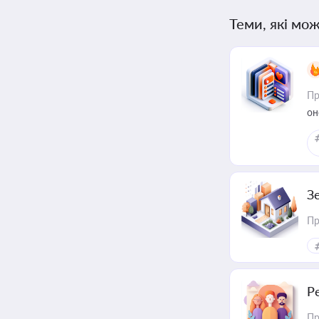
Теми, які мож
Пр
он
З
Пр
Р
Пр