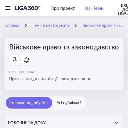
ВХІ
Про проєкт
Всі Теми
Д
LIGA
Головна
Теми в центрі уваги
Військове право та законодавство
Військове право та законодавство
ПРО ЩО ТЕМА:
Правові засади організації, проходження та
регулювання військової служби. Юридичний супровід
мобілізації, служби та захисту прав
військовослужбовців у воєнний час
Головне за добу (AI)
Усі публікації
ГОЛОВНЕ ЗА ДОБУ