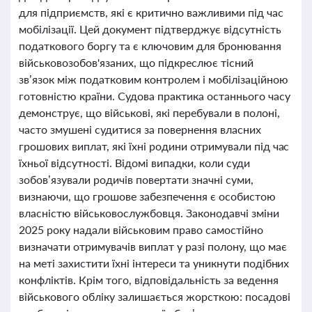
для підприємств, які є критично важливими під час
мобілізації. Цей документ підтверджує відсутність
податкового боргу та є ключовим для бронювання
військовозобов'язаних, що підкреслює тісний
зв’язок між податковим контролем і мобілізаційною
готовністю країни. Судова практика останнього часу
демонструє, що військові, які перебували в полоні,
часто змушені судитися за повернення власних
грошових виплат, які їхні родини отримували під час
їхньої відсутності. Відомі випадки, коли суди
зобов’язували родичів повертати значні суми,
визнаючи, що грошове забезпечення є особистою
власністю військовослужбовця. Законодавчі зміни
2025 року надали військовим право самостійно
визначати отримувачів виплат у разі полону, що має
на меті захистити їхні інтереси та уникнути подібних
конфліктів. Крім того, відповідальність за ведення
військового обліку залишається жорсткою: посадові