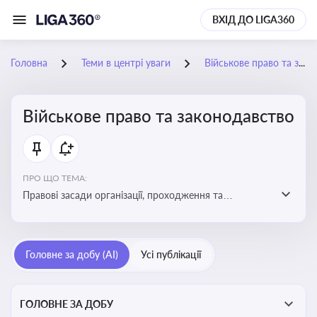
ВХІД ДО LIGA360
Головна
Теми в центрі уваги
Військове право та законодавство
Військове право та законодавство
ПРО ЩО ТЕМА:
Правові засади організації, проходження та
регулювання військової служби. Юридичний супровід
мобілізації, служби та захисту прав
військовослужбовців у воєнний час
Головне за добу (AI)
Усі публікації
ГОЛОВНЕ ЗА ДОБУ