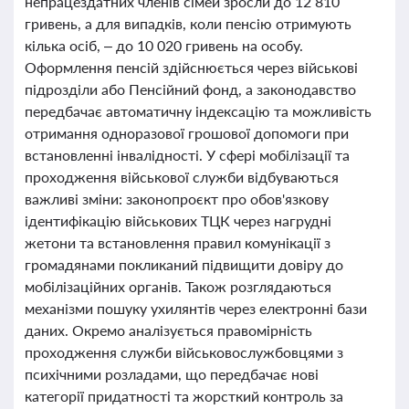
непрацездатних членів сімей зросли до 12 810
гривень, а для випадків, коли пенсію отримують
кілька осіб, – до 10 020 гривень на особу.
Оформлення пенсій здійснюється через військові
підрозділи або Пенсійний фонд, а законодавство
передбачає автоматичну індексацію та можливість
отримання одноразової грошової допомоги при
встановленні інвалідності. У сфері мобілізації та
проходження військової служби відбуваються
важливі зміни: законопроєкт про обов'язкову
ідентифікацію військових ТЦК через нагрудні
жетони та встановлення правил комунікації з
громадянами покликаний підвищити довіру до
мобілізаційних органів. Також розглядаються
механізми пошуку ухилянтів через електронні бази
даних. Окремо аналізується правомірність
проходження служби військовослужбовцями з
психічними розладами, що передбачає нові
категорії придатності та жорсткий контроль за