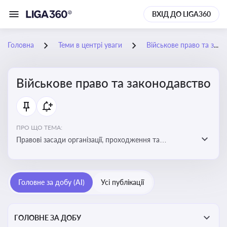
ВХІД ДО LIGA360
Головна
Теми в центрі уваги
Військове право та законодавство
Військове право та законодавство
ПРО ЩО ТЕМА:
Правові засади організації, проходження та
регулювання військової служби. Юридичний супровід
мобілізації, служби та захисту прав
військовослужбовців у воєнний час
Головне за добу (AI)
Усі публікації
ГОЛОВНЕ ЗА ДОБУ