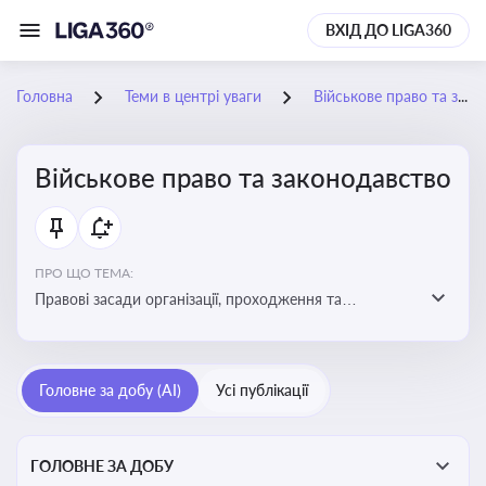
ВХІД ДО LIGA360
Головна
Теми в центрі уваги
Військове право та законодавство
Військове право та законодавство
ПРО ЩО ТЕМА:
Правові засади організації, проходження та
регулювання військової служби. Юридичний супровід
мобілізації, служби та захисту прав
військовослужбовців у воєнний час
Головне за добу (AI)
Усі публікації
ГОЛОВНЕ ЗА ДОБУ