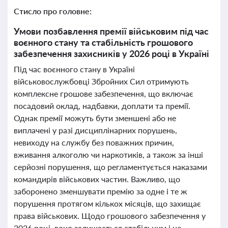
Стисло про головне:
Умови позбавлення премії військовим під час
воєнного стану та стабільність грошового
забезпечення захисників у 2026 році в Україні
Під час воєнного стану в Україні
військовослужбовці Збройних Сил отримують
комплексне грошове забезпечення, що включає
посадовий оклад, надбавки, доплати та премії.
Однак премії можуть бути зменшені або не
виплачені у разі дисциплінарних порушень,
невиходу на службу без поважних причин,
вживання алкоголю чи наркотиків, а також за інші
серйозні порушення, що регламентується наказами
командирів військових частин. Важливо, що
заборонено зменшувати премію за одне і те ж
порушення протягом кількох місяців, що захищає
права військових. Щодо грошового забезпечення у
2026 році, воно залишається стабільним і не