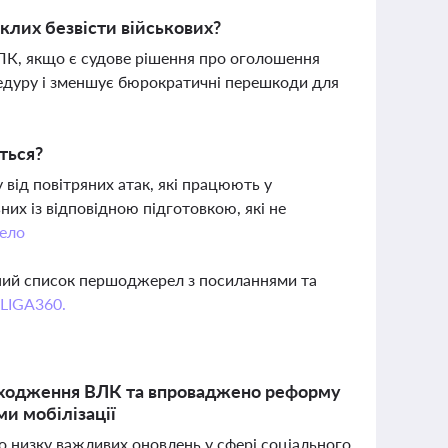
клих безвісти військових?
ЛК, якщо є судове рішення про оголошення
едуру і зменшує бюрократичні перешкоди для
ться?
від повітряних атак, які працюють у
их із відповідною підготовкою, які не
ело
вний список першоджерел з посиланнями та
 LIGA360.
проходження ВЛК та впроваджено реформу
и мобілізації
о низку важливих оновлень у сфері соціального