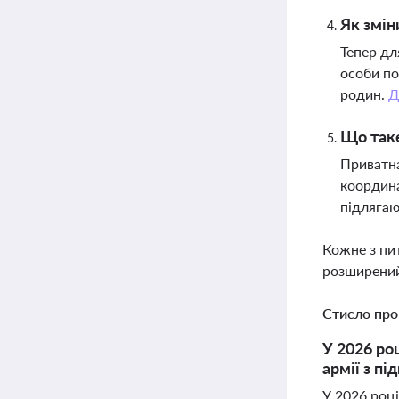
Як змін
Тепер дл
особи по
родин.
Д
Що таке
Приватна
координа
підлягаю
Кожне з пи
розширений
Стисло про
У 2026 ро
армії з п
У 2026 роц