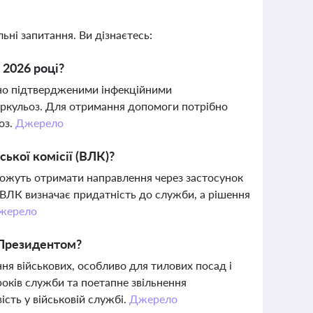
ьні запитання. Ви дізнаєтесь:
 2026 році?
йно підтвердженими інфекційними
беркульоз. Для отримання допомоги потрібно
оз.
Джерело
ької комісії (ВЛК)?
можуть отримати направлення через застосунок
 ВЛК визначає придатність до служби, а рішення
жерело
 Президентом?
я військових, особливо для тилових посад і
років служби та поетапне звільнення
ість у військовій службі.
Джерело