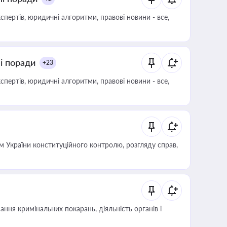
пертів, юридичні алгоритми, правові новини - все,
ні поради
+23
пертів, юридичні алгоритми, правові новини - все,
 України конституційного контролю, розгляду справ,
ння кримінальних покарань, діяльність органів і