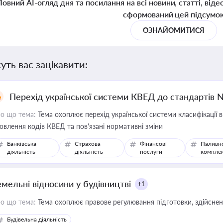
Повний AI-огляд дня та посилання на всі новини, статті, віде
сформований цей підсумо
ОЗНАЙОМИТИСЯ
уть вас зацікавити:
Перехід української системи КВЕД до стандартів 
о що тема:
Тема охоплює перехід української системи класифікації в
овлення кодів КВЕД та пов'язані нормативні зміни
Банківська
Страхова
Фінансові
Паливн
діяльність
діяльність
послуги
компле
емельні відносини у будівництві
+1
о що тема:
Тема охоплює правове регулювання підготовки, здійсненн
Будівельна діяльність