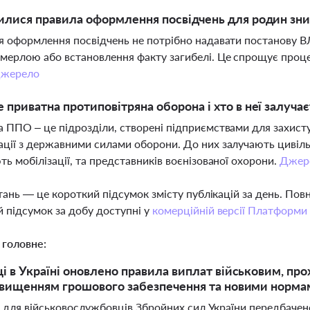
илися правила оформлення посвідчень для родин зни
я оформлення посвідчень не потрібно надавати постанову В
мерлою або встановлення факту загибелі. Це спрощує проц
жерело
 приватна протиповітряна оборона і хто в неї залучає
 ППО – це підрозділи, створені підприємствами для захисту 
ції з державними силами оборони. До них залучають цивільн
ть мобілізації, та представників воєнізованої охорони.
Джер
тань — це короткий підсумок змісту публікацій за день. По
 підсумок за добу доступні у
комерційній версії Платформи
 головне:
ці в Україні оновлено правила виплат військовим, 
ідвищенням грошового забезпечення та новими нормам
і для військовослужбовців Збройних сил України передбачен