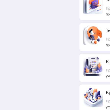
Пр
пр
T
Пр
пр
К
Пр
ух
К
Пр
ус