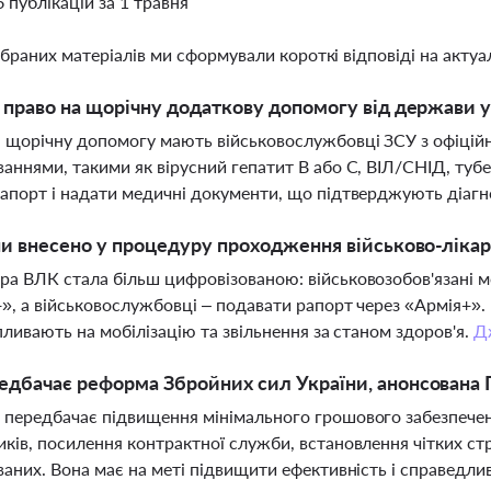
6 публікацій за 1 травня
ібраних матеріалів ми сформували короткі відповіді на актуал
 право на щорічну додаткову допомогу від держави у
 щорічну допомогу мають військовослужбовці ЗСУ з офіці
аннями, такими як вірусний гепатит В або С, ВІЛ/СНІД, ту
апорт і надати медичні документи, що підтверджують діагн
ни внесено у процедуру проходження військово-лікарс
а ВЛК стала більш цифровізованою: військовозобов'язані 
», а військовослужбовці – подавати рапорт через «Армія+».
впливають на мобілізацію та звільнення за станом здоров'я.
Д
дбачає реформа Збройних сил України, анонсована
передбачає підвищення мінімального грошового забезпеченн
ків, посилення контрактної служби, встановлення чітких ст
ваних. Вона має на меті підвищити ефективність і справедлив