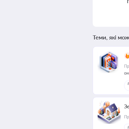
Теми, які мож
Пр
он
З
Пр