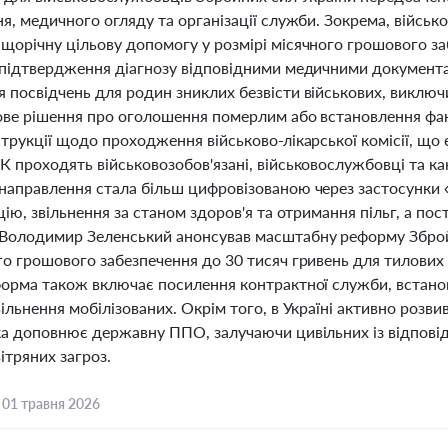
я, медичного огляду та організації служби. Зокрема, війсь
щорічну цільову допомогу у розмірі місячного грошового з
 підтвердження діагнозу відповідними медичними документ
 посвідчень для родин зниклих безвісти військових, виклю
ове рішення про оголошення померлим або встановлення факт
струкції щодо проходження військово-лікарської комісії, що
К проходять військовозобов'язані, військовослужбовці та к
направлення стала більш цифровізованою через застосунки
цію, звільнення за станом здоров'я та отримання пільг, а 
Володимир Зеленський анонсував масштабну реформу Зброй
о грошового забезпечення до 30 тисяч гривень для тилових 
форма також включає посилення контрактної служби, встано
ільнення мобілізованих. Окрім того, в Україні активно розв
ка доповнює державну ППО, залучаючи цивільних із відпові
вітряних загроз.
,
01 травня 2026