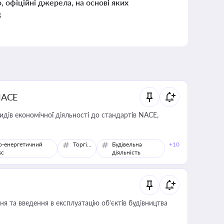
о, офіційні джерела, на основі яких
к
NACE
идів економічної діяльності до стандартів NACE,
о-енергетичний
Торгівля
Будівельна
+10
кс
діяльність
я та введення в експлуатацію об’єктів будівництва