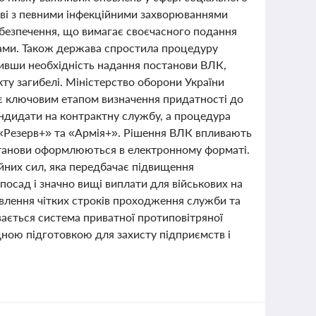
кові з певними інфекційними захворюваннями
абезпечення, що вимагає своєчасного подання
ами. Також держава спростила процедуру
чивши необхідність надання постанови ВЛК,
у загибелі. Міністерство оборони України
 є ключовим етапом визначення придатності до
андидати на контрактну службу, а процедура
 «Резерв+» та «Армія+». Рішення ВЛК впливають
постанови оформлюються в електронному форматі.
них сил, яка передбачає підвищення
посад і значно вищі виплати для військових на
влення чітких строків проходження служби та
ивається система приватної протиповітряної
дною підготовкою для захисту підприємств і