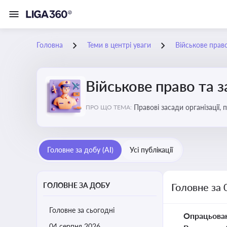
Головна
Теми в центрі уваги
Військове прав
Військове право та 
Правові засади організації,
ПРО ЩО ТЕМА:
військовослужбовців у воєн
Головне за добу (AI)
Усі публікації
ГОЛОВНЕ ЗА ДОБУ
Головне за 
Головне за сьогодні
Опрацьова
04 серпня 2026