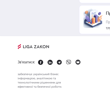
П
Пр
тл
Зв'язатися:
забезпечує український бізнес
інформацією, аналітикою та
технологічними рішеннями для
ефективної та безпечної роботи.