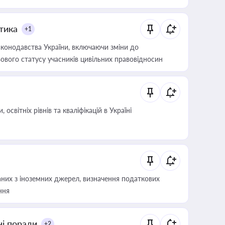
итика
+1
конодавства України, включаючи зміни до
ового статусу учасників цивільних правовідносин
світніх рівнів та кваліфікацій в Україні
аних з іноземних джерел, визначення податкових
ння
ні поради
+2