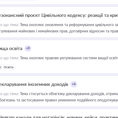
езонансний проєкт Цивільного кодексу: реакції та кр
о що тема:
Тема охоплює оновлення та реформування цивільного за
гулювання майнових і немайнових прав, договірних відносин та прав
ища освіта
+9
о що тема:
Тема охоплює правове регулювання системи вищої освіти, о
Освіта
екларування іноземних доходів
+4
о що тема:
Тема стосується обов’язку декларування доходів, отрим
бов’язань та застосування правил уникнення подвійного оподаткува
elegram канали для нотаріусів: новини, кейси, практич