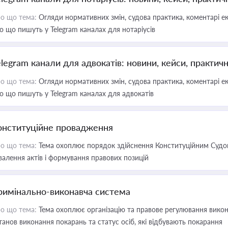
о що тема:
Огляди нормативних змін, судова практика, коментарі екс
о що пишуть у Telegram каналах для нотаріусів
elegram канали для адвокатів: новини, кейси, практич
о що тема:
Огляди нормативних змін, судова практика, коментарі екс
о що пишуть у Telegram каналах для адвокатів
онституційне провадження
о що тема:
Тема охоплює порядок здійснення Конституційним Судом
валення актів і формування правових позицій
римінально-виконавча система
о що тема:
Тема охоплює організацію та правове регулювання викона
танов виконання покарань та статус осіб, які відбувають покарання