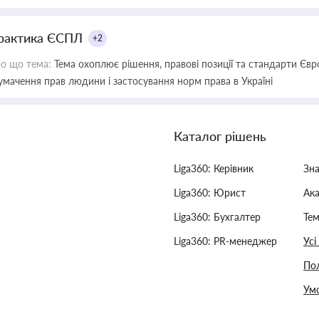
рактика ЄСПЛ
+2
о що тема:
Тема охоплює рішення, правові позиції та стандарти Євр
умачення прав людини і застосування норм права в Україні
Каталог рішень
Liga360: Керівник
Зн
Liga360: Юрист
Ак
Liga360: Бухгалтер
Тем
Liga360: PR-менеджер
Усі
Пол
Умо