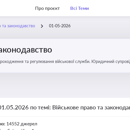
Про проєкт
Всі Теми
о та законодавство
01-05-2026
законодавство
 проходження та регулювання військової служби. Юридичний супровід
ний час
01.05.2026 по темі: Військове право та законода
но:
14552 джерел