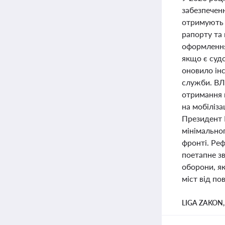
забезпеченн
отримують 
рапорту та
оформлення
якщо є суд
оновило ін
служби. ВЛ
отримання 
на мобіліза
Президент 
мінімальног
фронті. Ре
поетапне зв
оборони, я
міст від по
LIGA ZAKON