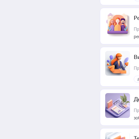
Р
Пр
ре
В
Пр
Д
Пр
зо
T