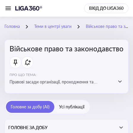
ВХІД ДО LIGA360
Головна
Теми в центрі уваги
Військове право та законодавство
Військове право та законодавство
ПРО ЩО ТЕМА:
Правові засади організації, проходження та
регулювання військової служби. Юридичний супровід
мобілізації, служби та захисту прав
військовослужбовців у воєнний час
Головне за добу (AI)
Усі публікації
ГОЛОВНЕ ЗА ДОБУ