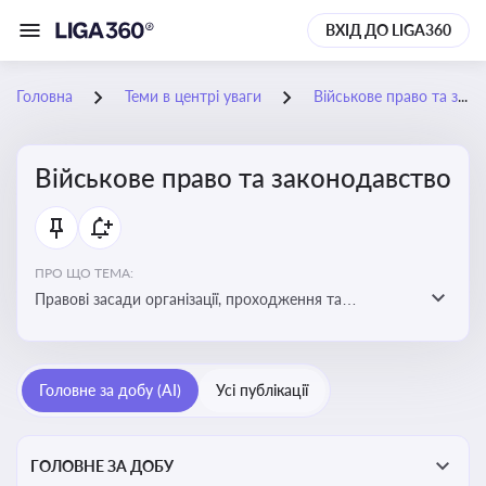
ВХІД ДО LIGA360
Головна
Теми в центрі уваги
Військове право та законодавство
Військове право та законодавство
ПРО ЩО ТЕМА:
Правові засади організації, проходження та
регулювання військової служби. Юридичний супровід
мобілізації, служби та захисту прав
військовослужбовців у воєнний час
Головне за добу (AI)
Усі публікації
ГОЛОВНЕ ЗА ДОБУ