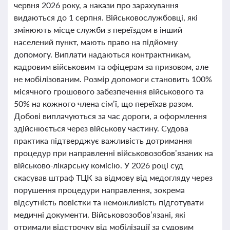
червня 2026 року, а накази про зарахування
видаються до 1 серпня. Військовослужбовці, які
змінюють місце служби з переїздом в інший
населений пункт, мають право на підйомну
допомогу. Виплати надаються контрактникам,
кадровим військовим та офіцерам за призовом, але
не мобілізованим. Розмір допомоги становить 100%
місячного грошового забезпечення військового та
50% на кожного члена сім’ї, що переїхав разом.
Добові виплачуються за час дороги, а оформлення
здійснюється через військову частину. Судова
практика підтверджує важливість дотримання
процедур при направленні військовозобов’язаних на
військово-лікарську комісію. У 2026 році суд
скасував штраф ТЦК за відмову від медогляду через
порушення процедури направлення, зокрема
відсутність повістки та неможливість підготувати
медичні документи. Військовозобов’язані, які
отримали відстрочку від мобілізації за судовим