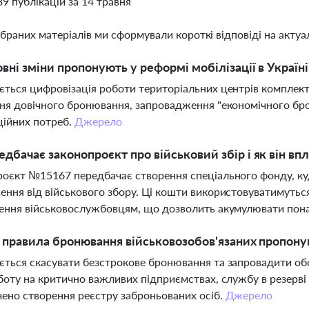
39 публікацій за 14 травня
ібраних матеріалів ми сформували короткі відповіді на актуал
овні зміни пропонують у реформі мобілізації в Україні
ться цифровізація роботи територіальних центрів комплек
ня довічного бронювання, запровадження "економічного бро
ційних потреб.
Джерело
дбачає законопроєкт про військовий збір і як він вп
оєкт №15167 передбачає створення спеціального фонду, куд
ння від військового збору. Ці кошти використовуватимуть
ення військовослужбовцям, що дозволить акумулювати пона
і правила бронювання військовозобов'язаних пропон
ться скасувати безстрокове бронювання та запровадити обов
боту на критично важливих підприємствах, службу в резерві 
ено створення реєстру заброньованих осіб.
Джерело