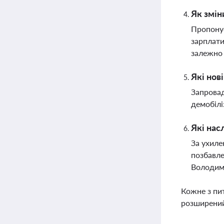
Як змін
Пропонує
зарплати
залежно 
Які нов
Запровад
демобілі
Які нас
За ухиле
позбавле
Володим
Кожне з пи
розширений