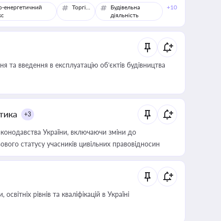
о-енергетичний
Торгівля
Будівельна
+10
кс
діяльність
я та введення в експлуатацію об’єктів будівництва
итика
+3
конодавства України, включаючи зміни до
ового статусу учасників цивільних правовідносин
світніх рівнів та кваліфікацій в Україні