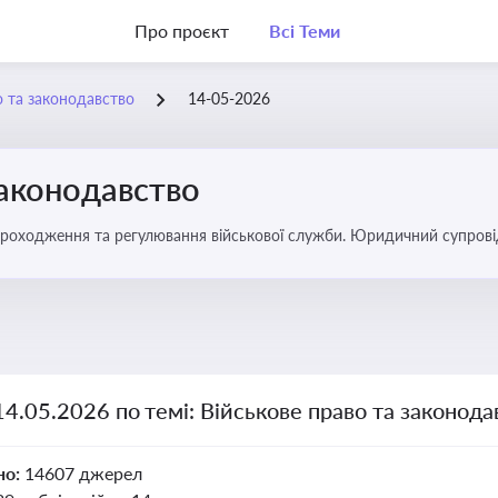
Про проєкт
Всі Теми
о та законодавство
14-05-2026
законодавство
 проходження та регулювання військової служби. Юридичний супровід
ний час
14.05.2026 по темі: Військове право та законода
но:
14607 джерел