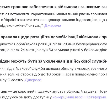
иться грошове забезпечення військових за новими з
ться встановити гарантований мінімальний рівень грошово
 в Україні з автоматичною щоквартальною індексацією, що
від економічної ситуації.
Джерело
і правила щодо ротації та демобілізації військових 
жується обов’язкова ротація після 90 днів безперервної служ
зацію після 24 місяців служби за умови участі у бойових дія
лідки можуть бути за ухилення від військової служб
ння від військової служби шляхом обману в умовах воєнного
ння волі на строк від 5 до 10 років. Наразі повідомлено пр
иру Омеляну.
Джерело
тань — це короткий підсумок змісту публікацій за день. По
 підсумок за добу доступні у
комерційній версії Платформи