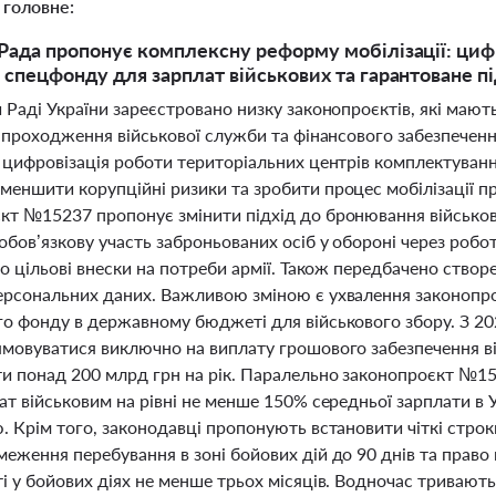
 головне:
Рада пропонує комплексну реформу мобілізації: цифр
 спецфонду для зарплат військових та гарантоване 
 Раді України зареєстровано низку законопроєктів, які мают
ї, проходження військової служби та фінансового забезпече
— цифровізація роботи територіальних центрів комплектуван
меншити корупційні ризики та зробити процес мобілізації п
кт №15237 пропонує змінити підхід до бронювання військов
обов’язкову участь заброньованих осіб у обороні через роб
бо цільові внески на потреби армії. Також передбачено ство
ерсональних даних. Важливою зміною є ухвалення законопр
го фонду в державному бюджеті для військового збору. З 20
ямовуватися виключно на виплату грошового забезпечення 
и понад 200 млрд грн на рік. Паралельно законопроєкт №1
лат військовим на рівні не менше 150% середньої зарплати 
. Крім того, законодавці пропонують встановити чіткі стро
еження перебування в зоні бойових дій до 90 днів та право 
і у бойових діях не менше трьох місяців. Водночас тривают