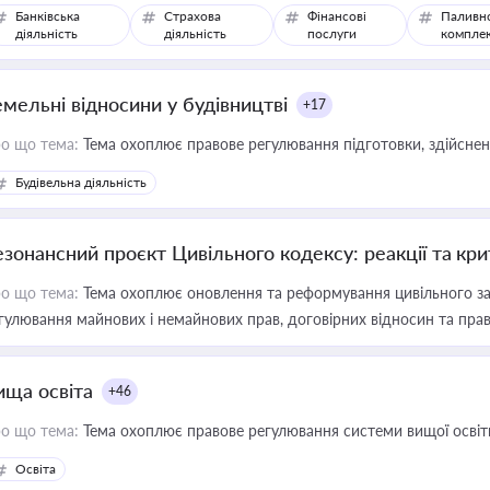
Банківська
Страхова
Фінансові
Паливн
діяльність
діяльність
послуги
компле
емельні відносини у будівництві
+17
о що тема:
Тема охоплює правове регулювання підготовки, здійсненн
Будівельна діяльність
езонансний проєкт Цивільного кодексу: реакції та кр
о що тема:
Тема охоплює оновлення та реформування цивільного за
гулювання майнових і немайнових прав, договірних відносин та прав
ища освіта
+46
о що тема:
Тема охоплює правове регулювання системи вищої освіти, о
Освіта