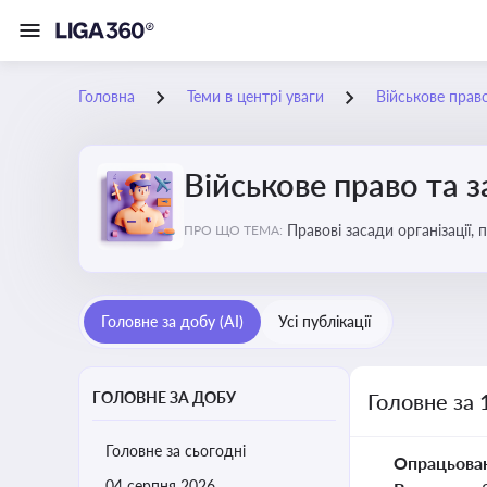
Головна
Теми в центрі уваги
Військове прав
Військове право та 
Правові засади організації,
ПРО ЩО ТЕМА:
військовослужбовців у воєн
Головне за добу (AI)
Усі публікації
ГОЛОВНЕ ЗА ДОБУ
Головне за 
Головне за сьогодні
Опрацьова
04 серпня 2026