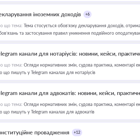
екларування іноземних доходів
+6
о що тема:
Тема стосується обов’язку декларування доходів, отрим
бов’язань та застосування правил уникнення подвійного оподаткува
elegram канали для нотаріусів: новини, кейси, практич
о що тема:
Огляди нормативних змін, судова практика, коментарі екс
о що пишуть у Telegram каналах для нотаріусів
elegram канали для адвокатів: новини, кейси, практич
о що тема:
Огляди нормативних змін, судова практика, коментарі екс
о що пишуть у Telegram каналах для адвокатів
онституційне провадження
+12