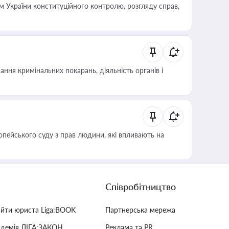
 України конституційного контролю, розгляду справ,
ння кримінальних покарань, діяльність органів і
опейського суду з прав людини, які впливають на
Співробітництво
айти юриста Liga:BOOK
Партнерська мережа
адемія ЛІГА:ЗАКОН
Реклама та PR