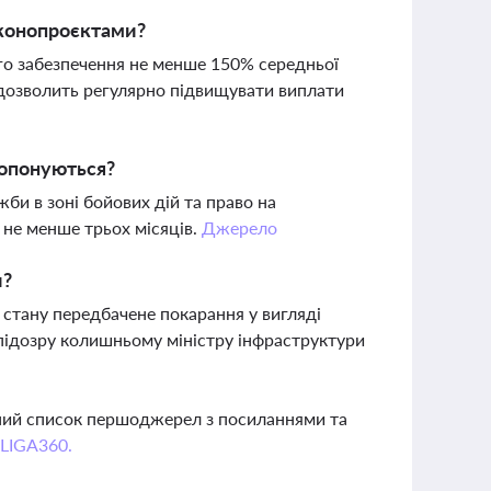
аконопроєктами?
го забезпечення не менше 150% середньої
 дозволить регулярно підвищувати виплати
пропонуються?
би в зоні бойових дій та право на
х не менше трьох місяців.
Джерело
и?
 стану передбачене покарання у вигляді
о підозру колишньому міністру інфраструктури
вний список першоджерел з посиланнями та
 LIGA360.