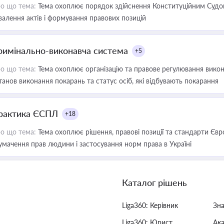
о що тема:
Тема охоплює порядок здійснення Конституційним Судом
валення актів і формування правових позицій
римінально-виконавча система
+5
о що тема:
Тема охоплює організацію та правове регулювання викона
танов виконання покарань та статус осіб, які відбувають покарання
рактика ЄСПЛ
+18
о що тема:
Тема охоплює рішення, правові позиції та стандарти Євр
умачення прав людини і застосування норм права в Україні
Каталог рішень
Liga360: Керівник
Зн
Liga360: Юрист
Ак