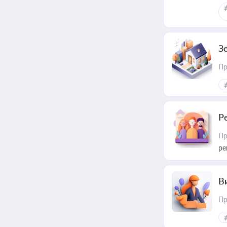
З
Пр
Р
Пр
ре
В
Пр