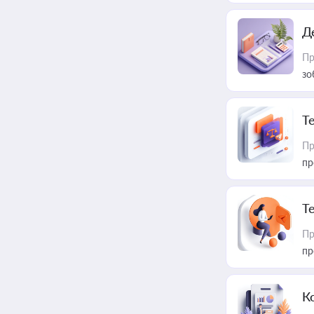
Д
Пр
зо
T
Пр
пр
T
Пр
пр
К