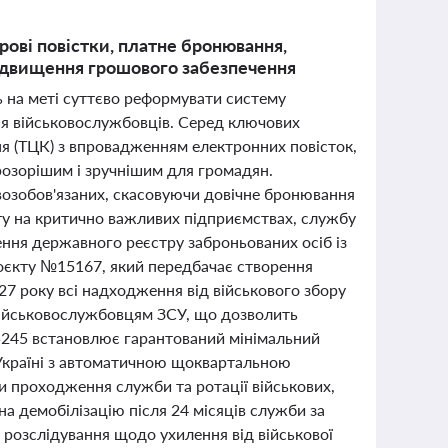
ові повістки, платне бронювання,
підвищення грошового забезпечення
ь на меті суттєво реформувати систему
ння військовослужбовців. Серед ключових
ня (ТЦК) з впровадженням електронних повісток,
розорішим і зручнішим для громадян.
озобов'язаних, скасовуючи довічне бронювання
оту на критично важливих підприємствах, службу
рення державного реєстру заброньованих осіб із
оєкту №15167, який передбачає створення
27 року всі надходження від військового збору
військовослужбовцям ЗСУ, що дозволить
5245 встановлює гарантований мінімальний
в Україні з автоматичною щоквартальною
ки проходження служби та ротації військових,
на демобілізацію після 24 місяців служби за
ь розслідування щодо ухилення від військової