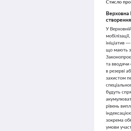
Стисло про
Верховна 
створення
У Верховній
мобілізаці
ініціатив 
що мають з
Законопроє
та вводячи 
в резерві а
захистом п
спеціально
будуть спр
акумулюват
рівень вип
індексацією
зокрема обм
умови участ