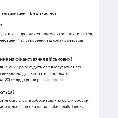
ьні запитання. Ви дізнаєтесь:
?
тування з впровадженням електронних повісток,
нювання" та створення відкритих реєстрів
лине на фінансування військових?
и з 2027 року будуть спрямовуватися всі
ся виключно для виплати грошового
д 200 млрд грн на рік.
Джерело
уються?
’язкову участь заброньованих осіб у обороні
або цільові внески на потреби армії. Також