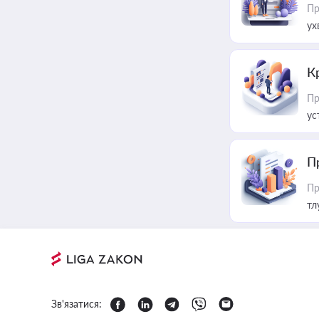
Пр
ух
К
Пр
ус
П
Пр
тл
Зв'язатися: