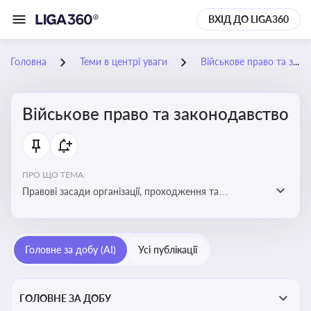
ВХІД ДО LIGA360
Головна
Теми в центрі уваги
Військове право та законодавство
Військове право та законодавство
ПРО ЩО ТЕМА:
Правові засади організації, проходження та
регулювання військової служби. Юридичний супровід
мобілізації, служби та захисту прав
військовослужбовців у воєнний час
Головне за добу (AI)
Усі публікації
ГОЛОВНЕ ЗА ДОБУ