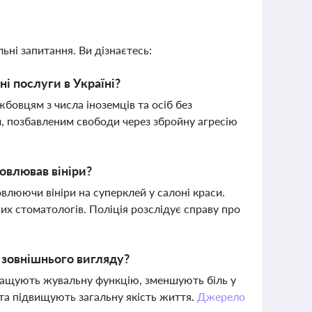
ьні запитання. Ви дізнаєтесь:
і послуги в Україні?
бовцям з числа іноземців та осіб без
м, позбавленим свободи через збройну агресію
овлював вініри?
овлюючи вініри на суперклей у салоні краси.
их стоматологів. Поліція розслідує справу про
 зовнішнього вигляду?
кращують жувальну функцію, зменшують біль у
а підвищують загальну якість життя.
Джерело