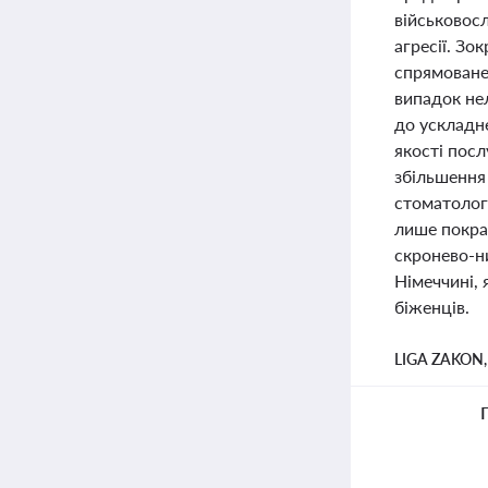
військовосл
агресії. З
спрямоване 
випадок нел
до ускладн
якості посл
збільшення 
стоматологі
лише покра
скронево-н
Німеччині, 
біженців.
LIGA ZAKON