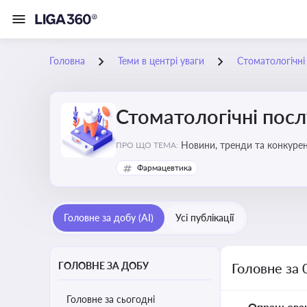
Головна
Теми в центрі уваги
Стоматологічні
Стоматологічні посл
Новини, тренди та конкурентні пер
ПРО ЩО ТЕМА:
обслуговування
Фармацевтика
Головне за добу (AI)
Усі публікації
ГОЛОВНЕ ЗА ДОБУ
Головне за 
Головне за сьогодні
Опрацьова