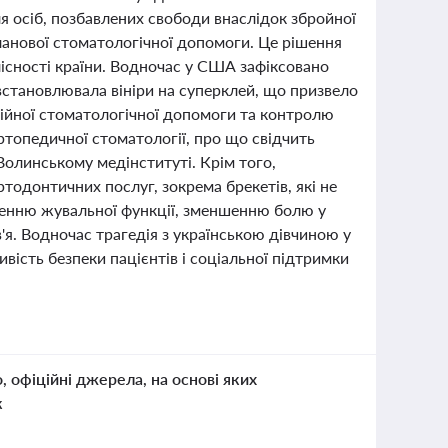
я осіб, позбавлених свободи внаслідок збройної
ланової стоматологічної допомоги. Це рішення
лісності країни. Водночас у США зафіксовано
 встановлювала вініри на суперклей, що призвело
сійної стоматологічної допомоги та контролю
ортопедичної стоматології, про що свідчить
 Волинському медінституті. Крім того,
тодонтичних послуг, зокрема брекетів, які не
щенню жувальної функції, зменшенню болю у
. Водночас трагедія з українською дівчиною у
ивість безпеки пацієнтів і соціальної підтримки
о, офіційні джерела, на основі яких
к