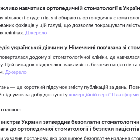
жливо навчатися ортопедичній стоматології в Україн
я кількості студентів, які обирають ортопедичну стоматоло
ованих фахівців у цій галузі, що дозволяє покращувати якіст
х клініках.
Джерело
едія української дівчини у Німеччині пов’язана зі ст
поверталася додому зі стоматологічної клініки, де навчала
у. Цей випадок підкреслює важливість безпеки пацієнтів та 
м.
Джерело
тань — це короткий підсумок змісту публікацій за день. По
 підсумок за добу доступні у
комерційній версії Платформи
 головне:
іністрів України затвердив безоплатні стоматологічн
ага до ортопедичної стоматології і безпеки пацієнтів
ни ухвалив постанову, яка розширює безоплатне надання сто