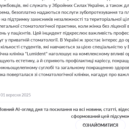
ужбовців, які служать у Збройних Силах України, а також дл
окрема, безоплатно надаються послуги зубопротезування та п
на підтримку захисників незалежності та територіальної ці
егальної стоматологічної практики, коли жінка без ліцензії
ень у пацієнтів. Цей інцидент підкреслює важливість профе
уг у приватній стоматології. В Україні ж зростає інтерес до 
кількості студентів, які навчаються за цією спеціальністю у
чна клініка "Lumident" наголошує на комплексному впливі ор
щують естетику, а й сприяють профілактиці карієсу, покра
ижньощелепному суглобі та загальному покращенню здоров'я
яка поверталася зі стоматологічної клініки, нагадує про важл
,
01 вересня 2025
Повний AI-огляд дня та посилання на всі новини, статті, віде
сформований цей підсумо
ОЗНАЙОМИТИСЯ