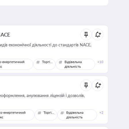
NACE
идів економічної діяльності до стандартів NACE,
о-енергетичний
Торгівля
Будівельна
+10
кс
діяльність
оформлення, анулювання ліцензій і дозволів,
о-енергетичний
Торгівля
Будівельна
+2
кс
діяльність