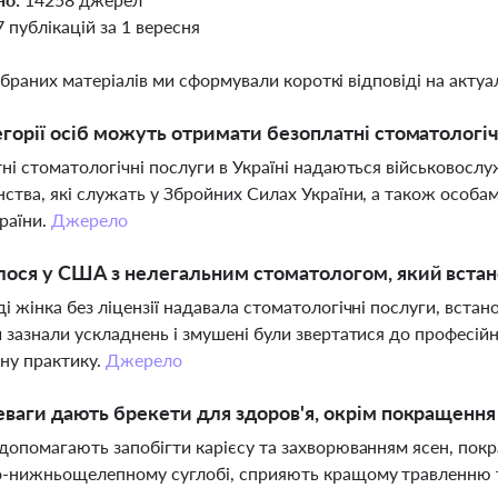
7 публікацій за 1 вересня
ібраних матеріалів ми сформували короткі відповіді на актуал
егорії осіб можуть отримати безоплатні стоматологічн
ні стоматологічні послуги в Україні надаються військовослуж
ства, які служать у Збройних Силах України, а також особа
раїни.
Джерело
ося у США з нелегальним стоматологом, який встан
і жінка без ліцензії надавала стоматологічні послуги, встан
 зазнали ускладнень і змушені були звертатися до професійн
ну практику.
Джерело
еваги дають брекети для здоров'я, окрім покращення
допомагають запобігти карієсу та захворюванням ясен, по
-нижньощелепному суглобі, сприяють кращому травленню т