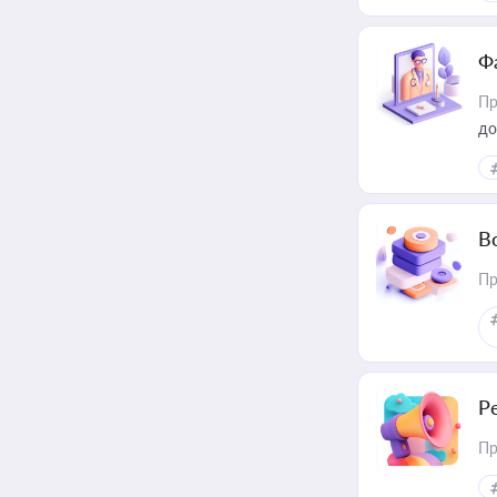
Ф
Пр
до
В
Пр
Р
Пр