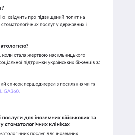
і?
гію, свідчить про підвищений попит на
ь стоматологічних послуг у державних і
оматологією?
ся, коли стала жертвою насильницького
соціальної підтримки українських біженців за
вний список першоджерел з посиланнями та
 LIGA360.
і послуги для іноземних військових та
 у стоматологічних клініках
матологічних послуг для іноземних