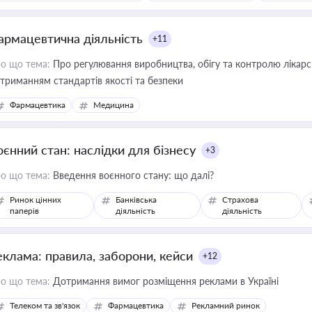
армацевтична діяльність
+11
о що тема:
Про регулювання виробництва, обігу та контролю лікарсь
триманням стандартів якості та безпеки
Фармацевтика
Медицина
оєнний стан: наслідки для бізнесу
+3
о що тема:
Введення воєнного стану: що далі?
Ринок цінних
Банківська
Страхова
паперів
діяльність
діяльність
еклама: правила, заборони, кейси
+12
о що тема:
Дотримання вимог розміщення реклами в Україні
Телеком та зв'язок
Фармацевтика
Рекламний ринок