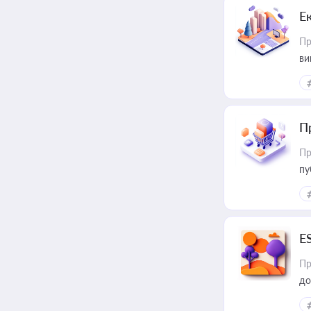
Е
Пр
ви
П
Пр
пу
E
Пр
до