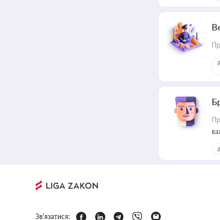
В
Пр
Б
Пр
ва
Зв'язатися: