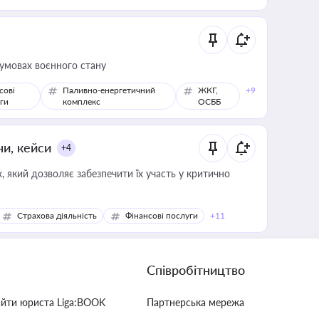
 умовах воєнного стану
сові
Паливно-енергетичний
ЖКГ,
+9
ги
комплекс
ОСББ
ни, кейси
+4
 який дозволяє забезпечити їх участь у критично
Страхова діяльність
Фінансові послуги
+11
Співробітництво
айти юриста Liga:BOOK
Партнерська мережа