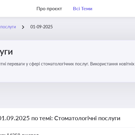
Про проєкт
Всі Теми
 послуги
01-09-2025
уги
еваги у сфері стоматологічних послуг. Використання новітніх технологій та стратег
01.09.2025 по темі: Стоматологічні послуги
но:
14258 джерел