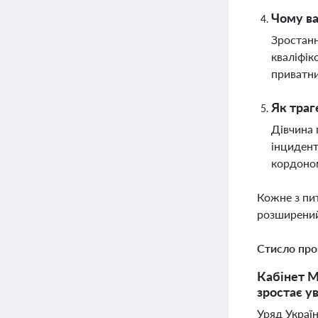
Чому ва
Зростанн
кваліфік
приватни
Як траг
Дівчина 
інцидент
кордоно
Кожне з пи
розширений
Стисло про
Кабінет М
зростає ув
Уряд Украї