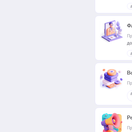
Ф
Пр
до
В
Пр
Р
Пр