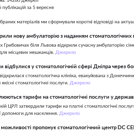
6 публікацій за 5 вересня
ібраних матеріалів ми сформували короткі відповіді на актуал
рили нову амбулаторію з наданням стоматологічних 
х Грибовичах біля Львова відкрили сучасну амбулаторію сім
для місцевих мешканців.
Джерело
ни відбулися у стоматологічній сфері Дніпра через бой
 відкрилася стоматологічна клініка, евакуйована з Донеччин
 якісні стоматологічні послуги.
Джерело
люються тарифи на стоматологічні послуги у держа
кій ЦРЛ затвердили тарифи на платні стоматологічні послуги
 допомоги для населення.
Джерело
і можливості пропонує стоматологічний центр DC C