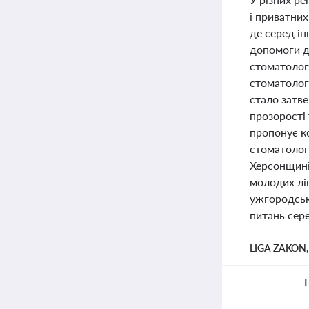
і приватних
де серед ін
допомоги дл
стоматологі
стоматолог
стало затве
прозорості
пропонує ко
стоматологі
Херсонщині
молодих лік
ужгородськ
питань сер
LIGA ZAKON