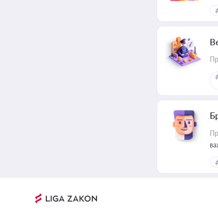
В
Пр
Б
Пр
ва