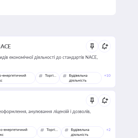
NACE
идів економічної діяльності до стандартів NACE,
о-енергетичний
Торгівля
Будівельна
+10
кс
діяльність
оформлення, анулювання ліцензій і дозволів,
о-енергетичний
Торгівля
Будівельна
+2
кс
діяльність