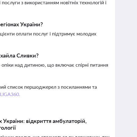
послуги з використанням новітніх технологій і
егіонах України?
іцієнти оплати послуг і підтримує молодих
ихайла Сливки?
опіки над дитиною, що включає спірні питання
вний список першоджерел з посиланнями та
 LIGA360.
х України: відкриття амбулаторій,
ології
огічних послуг, що стосуються як державних, так