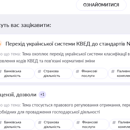
ОЗНАЙОМИТИСЯ
уть вас зацікавити:
Перехід української системи КВЕД до стандартів 
о що тема:
Тема охоплює перехід української системи класифікації в
овлення кодів КВЕД та пов'язані нормативні зміни
Банківська
Страхова
Фінансові
Паливн
діяльність
діяльність
послуги
компле
цензії, дозволи
+1
о що тема:
Тема стосується правового регулювання отримання, пере
обхідних для провадження господарської діяльності
Банківська
Страхова
Фінансові
Паливн
діяльність
діяльність
послуги
компле