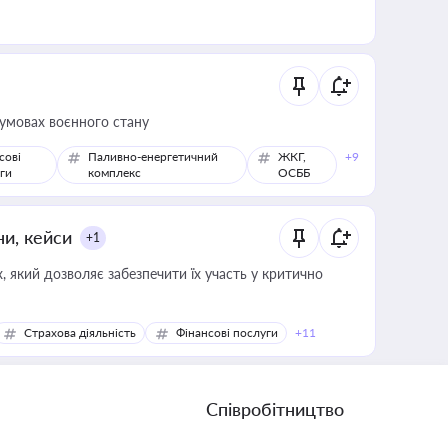
 умовах воєнного стану
сові
Паливно-енергетичний
ЖКГ,
+9
ги
комплекс
ОСББ
ни, кейси
+1
 який дозволяє забезпечити їх участь у критично
Страхова діяльність
Фінансові послуги
+11
Співробітництво