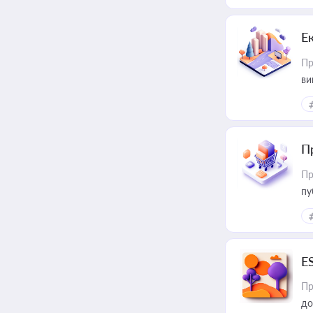
Е
Пр
ви
П
Пр
пу
E
Пр
до