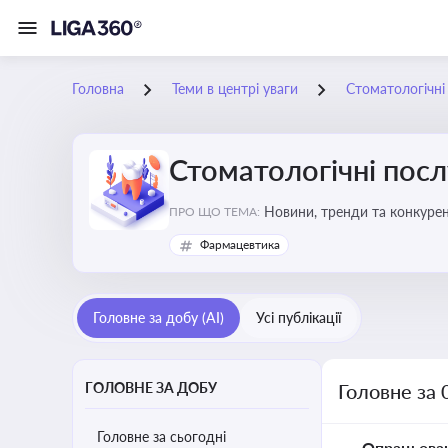
Головна
Теми в центрі уваги
Стоматологічні
Стоматологічні посл
Новини, тренди та конкурентні пер
ПРО ЩО ТЕМА:
обслуговування
Фармацевтика
Головне за добу (AI)
Усі публікації
ГОЛОВНЕ ЗА ДОБУ
Головне за 
Головне за сьогодні
Опрацьова