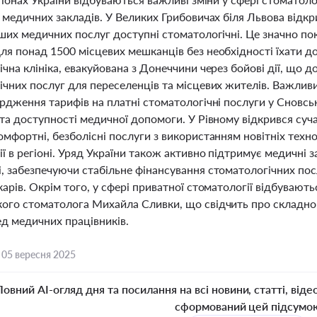
 медичних закладів. У Великих Грибовичах біля Львова відк
ших медичних послуг доступні стоматологічні. Це значно по
я понад 1500 місцевих мешканців без необхідності їхати до 
чна клініка, евакуйована з Донеччини через бойові дії, що д
ічних послуг для переселенців та місцевих жителів. Важлив
рдження тарифів на платні стоматологічні послуги у Сновськ
 та доступності медичної допомоги. У Рівному відкрився су
мфортні, безболісні послуги з використанням новітніх техн
ї в регіоні. Уряд України також активно підтримує медичні 
, забезпечуючи стабільне фінансування стоматологічних по
арів. Окрім того, у сфері приватної стоматології відбувають
ого стоматолога Михайла Сливки, що свідчить про складнощ
ед медичних працівників.
,
05 вересня 2025
Повний AI-огляд дня та посилання на всі новини, статті, віде
сформований цей підсумо