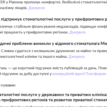
R у Рівному пропонує комфортні, безболісні стоматологічні 
налізму лікарів.
Джерело
 підтримує стоматологічні послуги у прифронтових р
езпечує стабільне фінансування медзакладів, підвищує коеф
 які працюють у прифронтових регіонах.
Джерело
дичні проблеми виникли у відомого стоматолога М
Сливка судиться з колишньою дружиною за майно та право 
матологічної клініки та іншого майна.
Джерело
тань — це короткий підсумок змісту публікацій за день. По
 підсумок за добу доступні у
комерційній версії Платформи
 головне:
атологічні послуги у державних та приватних клініка
 прифронтових регіонів та розвиток приватної стомат
гіонах України відбуваються важливі зміни у сфері стоматол