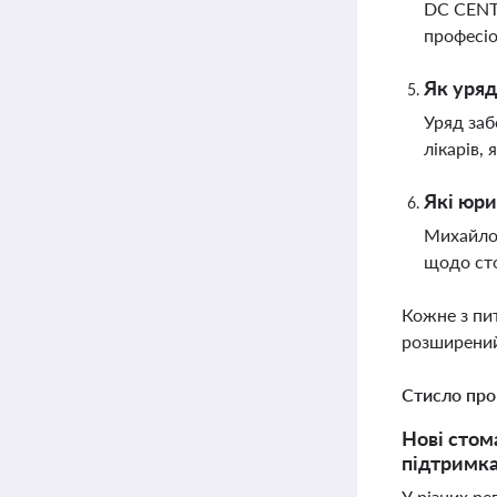
DC CENTE
професіо
Як уряд
Уряд заб
лікарів,
Які юри
Михайло 
щодо сто
Кожне з пи
розширений
Стисло про
Нові стом
підтримка
У різних ре