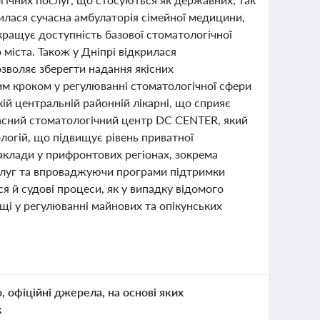
рилася сучасна амбулаторія сімейної медицини,
кращує доступність базової стоматологічної
міста. Також у Дніпрі відкрилася
озволяє зберегти надання якісних
им кроком у регулюванні стоматологічної сфери
ій центральній районній лікарні, що сприяє
часний стоматологічний центр DC CENTER, який
ологій, що підвищує рівень приватної
заклади у прифронтових регіонах, зокрема
слуг та впроваджуючи програми підтримки
ся й судові процеси, як у випадку відомого
і у регулюванні майнових та опікунських
о, офіційні джерела, на основі яких
к