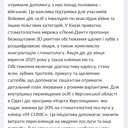
отримали допомогу, з них понад половина –
військові. Це важлива підтримка для учасників
бойових дій, осіб з інвалідністю внаслідок війни та
інших пільгових категорій. У Києві приватна
стоматологічна мережа «Люмі-Дент» пропонує
безкоштовне 3D рентген обстеження щелеп і зубів з
розшифровкою лікаря, а також комплексну
консультацію стоматолога. Акція діє до кінця
вересня 2025 року у трьох клініках міста.
Обстеження включає діагностику карієсу, стану
ясен, зубних протезів, прикусу та щелепних
суглобів, що допомагає пацієнтам отримати
детальний план лікування з різними варіантами. Для
внутрішньо переміщених осіб з Херсонської області
в Одесі діє програма «Карта Херсонщини», яка
надає знижки до 20% на стоматологічні послуги у
клініці «M CLINIC». Ця ініціатива допомагає знизити
витрати переселенців на медичні послуги та інші
потреби. Для отримання картки необхідно мати