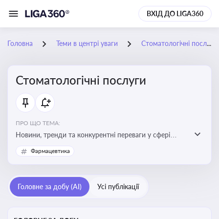
ВХІД ДО LIGA360
Головна
Теми в центрі уваги
Стоматологічні послуги
Стоматологічні послуги
ПРО ЩО ТЕМА:
Новини, тренди та конкурентні переваги у сфері
стоматологічних послуг. Використання новітніх
Фармацевтика
технологій та стратегій для покращення
обслуговування
Головне за добу (AI)
Усі публікації