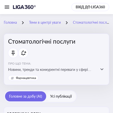
ВХІД ДО LIGA360
Головна
Теми в центрі уваги
Стоматологічні послуги
Стоматологічні послуги
ПРО ЩО ТЕМА:
Новини, тренди та конкурентні переваги у сфері
стоматологічних послуг. Використання новітніх
Фармацевтика
технологій та стратегій для покращення
обслуговування
Головне за добу (AI)
Усі публікації