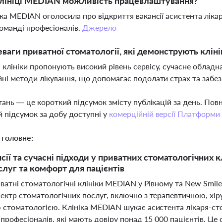
клініці MEDIAN можливість працевлаштування?
ніка MEDIAN оголосила про відкриття вакансії асистента лі
команді професіоналів.
Джерело
еваги приватної стоматології, які демонструють клі
 клініки пропонують високий рівень сервісу, сучасне обладн
йні методи лікування, що допомагає подолати страх та забе
тань — це короткий підсумок змісту публікацій за день. По
 підсумок за добу доступні у
комерційній версії Платформи
 головне:
нсії та сучасні підходи у приватних стоматологічних
слуг та комфорт для пацієнтів
иватні стоматологічні клініки MEDIAN у Рівному та New Smi
ектр стоматологічних послуг, включно з терапевтичною, хі
 стоматологією. Клініка MEDIAN шукає асистента лікаря-с
професіоналів, які мають довіру понад 15 000 пацієнтів. Це 