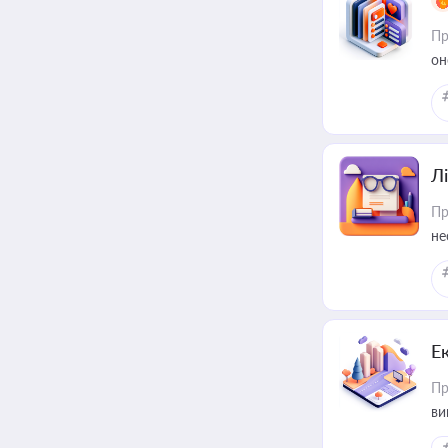
Пр
он
Лі
Пр
не
Е
Пр
ви