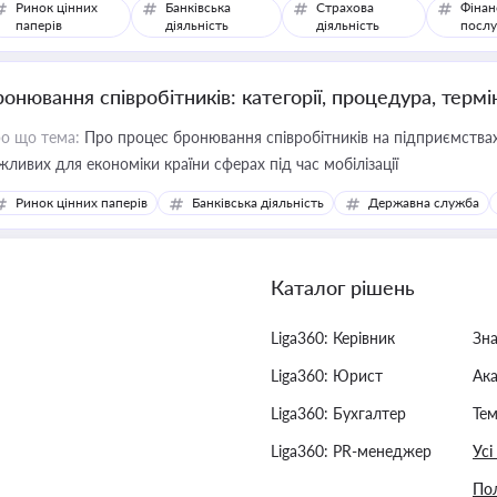
Ринок цінних
Банківська
Страхова
Фінан
паперів
діяльність
діяльність
послу
ронювання співробітників: категорії, процедура, термі
о що тема:
Про процес бронювання співробітників на підприємствах,
жливих для економіки країни сферах під час мобілізації
Ринок цінних паперів
Банківська діяльність
Державна служба
Каталог рішень
Liga360: Керівник
Зн
Liga360: Юрист
Ак
Liga360: Бухгалтер
Тем
Liga360: PR-менеджер
Усі
Пол