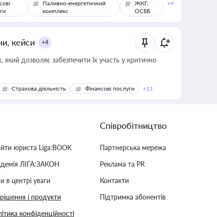
сові
Паливно-енергетичний
ЖКГ,
+9
ги
комплекс
ОСББ
ни, кейси
+4
 який дозволяє забезпечити їх участь у критично
Страхова діяльність
Фінансові послуги
+11
Співробітництво
айти юриста Liga:BOOK
Партнерська мережа
адемія ЛІГА:ЗАКОН
Реклама та PR
и в центрі уваги
Контакти
 рішення і продукти
Підтримка абонентів
ітика конфіденційності