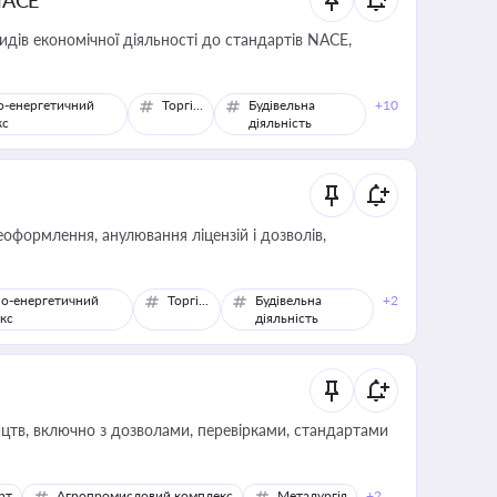
NACE
идів економічної діяльності до стандартів NACE,
о-енергетичний
Торгівля
Будівельна
+10
кс
діяльність
оформлення, анулювання ліцензій і дозволів,
о-енергетичний
Торгівля
Будівельна
+2
кс
діяльність
цтв, включно з дозволами, перевірками, стандартами
рт
Агропромисловий комплекс
Металургія
+2