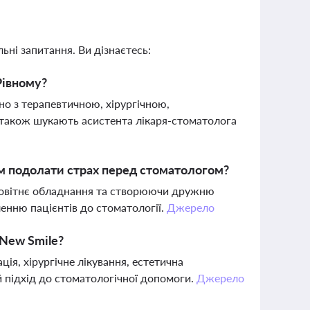
ьні запитання. Ви дізнаєтесь:
Рівному?
о з терапевтичною, хірургічною,
також шукають асистента лікаря-стоматолога
ам подолати страх перед стоматологом?
 новітнє обладнання та створюючи дружню
ленню пацієнтів до стоматології.
Джерело
 New Smile?
ція, хірургічне лікування, естетична
 підхід до стоматологічної допомоги.
Джерело