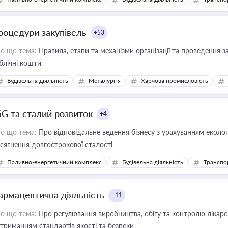
роцедури закупівель
+53
о що тема:
Правила, етапи та механізми організації та проведення за
блічні кошти
Будівельна діяльність
Металургія
Харчова промисловість
SG та сталий розвиток
+4
о що тема:
Про відповідальне ведення бізнесу з урахуванням еколог
сягнення довгострокової сталості
Паливно-енергетичний комплекс
Будівельна діяльність
Транспо
армацевтична діяльність
+11
о що тема:
Про регулювання виробництва, обігу та контролю лікарсь
триманням стандартів якості та безпеки