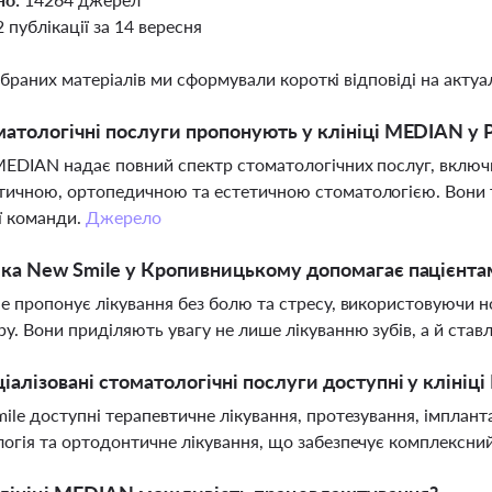
2 публікації за 14 вересня
ібраних матеріалів ми сформували короткі відповіді на актуал
матологічні послуги пропонують у клініці MEDIAN у 
MEDIAN надає повний спектр стоматологічних послуг, включн
ичною, ортопедичною та естетичною стоматологією. Вони 
ї команди.
Джерело
іка New Smile у Кропивницькому допомагає пацієнт
e пропонує лікування без болю та стресу, використовуючи
у. Вони приділяють увагу не лише лікуванню зубів, а й став
ціалізовані стоматологічні послуги доступні у клініці
ile доступні терапевтичне лікування, протезування, імпланта
огія та ортодонтичне лікування, що забезпечує комплексний