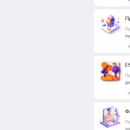
П
Пр
пу
E
Пр
до
Ф
Пр
до