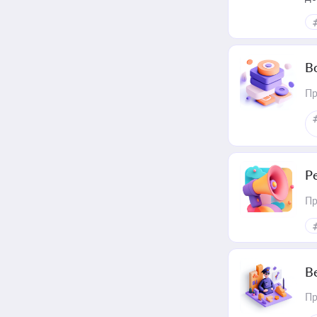
В
Пр
Р
Пр
В
Пр