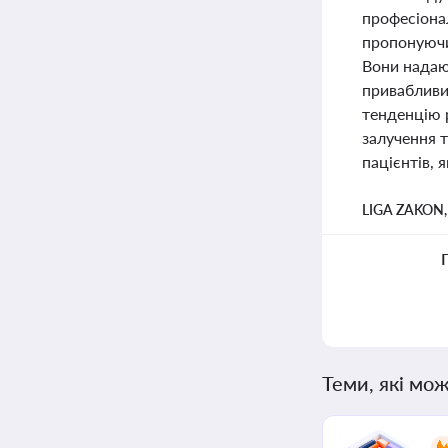
професіонал
пропонуючи
Вони надаю
привабливи
тенденцію р
залучення т
пацієнтів, 
LIGA ZAKON
Теми, які мож