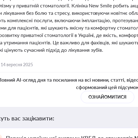
ізму у приватній стоматології. Клініка New Smile робить а
 лікування без болю та стресу, використовуючи новітнє о
ть комплексні послуги, включаючи імплантацію, протезуванн
ми для пацієнтів, які шукають якісну та комфортну стомато
озвитку приватної стоматології в Україні, де якість, комфо
а утримання пацієнтів. Це важливо для фахівців, які шукають
які цінують сучасний підхід до лікування зубів.
,
14 вересня 2025
Повний AI-огляд дня та посилання на всі новини, статті, віде
сформований цей підсумо
ОЗНАЙОМИТИСЯ
уть вас зацікавити: