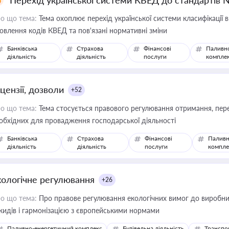
Перехід української системи КВЕД до стандартів 
о що тема:
Тема охоплює перехід української системи класифікації в
овлення кодів КВЕД та пов'язані нормативні зміни
Банківська
Страхова
Фінансові
Паливн
діяльність
діяльність
послуги
компле
цензії, дозволи
+52
о що тема:
Тема стосується правового регулювання отримання, пере
обхідних для провадження господарської діяльності
Банківська
Страхова
Фінансові
Паливн
діяльність
діяльність
послуги
компле
кологічне регулювання
+26
о що тема:
Про правове регулювання екологічних вимог до виробни
кидів і гармонізацією з європейськими нормами
Паливно-енергетичний комплекс
Будівельна діяльність
Транспо