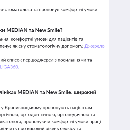
каря-стоматолога та пропонує комфортні умови
ніки MEDIAN та New Smile?
ання, комфортні умови для пацієнтів та
зпечує якісну стоматологічну допомогу.
Джерело
вний список першоджерел з посиланнями та
 LIGA360.
 клініках MEDIAN та New Smile: широкий
le у Кропивницькому пропонують пацієнтам
рургічною, ортодонтичною, ортопедичною та
томатолога, пропонуючи комфортні умови праці
свідчить про високий рівень сервісу та