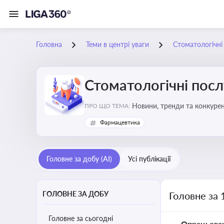
Головна
Теми в центрі уваги
Стоматологічні
Стоматологічні посл
Новини, тренди та конкурентні пер
ПРО ЩО ТЕМА:
обслуговування
Фармацевтика
Головне за добу (AI)
Усі публікації
ГОЛОВНЕ ЗА ДОБУ
Головне за 
Головне за сьогодні
Опрацьова