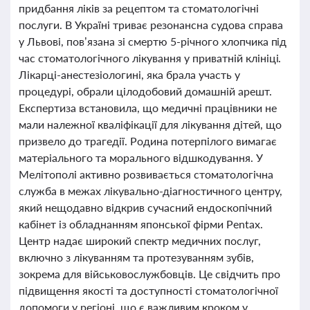
придбання ліків за рецептом та стоматологічні
послуги. В Україні триває резонансна судова справа
у Львові, пов’язана зі смертю 5-річного хлопчика під
час стоматологічного лікування у приватній клініці.
Лікарці-анестезіологині, яка брала участь у
процедурі, обрали цілодобовий домашній арешт.
Експертиза встановила, що медичні працівники не
мали належної кваліфікації для лікування дітей, що
призвело до трагедії. Родина потерпілого вимагає
матеріального та морального відшкодування. У
Мелітополі активно розвивається стоматологічна
служба в межах лікувально-діагностичного центру,
який нещодавно відкрив сучасний ендоскопічний
кабінет із обладнанням японської фірми Pentax.
Центр надає широкий спектр медичних послуг,
включно з лікуванням та протезуванням зубів,
зокрема для військовослужбовців. Це свідчить про
підвищення якості та доступності стоматологічної
допомоги у регіоні, що є важливим кроком у