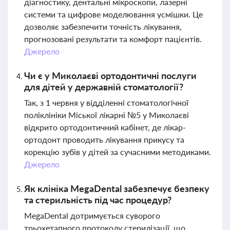
діагностику, дентальні мікроскопи, лазерні
системи та цифрове моделювання усмішки. Це
дозволяє забезпечити точність лікування,
прогнозовані результати та комфорт пацієнтів.
Джерело
Чи є у Миколаєві ортодонтичні послуги
для дітей у державній стоматології?
Так, з 1 червня у відділенні стоматологічної
поліклініки Міської лікарні №5 у Миколаєві
відкрито ортодонтичний кабінет, де лікар-
ортодонт проводить лікування прикусу та
корекцію зубів у дітей за сучасними методиками.
Джерело
Як клініка MegaDental забезпечує безпеку
та стерильність під час процедур?
MegaDental дотримується суворого
трьохетапного протоколу стерилізації, що