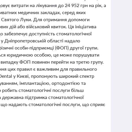
вує витрати на лікування до 24 952 грн на рік, а
риватних медичних закладах, серед яких
ня Святого Луки. Для отримання допомоги
вих дій або військовий квиток. Ця ініціатива
що забезпечує доступність стоматологічної
 у Дніпропетровській області надало
ізичні особи-підприємці (ФОП) другої групи.
ться юридичною особою, це може порушувати
у випадку ФОП повинен перейти на третю групу.
ання цих правил є важливим для правильного
e Dental у Києві, пропонують широкий спектр
зуванням, імплантацією, ортодонтією та
о робить стоматологічні послуги більш
на державна підтримка стоматологічної
 що надають стоматологічні послуги, що сприяє