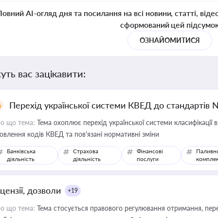
Повний AI-огляд дня та посилання на всі новини, статті, віде
сформований цей підсумо
ОЗНАЙОМИТИСЯ
уть вас зацікавити:
Перехід української системи КВЕД до стандартів 
о що тема:
Тема охоплює перехід української системи класифікації в
овлення кодів КВЕД та пов'язані нормативні зміни
Банківська
Страхова
Фінансові
Паливн
діяльність
діяльність
послуги
компле
цензії, дозволи
+19
о що тема:
Тема стосується правового регулювання отримання, пере