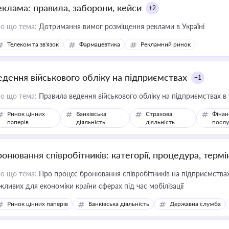
еклама: правила, заборони, кейси
+2
о що тема:
Дотримання вимог розміщення реклами в Україні
Телеком та зв'язок
Фармацевтика
Рекламний ринок
едення військового обліку на підприємствах
+1
о що тема:
Правила ведення військового обліку на підприємствах в
Ринок цінних
Банківська
Страхова
Фінан
паперів
діяльність
діяльність
послу
ронювання співробітників: категорії, процедура, термі
о що тема:
Про процес бронювання співробітників на підприємствах,
жливих для економіки країни сферах під час мобілізації
Ринок цінних паперів
Банківська діяльність
Державна служба