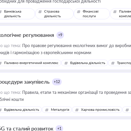
обхідних для провадження господарської діяльності
Банківська
Страхова
Фінансові
Паливн
діяльність
діяльність
послуги
компле
кологічне регулювання
+9
о що тема:
Про правове регулювання екологічних вимог до виробни
кидів і гармонізацією з європейськими нормами
Паливно-енергетичний комплекс
Будівельна діяльність
Транспо
роцедури закупівель
+12
о що тема:
Правила, етапи та механізми організації та проведення за
блічні кошти
Будівельна діяльність
Металургія
Харчова промисловість
SG та сталий розвиток
+1