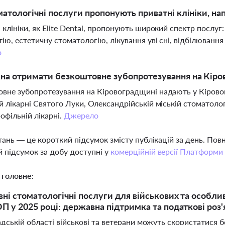
матологічні послуги пропонують приватні клініки, нап
 клініки, як Elite Dental, пропонують широкий спектр послуг:
ію, естетичну стоматологію, лікування уві сні, відбілювання 
о
на отримати безкоштовне зубопротезування на Кіро
вне зубопротезування на Кіровоградщині надають у Кіровогр
й лікарні Святого Луки, Олександрійській міській стоматолог
офільній лікарні.
Джерело
тань — це короткий підсумок змісту публікацій за день. По
 підсумок за добу доступні у
комерційній версії Платформи
 головне:
ні стоматологічні послуги для військових та особли
П у 2025 році: державна підтримка та податкові роз
адській області військові та ветерани можуть скористатися