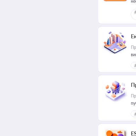
не
Е
Пр
ви
П
Пр
пу
E