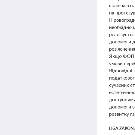
включають я
на протезу
Кіровоград
необхідно м
реалізуєтьс
допомоги д
роз'ясненн
Якщо ФОП н
умови пере
Відповідні
податкового
сучасних ст
естетичною
доступними 
допомоги в
розвитку га
LIGA ZAKON