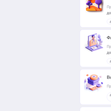
Пр
до
Ф
Пр
до
В
Пр