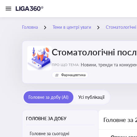
Головна
Теми в центрі уваги
Стоматологічні
Стоматологічні посл
Новини, тренди та конкурентні пер
ПРО ЩО ТЕМА:
обслуговування
Фармацевтика
Головне за добу (AI)
Усі публікації
ГОЛОВНЕ ЗА ДОБУ
Головне за 
Головне за сьогодні
Опрацьова