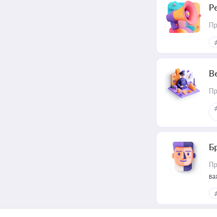
Р
Пр
В
Пр
Б
Пр
ва