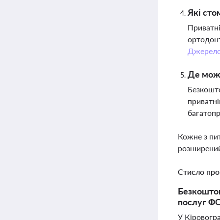
Які сто
Приватні
ортодонт
Джерел
Де мож
Безкошто
приватні
багатопр
Кожне з пи
розширений
Стисло про
Безкоштов
послуг ФО
У Кіровогр