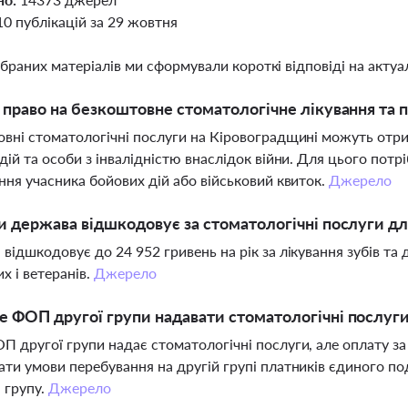
10 публікацій за 29 жовтня
ібраних матеріалів ми сформували короткі відповіді на актуал
 право на безкоштовне стоматологічне лікування та 
вні стоматологічні послуги на Кіровоградщині можуть отрим
дій та особи з інвалідністю внаслідок війни. Для цього потрі
ння учасника бойових дій або військовий квиток.
Джерело
и держава відшкодовує за стоматологічні послуги дл
відшкодовує до 24 952 гривень на рік за лікування зубів та 
их і ветеранів.
Джерело
 ФОП другої групи надавати стоматологічні послуг
 другої групи надає стоматологічні послуги, але оплату з
ти умови перебування на другій групі платників єдиного п
 групу.
Джерело