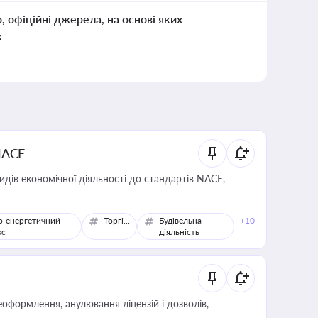
о, офіційні джерела, на основі яких
к
NACE
идів економічної діяльності до стандартів NACE,
о-енергетичний
Торгівля
Будівельна
+10
кс
діяльність
оформлення, анулювання ліцензій і дозволів,