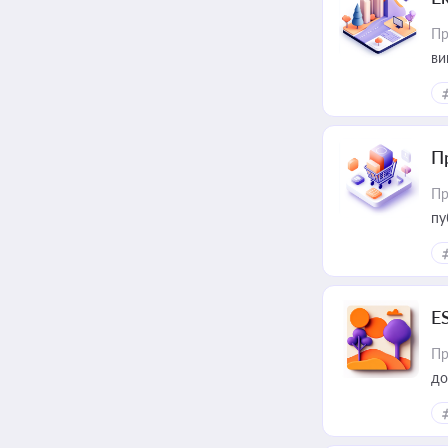
Пр
ви
П
Пр
пу
E
Пр
до