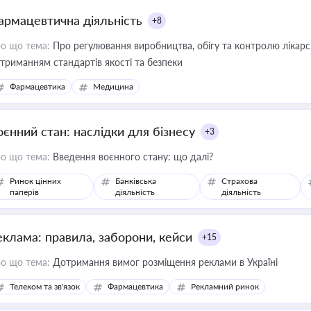
армацевтична діяльність
+8
о що тема:
Про регулювання виробництва, обігу та контролю лікарсь
триманням стандартів якості та безпеки
Фармацевтика
Медицина
оєнний стан: наслідки для бізнесу
+3
о що тема:
Введення воєнного стану: що далі?
Ринок цінних
Банківська
Страхова
паперів
діяльність
діяльність
еклама: правила, заборони, кейси
+15
о що тема:
Дотримання вимог розміщення реклами в Україні
Телеком та зв'язок
Фармацевтика
Рекламний ринок