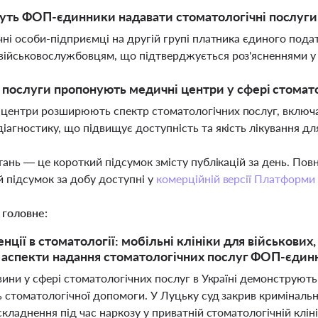
уть ФОП-єдинники надавати стоматологічні послуг
ичні особи-підприємці на другій групі платника єдиного под
військовослужбовцям, що підтверджується роз'ясненнями у
і послуги пропонують медичні центри у сфері стомат
центри розширюють спектр стоматологічних послуг, включа
діагностику, що підвищує доступність та якість лікування дл
тань — це короткий підсумок змісту публікацій за день. По
 підсумок за добу доступні у
комерційній версії Платформи
 головне:
енції в стоматології: мобільні клініки для військови
і аспекти надання стоматологічних послуг ФОП-єди
ини у сфері стоматологічних послуг в Україні демонструють 
ь стоматологічної допомоги. У Луцьку суд закрив криміналь
кладнення під час наркозу у приватній стоматологічній клін