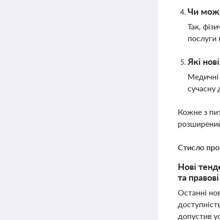
Чи мож
Так, фіз
послуги 
Які нов
Медичні 
сучасну 
Кожне з пи
розширений
Стисло про
Нові тенд
та правов
Останні нов
доступніст
допустив ус