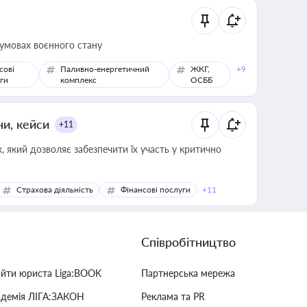
 умовах воєнного стану
сові
Паливно-енергетичний
ЖКГ,
+9
ги
комплекс
ОСББ
ни, кейси
+11
 який дозволяє забезпечити їх участь у критично
Страхова діяльність
Фінансові послуги
+11
Співробітництво
айти юриста Liga:BOOK
Партнерська мережа
адемія ЛІГА:ЗАКОН
Реклама та PR