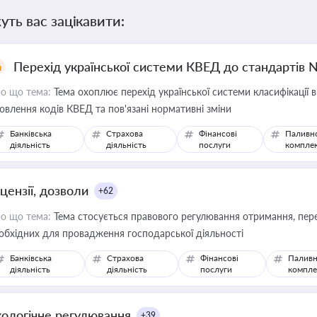
уть вас зацікавити:
Перехід української системи КВЕД до стандартів 
о що тема:
Тема охоплює перехід української системи класифікації в
овлення кодів КВЕД та пов'язані нормативні зміни
Банківська
Страхова
Фінансові
Паливн
діяльність
діяльність
послуги
компле
цензії, дозволи
+62
о що тема:
Тема стосується правового регулювання отримання, пере
обхідних для провадження господарської діяльності
Банківська
Страхова
Фінансові
Паливн
діяльність
діяльність
послуги
компле
кологічне регулювання
+39