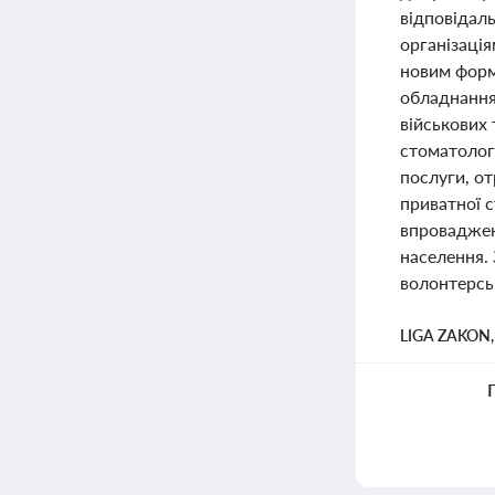
відповідаль
організаці
новим форм
обладнання
військових 
стоматологі
послуги, от
приватної с
впроваджен
населення. 
волонтерськ
LIGA ZAKON