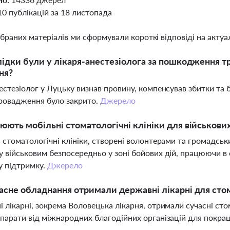
10 публікацій за 18 листопада
ібраних матеріалів ми сформували короткі відповіді на актуал
лідки були у лікаря-анестезіолога за пошкодження тр
ня?
естезіолог у Луцьку визнав провину, компенсував збитки та б
ровадження було закрито.
Джерело
юють мобільні стоматологічні клініки для військових
 стоматологічні клініки, створені волонтерами та громадсь
 військовим безпосередньо у зоні бойових дій, працюючи в 
у підтримку.
Джерело
асне обладнання отримали державні лікарні для сто
 лікарні, зокрема Воловецька лікарня, отримали сучасні сто
парати від міжнародних благодійних організацій для покра