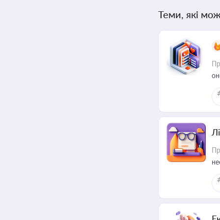
Теми, які мож
Пр
он
Лі
Пр
не
Е