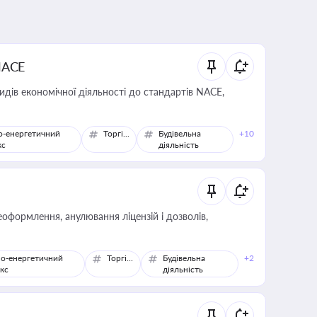
NACE
идів економічної діяльності до стандартів NACE,
о-енергетичний
Торгівля
Будівельна
+10
кс
діяльність
оформлення, анулювання ліцензій і дозволів,
о-енергетичний
Торгівля
Будівельна
+2
кс
діяльність