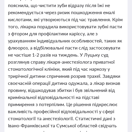
пояснила, що чистити зуби відразу після їжі не
рекомендується через ризик пошкодження емалі
кислотами, які утворюються під час травлення. Крім
того, лікарка порадила використовувати зубні пасти
з фтором для профілактики карієсу, але з
урахуванням індивідуальних особливостей, таких як
флюороз, а відбілювальні пасти слід застосовувати
не частіше 1-2 разів на тиждень. У Луцьку суд
розглянув справу лікаря-анестезіолога приватної
стоматологічної клініки, який під час наркозу у
трирічної дитини спричинив розрив трахеї. Завдяки
своєчасній операції дитина одужала, а лікар визнав
провину, відшкодував збитки і був звільнений від
кримінальної відповідальності на підставі
примирення з потерпілим. Це рішення підкреслює
важливість професійної відповідальності у сфері
стоматології та анестезіології. Статистичні дані з
Івано-Франківської та Сумської областей свідчать