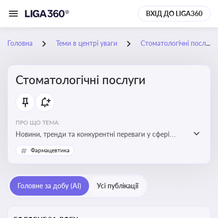
ВХІД ДО LIGA360
Головна
Теми в центрі уваги
Стоматологічні послуги
Стоматологічні послуги
ПРО ЩО ТЕМА:
Новини, тренди та конкурентні переваги у сфері
стоматологічних послуг. Використання новітніх
Фармацевтика
технологій та стратегій для покращення
обслуговування
Головне за добу (AI)
Усі публікації