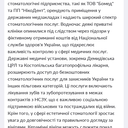
стоматологічні підприємства, такі як ТОВ "Бомед"
та ПП "НікоДент", орендують приміщення у
державних медзакладах і надають широкий спектр
стоматологічних послуг. Водночас деякі приватні
клініки опинилися під слідством через підозри у
фіктивному отриманні коштів від Національної
служби здоров'я України, що підкреслює
важливість контролю у сфері медичних послуг.
Державні медичні установи, зокрема Демидівська
ЦРЛ та Костопільська багатопрофільна лікарня,
розширюють доступ до безкоштовних
стоматологічних послуг для захисників України та
інших пільгових категорій. Ці послуги включають
лікування зубів та зубопротезування в межах
контрактів з НСЗУ, що є важливою соціальною
підтримкою військових та постраждалих від війни.
Крім того, у сфері естетичної стоматології зростає
увага до довговічності та правильного догляду за
вінірями. Керамічні вініри можуть служити понад