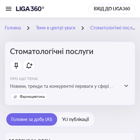
ВХІД ДО LIGA360
Головна
Теми в центрі уваги
Стоматологічні послуги
Стоматологічні послуги
ПРО ЩО ТЕМА:
Новини, тренди та конкурентні переваги у сфері
стоматологічних послуг. Використання новітніх
Фармацевтика
технологій та стратегій для покращення
обслуговування
Головне за добу (AI)
Усі публікації