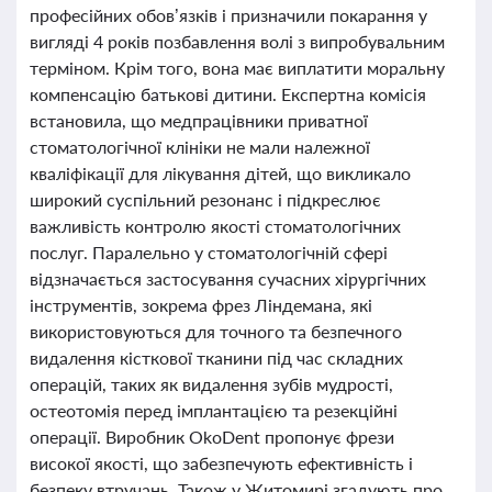
професійних обов’язків і призначили покарання у
вигляді 4 років позбавлення волі з випробувальним
терміном. Крім того, вона має виплатити моральну
компенсацію батькові дитини. Експертна комісія
встановила, що медпрацівники приватної
стоматологічної клініки не мали належної
кваліфікації для лікування дітей, що викликало
широкий суспільний резонанс і підкреслює
важливість контролю якості стоматологічних
послуг. Паралельно у стоматологічній сфері
відзначається застосування сучасних хірургічних
інструментів, зокрема фрез Ліндемана, які
використовуються для точного та безпечного
видалення кісткової тканини під час складних
операцій, таких як видалення зубів мудрості,
остеотомія перед імплантацією та резекційні
операції. Виробник OkoDent пропонує фрези
високої якості, що забезпечують ефективність і
безпеку втручань. Також у Житомирі згадують про