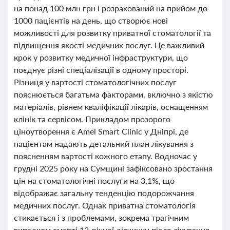
на понад 100 млн грн і розрахований на прийом до
1000 пацієнтів на день, що створює нові
можливості для розвитку приватної стоматології та
підвищення якості медичних послуг. Це важливий
крок у розвитку медичної інфраструктури, що
поєднує різні спеціалізації в одному просторі.
Різниця у вартості стоматологічних послуг
пояснюється багатьма факторами, включно з якістю
матеріалів, рівнем кваліфікації лікарів, оснащенням
клінік та сервісом. Прикладом прозорого
ціноутворення є Amel Smart Clinic у Дніпрі, де
пацієнтам надають детальний план лікування з
поясненням вартості кожного етапу. Водночас у
грудні 2025 року на Сумщині зафіксовано зростання
цін на стоматологічні послуги на 3,1%, що
відображає загальну тенденцію подорожчання
медичних послуг. Однак приватна стоматологія
стикається і з проблемами, зокрема трагічним
випадком смерті 12-річної дівчинки після лікування