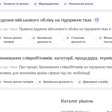
Телеком та зв'язок
Фармацевтика
Рекламний ринок
едення військового обліку на підприємствах
+1
о що тема:
Правила ведення військового обліку на підприємствах в
Ринок цінних
Банківська
Страхова
Фінан
паперів
діяльність
діяльність
послу
ронювання співробітників: категорії, процедура, термі
о що тема:
Про процес бронювання співробітників на підприємствах,
жливих для економіки країни сферах під час мобілізації
Ринок цінних паперів
Банківська діяльність
Державна служба
Каталог рішень