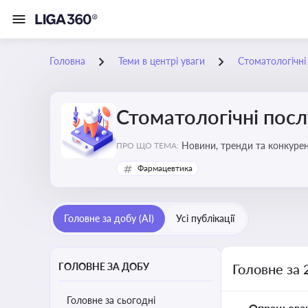
Головна
Теми в центрі уваги
Стоматологічні
Стоматологічні посл
Новини, тренди та конкурентні пер
ПРО ЩО ТЕМА:
обслуговування
Фармацевтика
Головне за добу (AI)
Усі публікації
ГОЛОВНЕ ЗА ДОБУ
Головне за 
Головне за сьогодні
Опрацьова