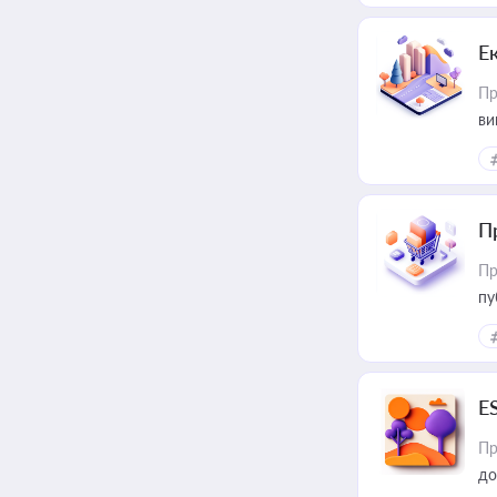
Е
Пр
ви
П
Пр
пу
E
Пр
до