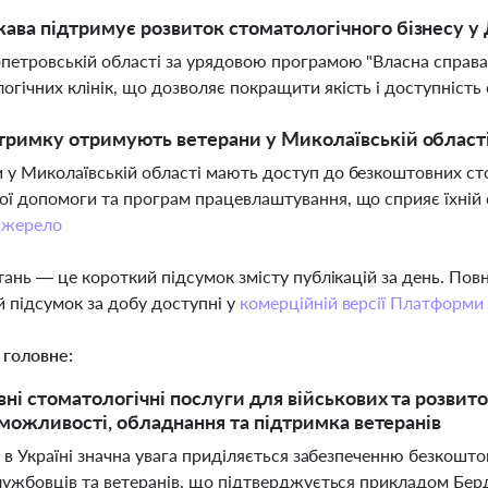
ава підтримує розвиток стоматологічного бізнесу у 
петровській області за урядовою програмою "Власна справа
огічних клінік, що дозволяє покращити якість і доступність 
тримку отримують ветерани у Миколаївській області 
 у Миколаївській області мають доступ до безкоштовних сто
ої допомоги та програм працевлаштування, що сприяє їхній 
жерело
тань — це короткий підсумок змісту публікацій за день. По
 підсумок за добу доступні у
комерційній версії Платформи
 головне:
ні стоматологічні послуги для військових та розвиток
і можливості, обладнання та підтримка ветеранів
 в Україні значна увага приділяється забезпеченню безкошт
ужбовців та ветеранів, що підтверджується прикладом Берди