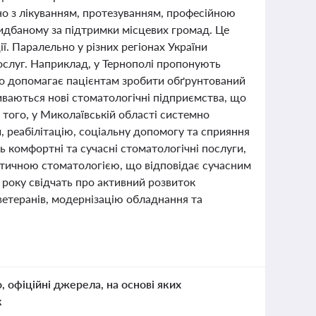
о з лікуванням, протезуванням, професійною
идбаному за підтримки місцевих громад. Це
ії. Паралельно у різних регіонах України
ослуг. Наприклад, у Тернополі пропонують
 що допомагає пацієнтам зробити обґрунтований
риваються нові стоматологічні підприємства, що
 того, у Миколаївській області системно
, реабілітацію, соціальну допомогу та сприяння
ть комфортні та сучасні стоматологічні послуги,
етичною стоматологією, що відповідає сучасним
6 року свідчать про активний розвиток
 ветеранів, модернізацію обладнання та
о, офіційні джерела, на основі яких
к