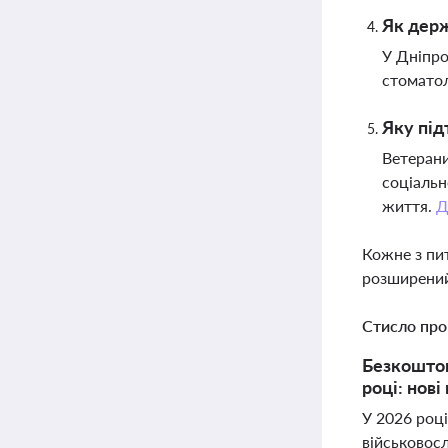
Як держ
У Дніпро
стоматол
Яку під
Ветерани
соціальн
життя.
Д
Кожне з пи
розширений
Стисло про
Безкоштов
році: нов
У 2026 році
військовосл