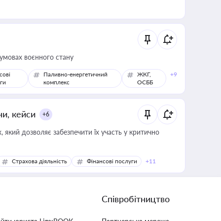
 умовах воєнного стану
сові
Паливно-енергетичний
ЖКГ,
+9
ги
комплекс
ОСББ
ни, кейси
+6
 який дозволяє забезпечити їх участь у критично
Страхова діяльність
Фінансові послуги
+11
Співробітництво