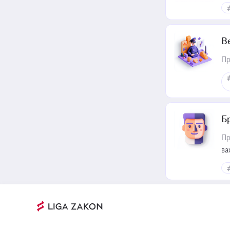
В
Пр
Б
Пр
ва