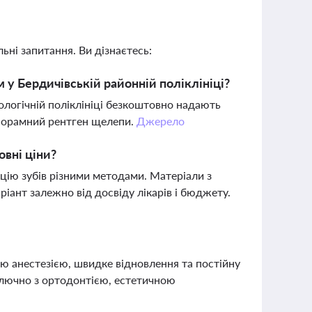
ьні запитання. Ви дізнаєтесь:
 у Бердичівській районній поліклініці?
ологічній поліклініці безкоштовно надають
панорамний рентген щелепи.
Джерело
овні ціни?
ацію зубів різними методами. Матеріали з
іант залежно від досвіду лікарів і бюджету.
ною анестезією, швидке відновлення та постійну
включно з ортодонтією, естетичною