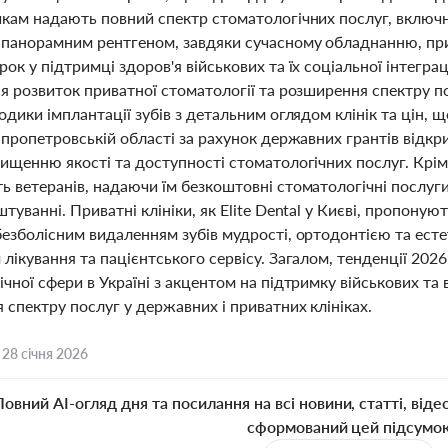
икам надають повний спектр стоматологічних послуг, включн
 панорамним рентгеном, завдяки сучасному обладнанню, пр
ок у підтримці здоров'я військових та їх соціальної інтеграц
ся розвиток приватної стоматології та розширення спектру п
одики імплантації зубів з детальним оглядом клінік та цін,
іпропетровській області за рахунок державних грантів відк
ищенню якості та доступності стоматологічних послуг. Крім
 ветеранів, надаючи їм безкоштовні стоматологічні послуги
туванні. Приватні клініки, як Elite Dental у Києві, пропоную
безболісним видаленням зубів мудрості, ортодонтією та ест
лікування та пацієнтського сервісу. Загалом, тенденції 202
чної сфери в Україні з акцентом на підтримку військових та
спектру послуг у державних і приватних клініках.
,
28 січня 2026
Повний AI-огляд дня та посилання на всі новини, статті, віде
сформований цей підсумо