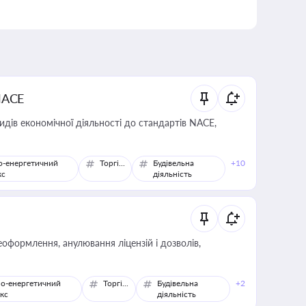
NACE
идів економічної діяльності до стандартів NACE,
о-енергетичний
Торгівля
Будівельна
+10
кс
діяльність
оформлення, анулювання ліцензій і дозволів,
о-енергетичний
Торгівля
Будівельна
+2
кс
діяльність