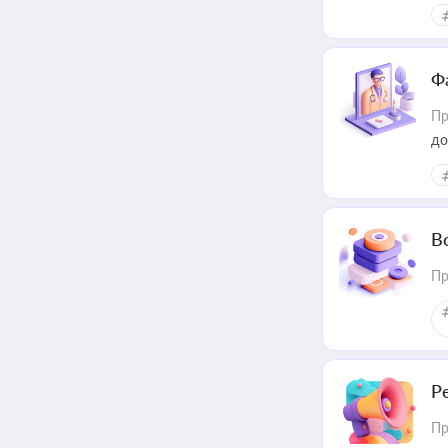
Ф
Пр
до
В
Пр
Р
Пр