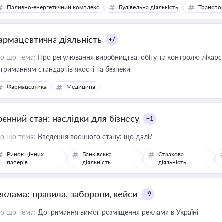
Паливно-енергетичний комплекс
Будівельна діяльність
Транспо
армацевтична діяльність
+7
о що тема:
Про регулювання виробництва, обігу та контролю лікарсь
триманням стандартів якості та безпеки
Фармацевтика
Медицина
оєнний стан: наслідки для бізнесу
+1
о що тема:
Введення воєнного стану: що далі?
Ринок цінних
Банківська
Страхова
паперів
діяльність
діяльність
еклама: правила, заборони, кейси
+9
о що тема:
Дотримання вимог розміщення реклами в Україні