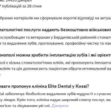
7 публікацій за 28 січня
ібраних матеріалів ми сформували короткі відповіді на актуал
матологічні послуги надають безкоштовно військовим
ослужбовцям та ветеранам у Бердичівській районній стомат
я та видалення зубів, протезування, професійну чистку та 
рнополі можна зробити імплантацію зубів і які орієнт
олі є кілька стоматологічних клінік, які пропонують імплант
клінік та цін допомагають пацієнтам обрати оптимальний вар
о
еваги пропонує клініка Elite Dental у Києві?
ntal забезпечує безболісне видалення зубів мудрості з сучас
у лікаря. Крім того, клініка надає широкий спектр послуг, 
огією та лікуванням уві сні.
Джерело