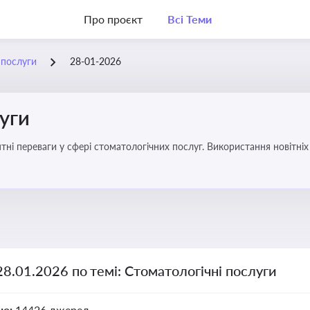
Про проєкт
Всі Теми
 послуги
28-01-2026
уги
еваги у сфері стоматологічних послуг. Використання новітніх технологій та стратег
28.01.2026 по темі: Стоматологічні послуги
но:
14426 джерел