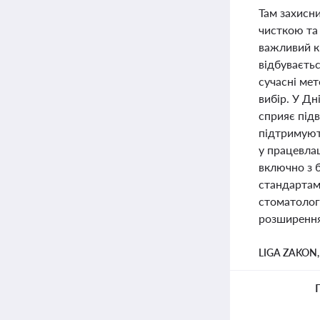
Там захисн
чисткою та
важливий кр
відбуваєть
сучасні мет
вибір. У Дн
сприяє підв
підтримують
у працевлаш
включно з 
стандартам 
стоматологі
розширення 
LIGA ZAKON