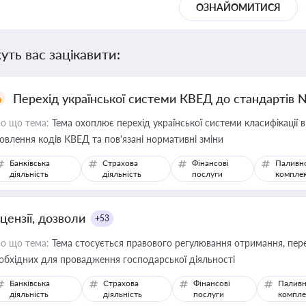
ОЗНАЙОМИТИСЯ
уть вас зацікавити:
Перехід української системи КВЕД до стандартів 
о що тема:
Тема охоплює перехід української системи класифікації в
овлення кодів КВЕД та пов'язані нормативні зміни
Банківська
Страхова
Фінансові
Паливн
діяльність
діяльність
послуги
компле
цензії, дозволи
+53
о що тема:
Тема стосується правового регулювання отримання, пере
обхідних для провадження господарської діяльності
Банківська
Страхова
Фінансові
Паливн
діяльність
діяльність
послуги
компле