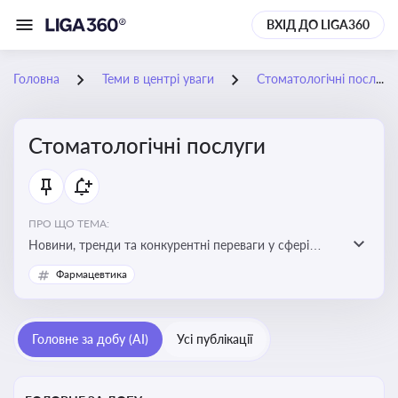
ВХІД ДО LIGA360
Головна
Теми в центрі уваги
Стоматологічні послуги
Стоматологічні послуги
ПРО ЩО ТЕМА:
Новини, тренди та конкурентні переваги у сфері
стоматологічних послуг. Використання новітніх
Фармацевтика
технологій та стратегій для покращення
обслуговування
Головне за добу (AI)
Усі публікації