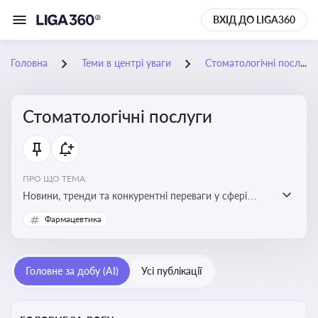
ВХІД ДО LIGA360
Головна
Теми в центрі уваги
Стоматологічні послуги
Стоматологічні послуги
ПРО ЩО ТЕМА:
Новини, тренди та конкурентні переваги у сфері
стоматологічних послуг. Використання новітніх
Фармацевтика
технологій та стратегій для покращення
обслуговування
Головне за добу (AI)
Усі публікації