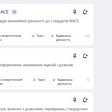
NACE
+2
идів економічної діяльності до стандартів NACE,
о-енергетичний
Торгівля
Будівельна
+10
кс
діяльність
оформлення, анулювання ліцензій і дозволів,
о-енергетичний
Торгівля
Будівельна
+2
кс
діяльність
цтв, включно з дозволами, перевірками, стандартами