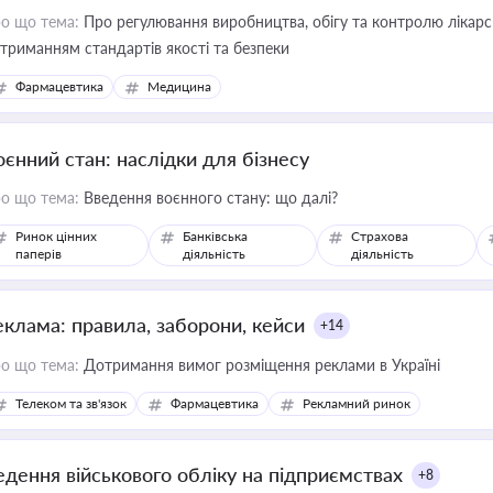
о що тема:
Про регулювання виробництва, обігу та контролю лікарсь
триманням стандартів якості та безпеки
Фармацевтика
Медицина
оєнний стан: наслідки для бізнесу
о що тема:
Введення воєнного стану: що далі?
Ринок цінних
Банківська
Страхова
паперів
діяльність
діяльність
еклама: правила, заборони, кейси
+14
о що тема:
Дотримання вимог розміщення реклами в Україні
Телеком та зв'язок
Фармацевтика
Рекламний ринок
едення військового обліку на підприємствах
+8