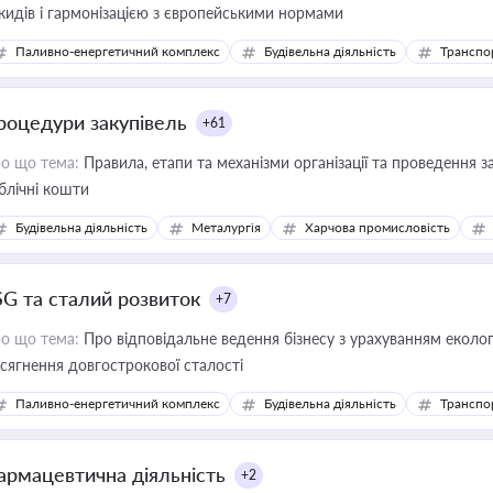
кидів і гармонізацією з європейськими нормами
Паливно-енергетичний комплекс
Будівельна діяльність
Транспо
роцедури закупівель
+61
о що тема:
Правила, етапи та механізми організації та проведення за
блічні кошти
Будівельна діяльність
Металургія
Харчова промисловість
SG та сталий розвиток
+7
о що тема:
Про відповідальне ведення бізнесу з урахуванням еколог
сягнення довгострокової сталості
Паливно-енергетичний комплекс
Будівельна діяльність
Транспо
армацевтична діяльність
+2