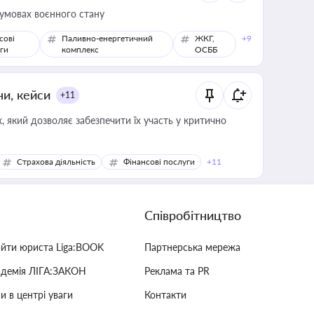
 умовах воєнного стану
сові
Паливно-енергетичний
ЖКГ,
+9
ги
комплекс
ОСББ
ни, кейси
+11
 який дозволяє забезпечити їх участь у критично
Страхова діяльність
Фінансові послуги
+11
Співробітництво
айти юриста Liga:BOOK
Партнерська мережа
адемія ЛІГА:ЗАКОН
Реклама та PR
и в центрі уваги
Контакти