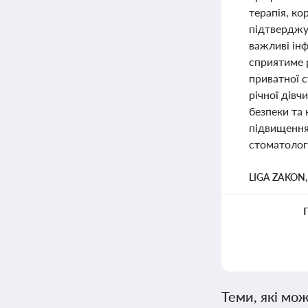
терапія, к
підтверджує
важливі інф
сприятиме 
приватної с
річної дівч
безпеки та
підвищення
стоматологі
LIGA ZAKON
Теми, які мож