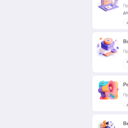
Пр
до
В
Пр
Р
Пр
В