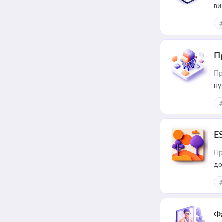
ви
П
Пр
пу
E
Пр
до
Ф