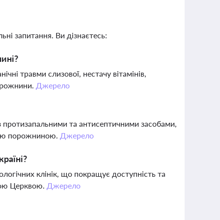
ьні запитання. Ви дізнаєтесь:
нині?
ічні травми слизової, нестачу вітамінів,
порожнини.
Джерело
з протизапальними та антисептичними засобами,
овою порожниною.
Джерело
країні?
ологічних клінік, що покращує доступність та
ілою Церквою.
Джерело