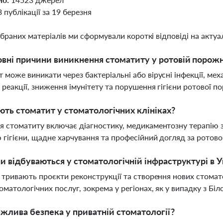
3 публікації за 19 березня
ібраних матеріалів ми сформували короткі відповіді на актуал
овні причини виникнення стоматиту у ротовій порож
 може виникати через бактеріальні або вірусні інфекції, механ
і реакції, зниження імунітету та порушення гігієни ротової 
ють стоматит у стоматологічних клініках?
я стоматиту включає діагностику, медикаментозну терапію 
 гігієни, щадне харчування та професійний догляд за рот
ни відбуваються у стоматологічній інфраструктурі в У
і тривають проєкти реконструкції та створення нових стомат
томатологічних послуг, зокрема у регіонах, як у випадку з Б
жлива безпека у приватній стоматології?