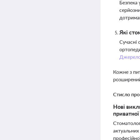
Безпека 
серйозни
дотрима
Які сто
Сучасні 
ортопеди
Джерел
Кожне з пи
розширений
Стисло про
Нові викл
приватної 
Стоматолог
актуальних 
професійно