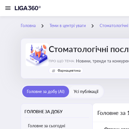
Головна
Теми в центрі уваги
Стоматологічні
Стоматологічні посл
Новини, тренди та конкурентні пер
ПРО ЩО ТЕМА:
обслуговування
Фармацевтика
Головне за добу (AI)
Усі публікації
ГОЛОВНЕ ЗА ДОБУ
Головне за 
Головне за сьогодні
Опрацьова