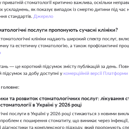
у приватній стоматології критично важлива, оскільки непр
х ускладнень, як показує випадок із смертю дитини під час 
ння стандартів.
Джерело
матологічні послуги пропонують сучасні клініки?
стоматологічні клініки надають широкий спектр послуг, вклю
чну та естетичну стоматологію, а також профілактичні проц
о
тань — це короткий підсумок змісту публікацій за день. По
 підсумок за добу доступні у
комерційній версії Платформи
 головне:
ики та розвиток стоматологічних послуг: лікування с
стоматології в Україні у 2026 році
ічні послуги в Україні у 2026 році стикаються з новими вик
проблем є поширення стоматиту, що виникає через інфекції, 
ї діагностики та комплексного підходу, який пропонують сп