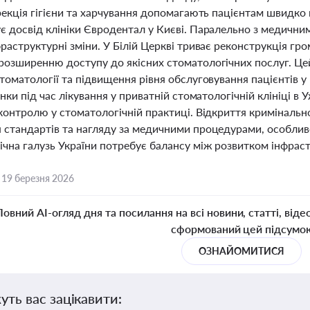
орекція гігієни та харчування допомагають пацієнтам швидко
 досвід клініки Євродентал у Києві. Паралельно з медичним
раструктурні зміни. У Білій Церкві триває реконструкція гро
розширенню доступу до якісних стоматологічних послуг. Це
томатології та підвищення рівня обслуговування пацієнтів у 
инки під час лікування у приватній стоматологічній клініці 
 контролю у стоматологічній практиці. Відкриття кримінальн
 стандартів та нагляду за медичними процедурами, особливо
чна галузь України потребує балансу між розвитком інфраст
,
19 березня 2026
Повний AI-огляд дня та посилання на всі новини, статті, віде
сформований цей підсумо
ОЗНАЙОМИТИСЯ
уть вас зацікавити: