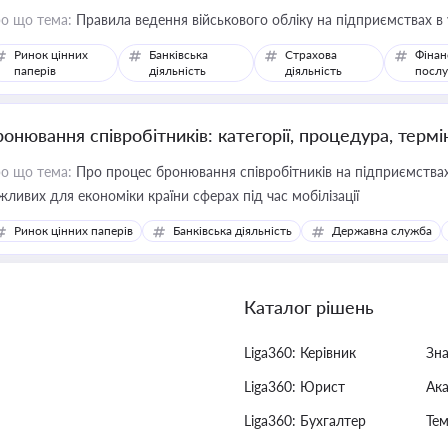
о що тема:
Правила ведення військового обліку на підприємствах в
Ринок цінних
Банківська
Страхова
Фінан
паперів
діяльність
діяльність
послу
ронювання співробітників: категорії, процедура, термі
о що тема:
Про процес бронювання співробітників на підприємствах,
жливих для економіки країни сферах під час мобілізації
Ринок цінних паперів
Банківська діяльність
Державна служба
Каталог рішень
Liga360: Керівник
Зн
Liga360: Юрист
Ак
Liga360: Бухгалтер
Тем