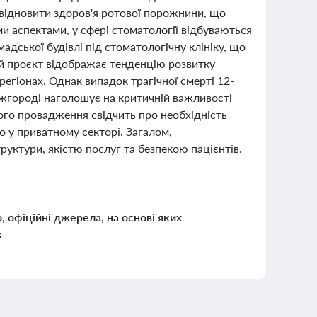
 відновити здоров'я ротової порожнини, що
и аспектами, у сфері стоматології відбуваються
мадської будівлі під стоматологічну клініку, що
й проєкт відображає тенденцію розвитку
регіонах. Однак випадок трагічної смерті 12-
в Ужгороді наголошує на критичній важливості
ого провадження свідчить про необхідність
 у приватному секторі. Загалом,
руктури, якістю послуг та безпекою пацієнтів.
о, офіційні джерела, на основі яких
к