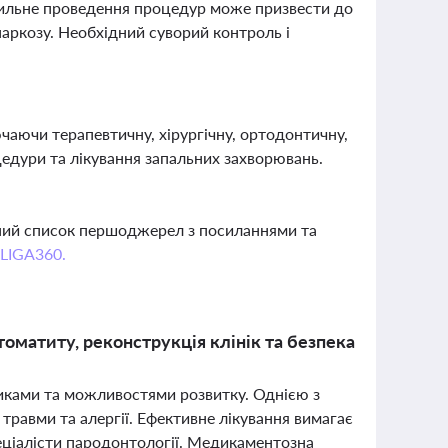
авильне проведення процедур може призвести до
наркозу. Необхідний суворий контроль і
чаючи терапевтичну, хірургічну, ортодонтичну,
едури та лікування запальних захворювань.
вний список першоджерел з посиланнями та
 LIGA360.
томатиту, реконструкція клінік та безпека
ликами та можливостями розвитку. Однією з
травми та алергії. Ефективне лікування вимагає
еціалісти пародонтології. Медикаментозна