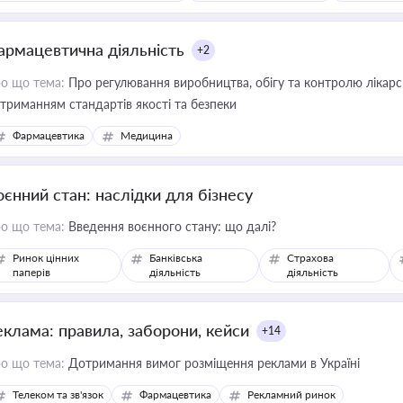
армацевтична діяльність
+2
о що тема:
Про регулювання виробництва, обігу та контролю лікарсь
триманням стандартів якості та безпеки
Фармацевтика
Медицина
оєнний стан: наслідки для бізнесу
о що тема:
Введення воєнного стану: що далі?
Ринок цінних
Банківська
Страхова
паперів
діяльність
діяльність
еклама: правила, заборони, кейси
+14
о що тема:
Дотримання вимог розміщення реклами в Україні
Телеком та зв'язок
Фармацевтика
Рекламний ринок