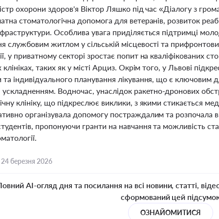
істр охорони здоров'я Віктор Ляшко під час «Діалогу з гром
атна стоматологічна допомога для ветеранів, розвиток реабі
нфраструктури. Особлива увага приділяється підтримці молод
ня службовим житлом у сільській місцевості та прифронтови
ї, у приватному секторі зростає попит на кваліфікованих ст
 клініках, таких як у місті Арциз. Окрім того, у Львові підк
и та індивідуального планування лікування, що є ключовим 
я ускладненням. Водночас, унаслідок ракетно-дронових обст
чну клініку, що підкреслює виклики, з якими стикається мед
ативно організувала допомогу постраждалим та розпочала 
студентів, пропонуючи гранти на навчання та можливість ст
оматології.
,
24 березня 2026
Повний AI-огляд дня та посилання на всі новини, статті, віде
сформований цей підсумо
ОЗНАЙОМИТИСЯ