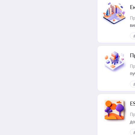
Е
Пр
ви
П
Пр
пу
E
Пр
до