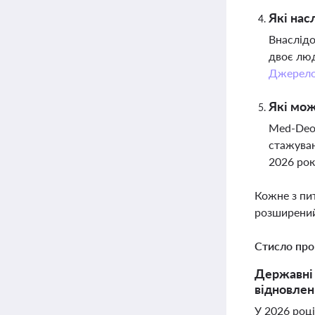
Які нас
Внаслідо
двоє люд
Джерел
Які мож
Med-Deo 
стажуван
2026 рок
Кожне з пи
розширений
Стисло про
Державні 
відновлен
У 2026 році