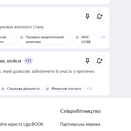
 умовах воєнного стану
сові
Паливно-енергетичний
ЖКГ,
+9
ги
комплекс
ОСББ
ни, кейси
+11
 який дозволяє забезпечити їх участь у критично
Страхова діяльність
Фінансові послуги
+11
Співробітництво
айти юриста Liga:BOOK
Партнерська мережа