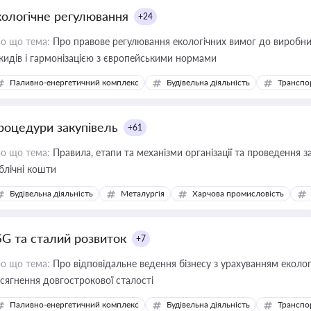
кологічне регулювання
+24
о що тема:
Про правове регулювання екологічних вимог до виробни
кидів і гармонізацією з європейськими нормами
Паливно-енергетичний комплекс
Будівельна діяльність
Транспо
роцедури закупівель
+61
о що тема:
Правила, етапи та механізми організації та проведення за
блічні кошти
Будівельна діяльність
Металургія
Харчова промисловість
SG та сталий розвиток
+7
о що тема:
Про відповідальне ведення бізнесу з урахуванням еколог
сягнення довгострокової сталості
Паливно-енергетичний комплекс
Будівельна діяльність
Транспо