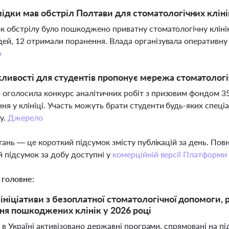
лідки мав обстріл Полтави для стоматологічних кліні
к обстрілу було пошкоджено приватну стоматологічну клініку
ей, 12 отримали поранення. Влада організувала оперативну
о
ливості для студентів пропонує мережа стоматологі
оголосила конкурс аналітичних робіт з призовим фондом 35
ня у клініці. Участь можуть брати студенти будь-яких спец
у.
Джерело
тань — це короткий підсумок змісту публікацій за день. По
 підсумок за добу доступні у
комерційній версії Платформи
 головне:
ініціативи з безоплатної стоматологічної допомоги,
ня пошкоджених клінік у 2026 році
 в Україні активізовано державні програми, спрямовані на п