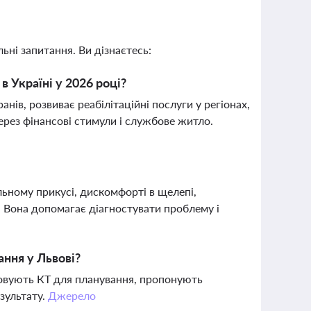
ьні запитання. Ви дізнаєтесь:
 Україні у 2026 році?
ів, розвиває реабілітаційні послуги у регіонах,
рез фінансові стимули і службове житло.
льному прикусі, дискомфорті в щелепі,
. Вона допомагає діагностувати проблему і
ання у Львові?
товують КТ для планування, пропонують
езультату.
Джерело