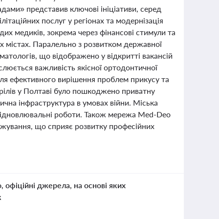
адами» представив ключові ініціативи, серед
літаційних послуг у регіонах та модернізація
их медиків, зокрема через фінансові стимули та
х містах. Паралельно з розвитком державної
оматологів, що відображено у відкритті вакансій
реслюється важливість якісної ортодонтичної
для ефективного вирішення проблем прикусу та
рілів у Полтаві було пошкоджено приватну
ична інфраструктура в умовах війни. Міська
відновлювальні роботи. Також мережа Med-Deo
ажування, що сприяє розвитку професійних
о, офіційні джерела, на основі яких
к