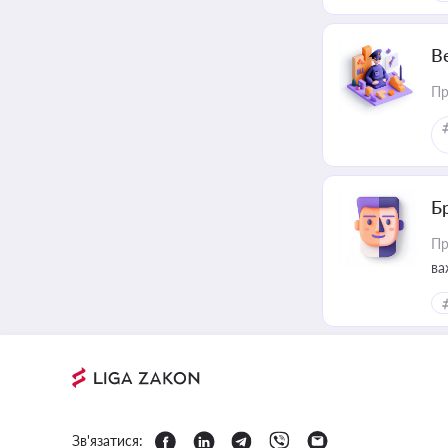
В
Пр
Б
Пр
ва
Зв'язатися: