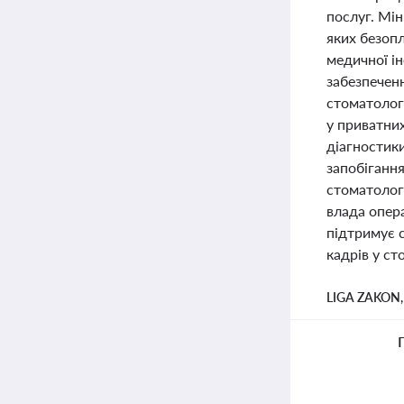
послуг. Мін
яких безопл
медичної і
забезпечен
стоматологі
у приватних
діагностик
запобіганн
стоматологі
влада опер
підтримує 
кадрів у ст
LIGA ZAKON