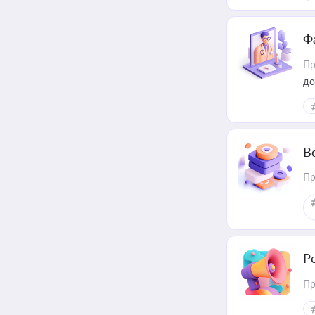
Ф
Пр
до
В
Пр
Р
Пр