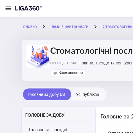
Головна
Теми в центрі уваги
Стоматологічні
Стоматологічні посл
Новини, тренди та конкурентні пер
ПРО ЩО ТЕМА:
обслуговування
Фармацевтика
Головне за добу (AI)
Усі публікації
ГОЛОВНЕ ЗА ДОБУ
Головне за 
Головне за сьогодні
Опрацьова