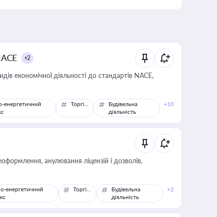
NACE
+2
идів економічної діяльності до стандартів NACE,
о-енергетичний
Торгівля
Будівельна
+10
кс
діяльність
оформлення, анулювання ліцензій і дозволів,
о-енергетичний
Торгівля
Будівельна
+2
кс
діяльність