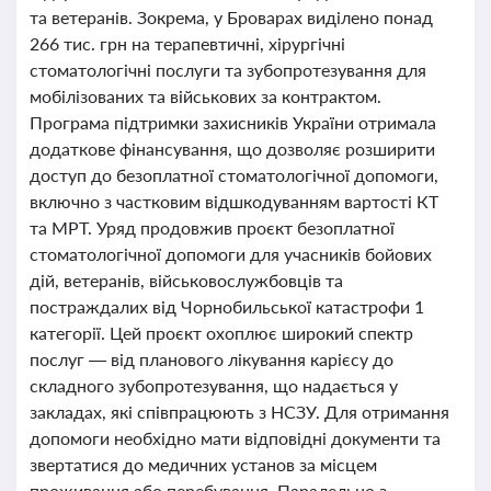
та ветеранів. Зокрема, у Броварах виділено понад
266 тис. грн на терапевтичні, хірургічні
стоматологічні послуги та зубопротезування для
мобілізованих та військових за контрактом.
Програма підтримки захисників України отримала
додаткове фінансування, що дозволяє розширити
доступ до безоплатної стоматологічної допомоги,
включно з частковим відшкодуванням вартості КТ
та МРТ. Уряд продовжив проєкт безоплатної
стоматологічної допомоги для учасників бойових
дій, ветеранів, військовослужбовців та
постраждалих від Чорнобильської катастрофи 1
категорії. Цей проєкт охоплює широкий спектр
послуг — від планового лікування карієсу до
складного зубопротезування, що надається у
закладах, які співпрацюють з НСЗУ. Для отримання
допомоги необхідно мати відповідні документи та
звертатися до медичних установ за місцем
проживання або перебування. Паралельно з