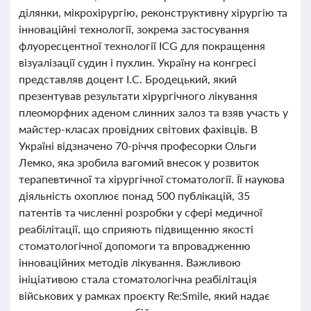
ділянки, мікрохірургію, реконструктивну хірургію та
інноваційні технології, зокрема застосування
флуоресцентної технології ICG для покращення
візуалізації судин і пухлин. Україну на конгресі
представляв доцент І.С. Бродецький, який
презентував результати хірургічного лікування
плеоморфних аденом слинних залоз та взяв участь у
майстер-класах провідних світових фахівців. В
Україні відзначено 70-річчя професорки Ольги
Лемко, яка зробила вагомий внесок у розвиток
терапевтичної та хірургічної стоматології. Її наукова
діяльність охоплює понад 500 публікацій, 35
патентів та численні розробки у сфері медичної
реабілітації, що сприяють підвищенню якості
стоматологічної допомоги та впровадженню
інноваційних методів лікування. Важливою
ініціативою стала стоматологічна реабілітація
військових у рамках проєкту Re:Smile, який надає