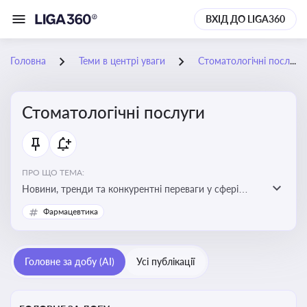
ВХІД ДО LIGA360
Головна
Теми в центрі уваги
Стоматологічні послуги
Стоматологічні послуги
ПРО ЩО ТЕМА:
Новини, тренди та конкурентні переваги у сфері
стоматологічних послуг. Використання новітніх
Фармацевтика
технологій та стратегій для покращення
обслуговування
Головне за добу (AI)
Усі публікації