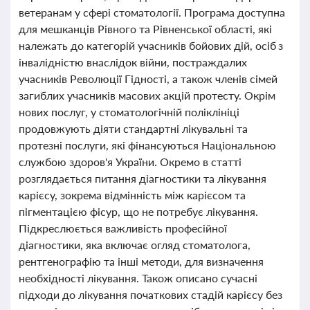
ветеранам у сфері стоматології. Програма доступна
для мешканців Рівного та Рівненської області, які
належать до категорій учасників бойових дій, осіб з
інвалідністю внаслідок війни, постраждалих
учасників Революції Гідності, а також членів сімей
загиблих учасників масових акцій протесту. Окрім
нових послуг, у стоматологічній поліклініці
продовжують діяти стандартні лікувальні та
протезні послуги, які фінансуються Національною
службою здоров'я України. Окремо в статті
розглядається питання діагностики та лікування
карієсу, зокрема відмінність між карієсом та
пігментацією фісур, що не потребує лікування.
Підкреслюється важливість професійної
діагностики, яка включає огляд стоматолога,
рентгенографію та інші методи, для визначення
необхідності лікування. Також описано сучасні
підходи до лікування початкових стадій карієсу без