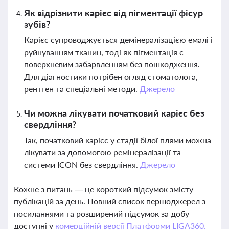
Як відрізнити карієс від пігментації фісур
зубів?
Карієс супроводжується демінералізацією емалі і
руйнуванням тканин, тоді як пігментація є
поверхневим забарвленням без пошкодження.
Для діагностики потрібен огляд стоматолога,
рентген та спеціальні методи.
Джерело
Чи можна лікувати початковий карієс без
свердління?
Так, початковий карієс у стадії білої плями можна
лікувати за допомогою ремінералізації та
системи ICON без свердління.
Джерело
Кожне з питань — це короткий підсумок змісту
публікацій за день. Повний список першоджерел з
посиланнями та розширений підсумок за добу
доступні у
комерційній версії Платформи LIGA360.