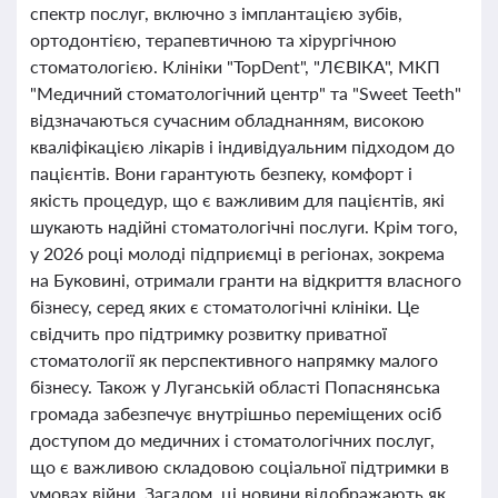
спектр послуг, включно з імплантацією зубів,
ортодонтією, терапевтичною та хірургічною
стоматологією. Клініки "TopDent", "ЛЄВІКА", МКП
"Медичний стоматологічний центр" та "Sweet Teeth"
відзначаються сучасним обладнанням, високою
кваліфікацією лікарів і індивідуальним підходом до
пацієнтів. Вони гарантують безпеку, комфорт і
якість процедур, що є важливим для пацієнтів, які
шукають надійні стоматологічні послуги. Крім того,
у 2026 році молоді підприємці в регіонах, зокрема
на Буковині, отримали гранти на відкриття власного
бізнесу, серед яких є стоматологічні клініки. Це
свідчить про підтримку розвитку приватної
стоматології як перспективного напрямку малого
бізнесу. Також у Луганській області Попаснянська
громада забезпечує внутрішньо переміщених осіб
доступом до медичних і стоматологічних послуг,
що є важливою складовою соціальної підтримки в
умовах війни. Загалом, ці новини відображають як