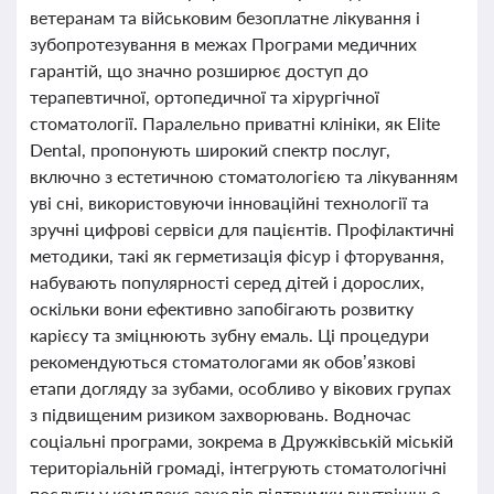
ветеранам та військовим безоплатне лікування і
зубопротезування в межах Програми медичних
гарантій, що значно розширює доступ до
терапевтичної, ортопедичної та хірургічної
стоматології. Паралельно приватні клініки, як Elite
Dental, пропонують широкий спектр послуг,
включно з естетичною стоматологією та лікуванням
уві сні, використовуючи інноваційні технології та
зручні цифрові сервіси для пацієнтів. Профілактичні
методики, такі як герметизація фісур і фторування,
набувають популярності серед дітей і дорослих,
оскільки вони ефективно запобігають розвитку
карієсу та зміцнюють зубну емаль. Ці процедури
рекомендуються стоматологами як обов’язкові
етапи догляду за зубами, особливо у вікових групах
з підвищеним ризиком захворювань. Водночас
соціальні програми, зокрема в Дружківській міській
територіальній громаді, інтегрують стоматологічні
послуги у комплекс заходів підтримки внутрішньо