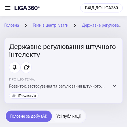
ВХІД ДО LIGA360
Головна
Теми в центрі уваги
Державне регулювання штучного інтелекту
Державне регулювання штучного
інтелекту
ПРО ЩО ТЕМА:
Розвиток, застосування та регулювання штучного
інтелекту в різних сферах — від управління бізнесом
IT-індустрія
до державного сектора
Головне за добу (AI)
Усі публікації