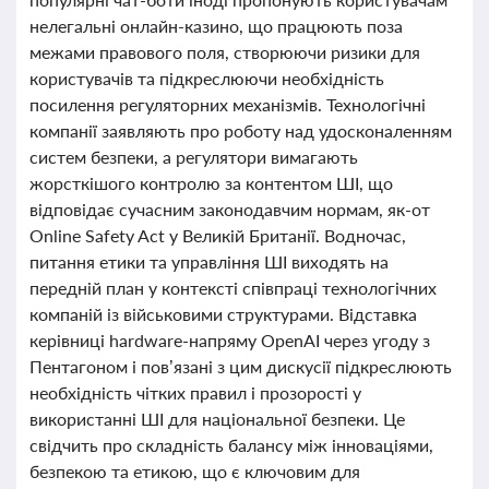
нелегальні онлайн-казино, що працюють поза
межами правового поля, створюючи ризики для
користувачів та підкреслюючи необхідність
посилення регуляторних механізмів. Технологічні
компанії заявляють про роботу над удосконаленням
систем безпеки, а регулятори вимагають
жорсткішого контролю за контентом ШІ, що
відповідає сучасним законодавчим нормам, як-от
Online Safety Act у Великій Британії. Водночас,
питання етики та управління ШІ виходять на
передній план у контексті співпраці технологічних
компаній із військовими структурами. Відставка
керівниці hardware-напряму OpenAI через угоду з
Пентагоном і пов’язані з цим дискусії підкреслюють
необхідність чітких правил і прозорості у
використанні ШІ для національної безпеки. Це
свідчить про складність балансу між інноваціями,
безпекою та етикою, що є ключовим для